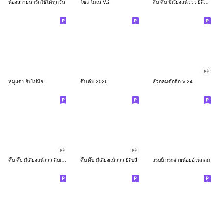
น้องสกายน่ารักใช้ได้ทุกวัน
โซล โมเน่ V.2
ดึ๊บ ดึ๊บ มีเสียงแน้ววว ยี่สิบสอง
หมูแดง ฮิปโปน้อย
ดึ๊บ ดึ๊บ 2026
หัวกลมดุ๊กดิ๊ก V.24
ดึ๊บ ดึ๊บ มีเสียงแน้ววว สิบเก้า
ดึ๊บ ดึ๊บ มีเสียงแน้ววว ยี่สิบสี่
แรบบี้ กระต่ายน้อยอ้วนกลม