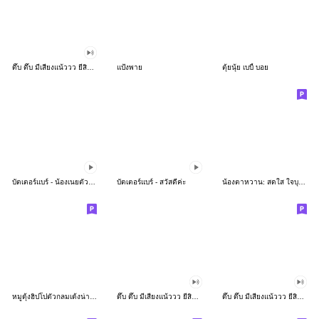
ดึ๊บ ดึ๊บ มีเสียงแน้ววว ยี่สิบห้า
แป้งพาย
ตุ้ยนุ้ย เบบี้ บอย
บัตเตอร์แบร์ - น้องเนยตัวตึง พุงเต่ง
บัตเตอร์แบร์ - สวัสดีค่ะ
น้องตาหวาน: สดใส ใจบุญ (สีพาสเทล)
หมูดุ้งฮิปโปตัวกลมเด้งน่ารัก
ดึ๊บ ดึ๊บ มีเสียงแน้ววว ยี่สิบเจ็ด
ดึ๊บ ดึ๊บ มีเสียงแน้ววว ยี่สิบหก