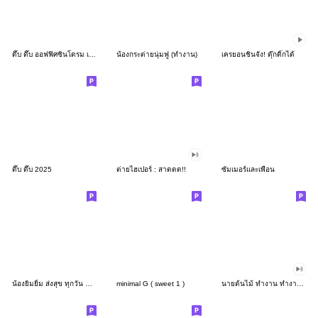
ดึ๊บ ดึ๊บ ออฟฟิศซินโดรม เก้า
น้องกระต่ายนุ่มฟู (ทำงาน)
เครยอนชินจัง! ดุ๊กดิ๊กได้
ดึ๊บ ดึ๊บ 2025
ต่ายไฮเปอร์ : สาดดด!!
ซัมเมอร์และเพื่อน
น้องยิมยิ้ม ส่งสุข ทุกวัน CutePastel THA
minimal G ( sweet 1 )
นายต้นไม้ ทำงาน ทำงาน ทำงาน!!!