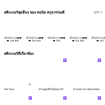
สติกเกอร์ชุดอื่นๆ ของ ทอปัด สกุลวรรณดี
ดูเพิ่ม
เด็กหน้ากวน❤️❤️
เด็กหน้ากวน❤️❤️
เด็กหน้ากวน❤️❤️
เด็กหน้ากวน❤️❤️
เด็กหน้ากวน
❤️ 249 BIG
❤️ 254 BIG
❤️ 254
❤️ 251 BIG
❤️ 252
สติกเกอร์ที่เกี่ยวข้อง
โซล โมเน่
เจ้าหมูดุ้งฮิปโปน้อยน่ารัก
อ้วนกลม หมาน้อยแสนซน