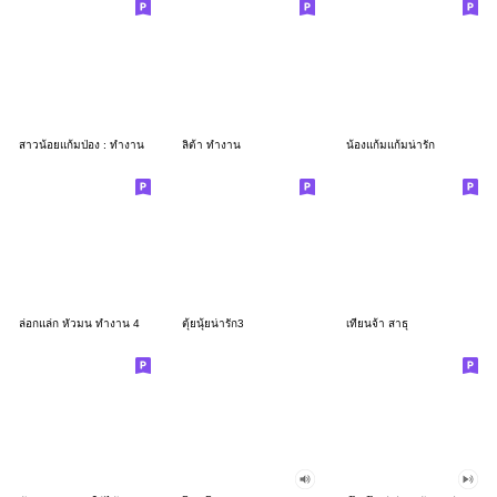
สาวน้อยแก้มป่อง : ทำงาน
ลิต้า ทำงาน
น้องแก้มแก้มน่ารัก
ล่อกแล่ก หัวมน ทำงาน 4
ตุ้ยนุ้ยน่ารัก3
เทียนจ้า สาธุ