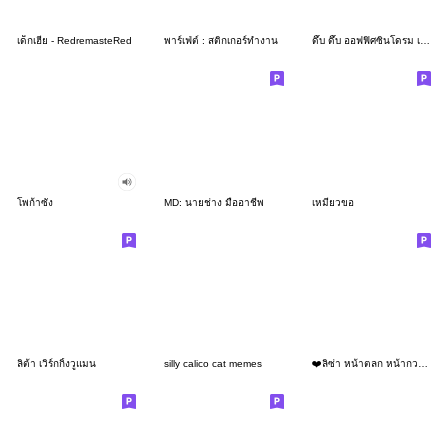
เด็กเฮีย - RedremasteRed
พาร์เฟ่ต์ : สติกเกอร์ทำงาน
ดึ๊บ ดึ๊บ ออฟฟิศซินโดรม เจ็ด
โพก้าซัง
MD: นายช่าง มืออาชีพ
เหมียวขอ
ลิต้า เวิร์กกิ้งวูแมน
silly calico cat memes
❤️ลิซ่า หน้าตลก หน้ากวน!❤️