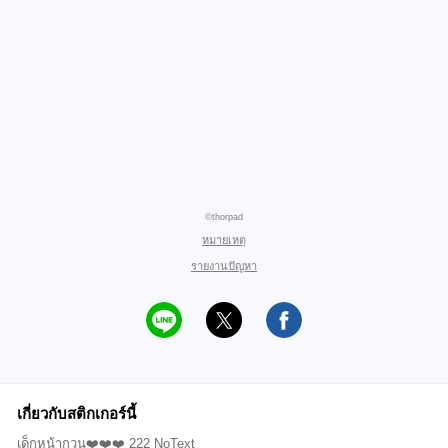
©thorpad
หมายเหตุ
รายงานปัญหา
เกี่ยวกับสติกเกอร์นี้
เด็กหน้ากวน❤️❤️❤️ 222 NoText