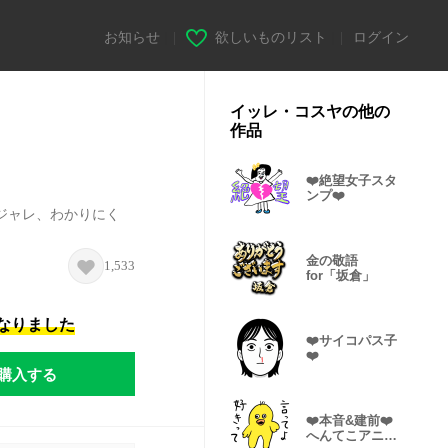
お知らせ
|
欲しいものリスト
|
ログイン
イッレ・コスヤの他の
作品
❤️絶望女子スタ
ンプ❤️
ジャレ、わかりにく
金の敬語
1,533
for「坂倉」
になりました
❤️サイコパス子
❤️
購入する
❤️本音&建前❤️
へんてこアニマ