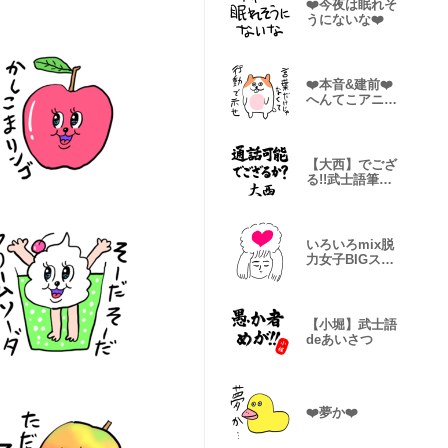
❤️今夜は眠れそ
うにないな❤️
❤️本音&建前❤️
へんてこアニマ
ル
【大西】でござ
る!!武士語筆文
字
いろいろmix脱
力女子BIGスタ
ンプ2
【小堀】武士語
deあいさつ
❤️夢か❤️