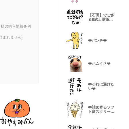
ル２
【石田】でござ
る!!武士語筆文
字
客様の購入情報を利
含まれません)
❤️パンチ❤️
❤️ハムうさ❤️
❤️それは避けた
い❤️
❤️詰め寄るソフ
ト愛スクリーム
❤️