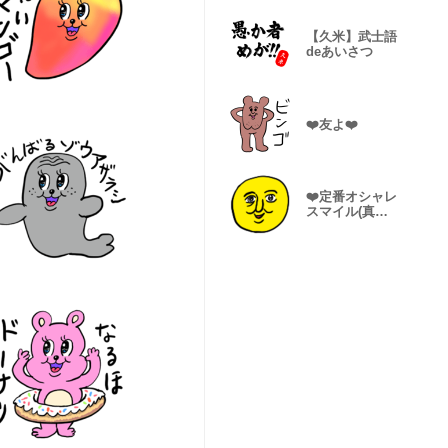
【久米】武士語
deあいさつ
❤️友よ❤️
❤️定番オシャレ
スマイル(真顔)
❤️