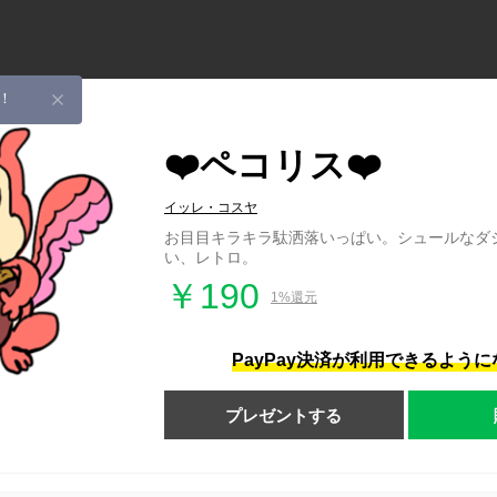
！
❤️ペコリス❤️
イッレ・コスヤ
お目目キラキラ駄洒落いっぱい。シュールなダ
い、レトロ。
￥190
1%還元
PayPay決済が利用できるよう
プレゼントする