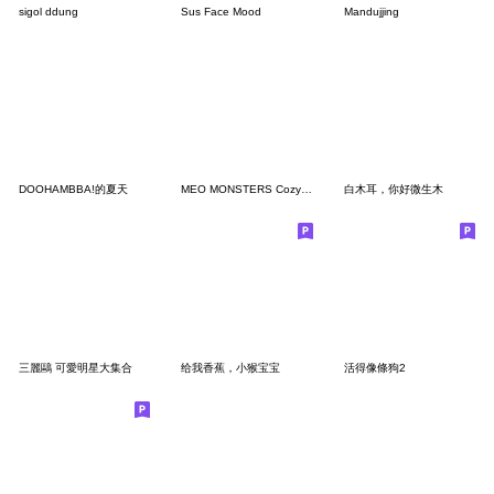
sigol ddung
Sus Face Mood
Mandujjing
DOOHAMBBA!的夏天
MEO MONSTERS Cozy Moment
白木耳，你好微生木
三麗鷗 可愛明星大集合
给我香蕉，小猴宝宝
活得像條狗2