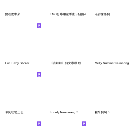
她在雨中來
EMO仔專用左手畫ㄉ貼圖4
活得像條狗
Fun Baby Sticker
《吉娃娃》仙女專用 粉紅梗圖 - 文字版
Melty Summer Numeong
草阿桂地三但
Lonely Nunmeong 3
糯米狗勾 5