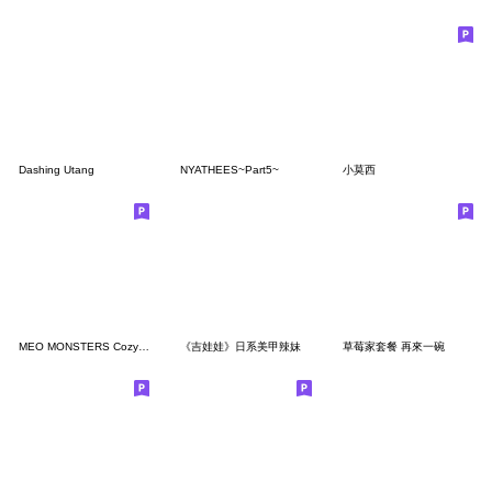
Dashing Utang
NYATHEES~Part5~
小莫西
MEO MONSTERS Cozy Moment 2
《吉娃娃》日系美甲辣妹
草莓家套餐 再來一碗