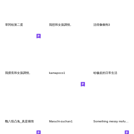
草阿桂第二蛋
我想和女孩調情。
活得像條狗3
我擅長和女孩調情。
kamapoco1
哈穆皮的日常生活
醜八怪凸兔_真是矯情
Maruchi-zuchan1
Something messy mofucan dog