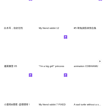
白木耳，你好任性
My friend rabbit 12
#5 咪兔搞怪表情合集
暹羅釐普 05
"I'm a big girl!" princess
animation COBIHAMU
小透明&噗噗 -是噗噗呀 !
My friend rabbit 7 FIXED
A sad turtle without a shell 3