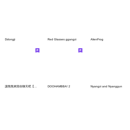
Ddongji
Red Glasses ggangzi
AlienFrog
讓熊熊來陪你聊天吧【熊子18】
DOOHAMBBA! 2
Nyangzi and Nyanggun