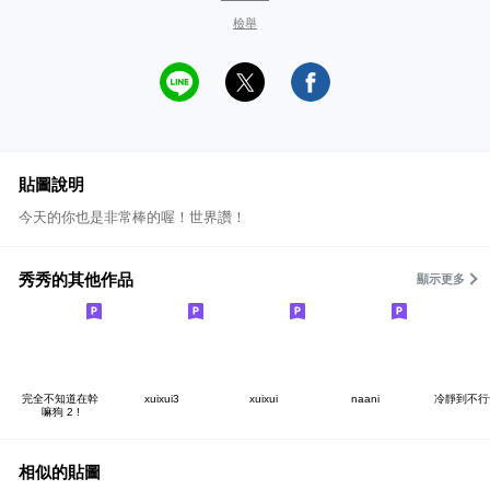
檢舉
貼圖說明
今天的你也是非常棒的喔！世界讚！
秀秀的其他作品
顯示更多
完全不知道在幹
xuixui3
xuixui
naani
冷靜到不行
嘛狗 2 !
相似的貼圖