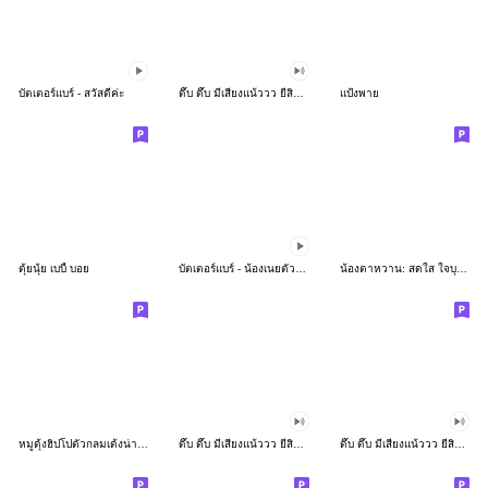
บัตเตอร์แบร์ - สวัสดีค่ะ
ดึ๊บ ดึ๊บ มีเสียงแน้ววว ยี่สิบห้า
แป้งพาย
ตุ้ยนุ้ย เบบี้ บอย
บัตเตอร์แบร์ - น้องเนยตัวตึง พุงเต่ง
น้องตาหวาน: สดใส ใจบุญ (สีพาสเทล)
หมูดุ้งฮิปโปตัวกลมเด้งน่ารัก
ดึ๊บ ดึ๊บ มีเสียงแน้ววว ยี่สิบเจ็ด
ดึ๊บ ดึ๊บ มีเสียงแน้ววว ยี่สิบหก