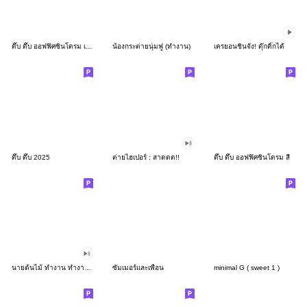
ดึ๊บ ดึ๊บ ออฟฟิศซินโดรม เก้า
น้องกระต่ายนุ่มฟู (ทำงาน)
เครยอนชินจัง! ดุ๊กดิ๊กได้
ดึ๊บ ดึ๊บ 2025
ต่ายไฮเปอร์ : สาดดด!!
ดึ๊บ ดึ๊บ ออฟฟิศซินโดรม สี่
นายต้นไม้ ทำงาน ทำงาน ทำงาน!!!
ซัมเมอร์และเพื่อน
minimal G ( sweet 1 )