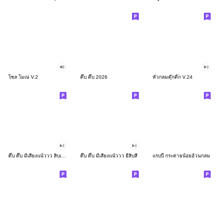
โซล โมเน่ V.2
ดึ๊บ ดึ๊บ 2026
หัวกลมดุ๊กดิ๊ก V.24
ดึ๊บ ดึ๊บ มีเสียงแน้ววว สิบเก้า
ดึ๊บ ดึ๊บ มีเสียงแน้ววว ยี่สิบสี่
แรบบี้ กระต่ายน้อยอ้วนกลม