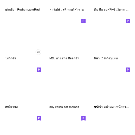
เด็กเฮีย - RedremasteRed
พาร์เฟ่ต์ : สติกเกอร์ทำงาน
ดึ๊บ ดึ๊บ ออฟฟิศซินโดรม เจ็ด
โพก้าซัง
MD: นายช่าง มืออาชีพ
ลิต้า เวิร์กกิ้งวูแมน
เหมียวขอ
silly calico cat memes
❤️ลิซ่า หน้าตลก หน้ากวน!❤️