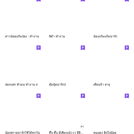
สาวน้อยแก้มป่อง : ทำงาน
ลิต้า ทำงาน
น้องแก้มแก้มน่ารัก
ล่อกแล่ก หัวมน ทำงาน 4
ตุ้ยนุ้ยน่ารัก3
เทียนจ้า สาธุ
น้องสกายน่ารักใช้ได้ทุกวัน
ดึ๊บ ดึ๊บ มีเสียงแน้ววว ยี่สิบสอง
หมูแดง ฮิปโปน้อย