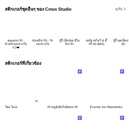
สติกเกอร์ชุดอื่นๆ ของ Cmos Studio
ดูเพิ่ม
คุณแม่น่ารัก :
มัมหมีน่ารัก : รัก
บู้บี้ เป็ดน้อย อีโม
เหมียวสโนวี่ & ดั๊
บู้บี้ ชุดเป็ดน่
ด้วยรักและห่วงใย
และห่วงใย
จิน่ารัก
กกี้ 3D (BIG)
3D
V.2❤️
สติกเกอร์ที่เกี่ยวข้อง
โซล โมเน่
เจ้าหมูดุ้งฮิปโปน้อยน่ารัก
อ้วนกลม หมาน้อยแสนซน