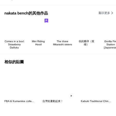
nakata bench的其他作品
顯示更多
Comes in a box!
Mini Riding
The three
你的夥伴（英
Gorilla Fir
Strawberry
Hood
Mitarashi sisters
雄）
Station
Daifuku
[Japanese
相似的貼圖
FBA & Kumamine collab Sticker
台灣名畫動起來！
Kabuki Traditional Chinese 2