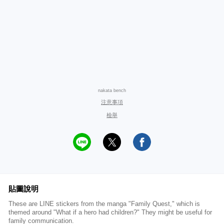
nakata bench
注意事項
檢舉
貼圖說明
These are LINE stickers from the manga "Family Quest," which is
themed around "What if a hero had children?" They might be useful for
family communication.