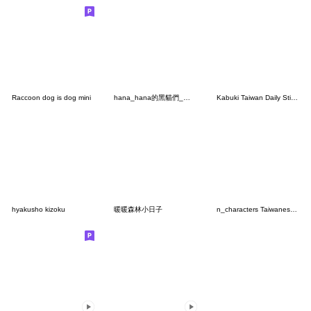
Raccoon dog is dog mini
hana_hana的黑貓們_溫馨暑假
Kabuki Taiwan Daily Stickers 1
hyakusho kizoku
暖暖森林小日子
n_characters Taiwanese ver. 2