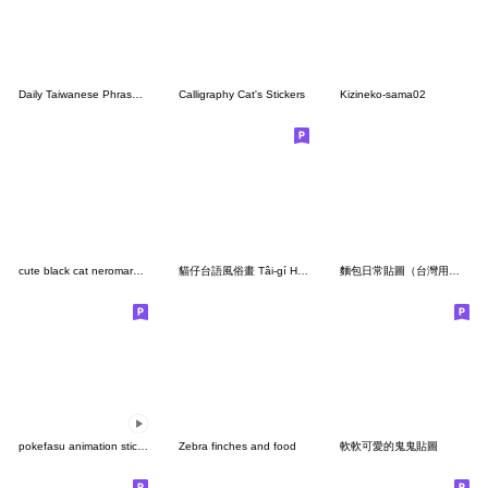
Daily Taiwanese Phrases Stickers 2
Calligraphy Cat's Stickers
Kizineko-sama02
cute black cat neromaru Onomatopoeia
貓仔台語風俗畫 Tâi-gí Hong-sio̍k-uē
麵包日常貼圖（台灣用語）
pokefasu animation sticker2024
Zebra finches and food
軟軟可愛的鬼鬼貼圖