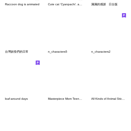
Raccoon dog is animated
Cute cat 'Cyanpachi'. animation2
滿滿的感謝 日台版
台灣妖怪們的日常
n_characters5
n_characters2
loaf-around days
Masterpiece Mom Teen Phase (TC Ver.)
All Kinds of Animal Stickers