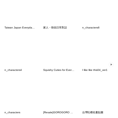
Taiwan Japan Everyday Status Stickers
家人・情侶日常對話
n_characters6
n_characters4
Squishy Cuties for Everyday Chats
I like like this04_ver1
n_characters
[Resale]GOROGORO NYANSUKE collab 7
台灣吐槽名畫貼圖