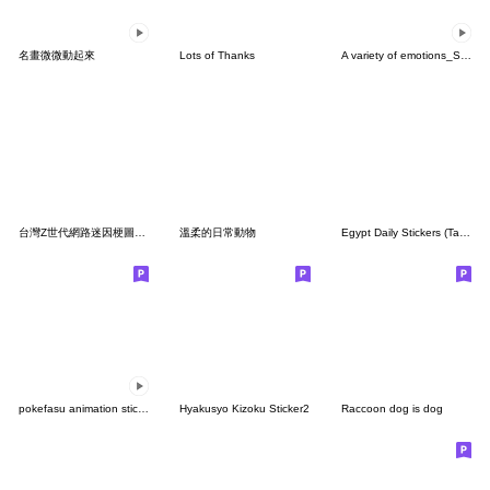
名畫微微動起來
Lots of Thanks
A variety of emotions_State of mind
台灣Z世代網路迷因梗圖貼圖
溫柔的日常動物
Egypt Daily Stickers (Taiwan Mandarin)
pokefasu animation sticker2025
Hyakusyo Kizoku Sticker2
Raccoon dog is dog