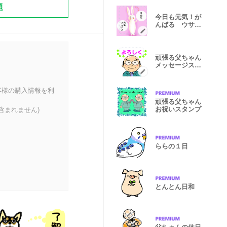
題
今日も元気！が
んばる ウサち
ゃん。
頑張る父ちゃん
メッセージスタ
ンプ
客様の購入情報を利
頑張る父ちゃん
お祝いスタンプ
含まれません)
ららの１日
とんとん日和