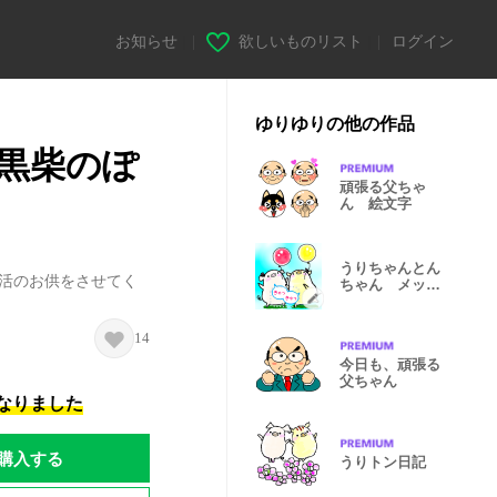
お知らせ
|
欲しいものリスト
|
ログイン
ゆりゆりの他の作品
黒柴のぽ
頑張る父ちゃ
ん 絵文字
うりちゃんとん
生活のお供をさせてく
ちゃん メッセ
ージスタンプ
14
今日も、頑張る
父ちゃん
になりました
購入する
うりトン日記