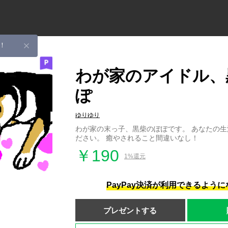
！
わが家のアイドル、
ぽ
ゆりゆり
わが家の末っ子、黒柴のぽぽです。 あなたの
ださい。 癒やされること間違いなし！
￥190
1%還元
PayPay決済が利用できるよう
プレゼントする