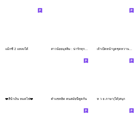
แม็กซี่ 2 แหลงใต้
สาวน้อยมุสลิม : น่ารักทุกวัน
เจ้าเป็ดหน้าบูดชุดหวานแหวว 47
❤️สีน้ำเงิน หมดไฟ❤️
คำแชทฮิต คนสมัยนี้พูดกัน
ห ว ย ภาษา(ใต้)สนุก