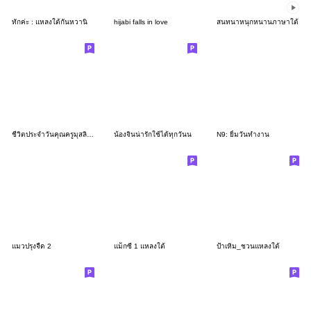
ทักค่ะ : แหลงใต้กันหวานิ
hijabi falls in love
สนทนาหนุกหนานภาษาใต้
ชีวิตประจำวันคุณครูมุสลิมน่ารัก - อิสลาม
น้องจินน่ารักใช้ได้ทุกวันน
N9: ยิ้มวันทำงาน
แมวปรุงจืด 2
แม็กซี่ 1 แหลงใต้
ป้าเหิม_ชวนแหลงใต้