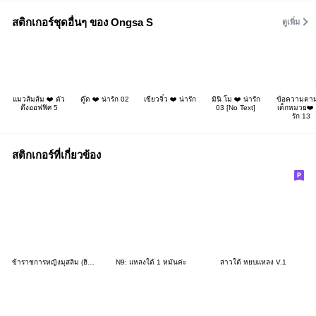
สติกเกอร์ชุดอื่นๆ ของ Ongsa S
ดูเพิ่ม
แมวส้มส้ม ❤️ ตัว
ดู๊ด ❤️ น่ารัก 02
เขียวจิ๋ว ❤️ น่ารัก
มินิ โม ❤️ น่ารัก
ข้อความตา
ตึงออฟฟิศ 5
03 [No Text]
เด็กหมวย❤️ 
รัก 13
สติกเกอร์ที่เกี่ยวข้อง
ข้าราชการหญิงมุสลิม (ฮิญาบ)
N9: แหลงใต้ 1 หมันค่ะ
สาวใต้ หยบแหลง V.1