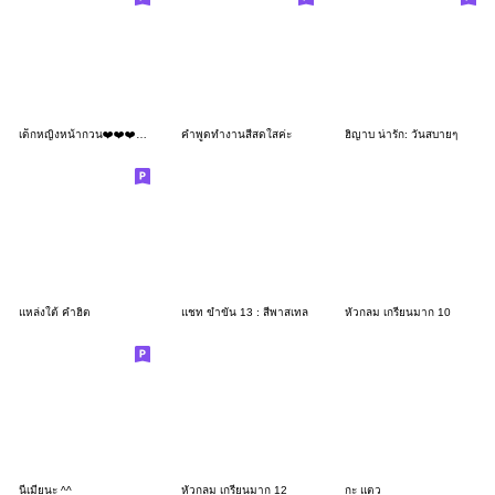
เด็กหญิงหน้ากวน❤️❤️❤️149 MIIN
คำพูดทำงานสีสดใสค่ะ
ฮิญาบ น่ารัก: วันสบายๆ
แหล่งใต้ คำฮิต
แชท ขำขัน 13 : สีพาสเทล
หัวกลม เกรียนมาก 10
นี่เมียนะ ^^
หัวกลม เกรียนมาก 12
กะ แตว