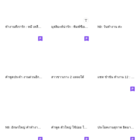
ทำงานที่เรารัก : หมี เหลือง บ้างาน 4
มุสลิมะห์น่ารัก : พิมพ์ชื่อเองได้
N9: วันทำงาน ค่ะ
คำพูดประจำ งานด่วนอีกแล้ว
สาวชาวเกาะ 2 แหลงใต้
แชท ขำขัน ทำงาน 12 : เหนื่อยจะพูด
N9: อักษรใหญ่ คำทำงานจ้ะ
คำพูด ตัวใหญ่ ใช้บ่อย ใช้ทุกวัน ^^
ประโยคงานสุภาพ ฮิตมากค่ะ