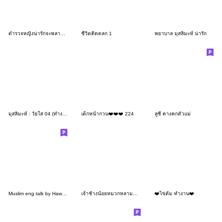
ตำรวจหญิงน่ารักจะพลาดได้ไง
ชีวิตติดตลก 1
พยาบาล มุสลิมะห์ น่ารัก
มุสลิมะห์ : วัยใส 04 (ทำงาน)
เด็กหน้ากวน❤️❤️❤️ 224
ลูซี่ คางคกตัวแม่
Muslim eng talk by Hawa H.
เจ้าช้างน้อยหมวกหลามน่ารัก
❤️ไข่ต้ม ทำงาน❤️