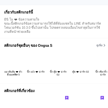
เกี่ยวกับสติกเกอร์นี้
มินิ โม ❤️ ข้อความตามใจ
ขณะนี้สติกเกอร์ข้อความสามารถใช้ได้ที่ห้องแชทใน LINE สำหรับสมาร์ท
โฟนเวอร์ชัน 10.3.0 ขึ้นไปเท่านั้น โปรดตรวจสอบเงื่อนไขล่าสุดในการใช้
งานที่หน้าช่วยเหลือ
สติกเกอร์ชุดอื่นๆ ของ Ongsa S
ดูเพิ่ม
แมวส้มส้ม ❤️ ตัว
บิ๊ก แบ๋ว ❤️ น่ารัก
บิ๊ก ดู๊ด ❤️ น่ารัก
ดู๊ด ❤️ น่ารัก 02
บิ๊ก เขียวจิ๋ว
ตึงออฟฟิศ 5
02
น่ารัก
สติกเกอร์ที่เกี่ยวข้อง