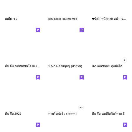
เหมียวขอ
silly calico cat memes
❤️ลิซ่า หน้าตลก หน้ากวน!❤️
ดึ๊บ ดึ๊บ ออฟฟิศซินโดรม เก้า
น้องกระต่ายนุ่มฟู (ทำงาน)
เครยอนชินจัง! ดุ๊กดิ๊กได้
ดึ๊บ ดึ๊บ 2025
ต่ายไฮเปอร์ : สาดดด!!
ดึ๊บ ดึ๊บ ออฟฟิศซินโดรม สี่