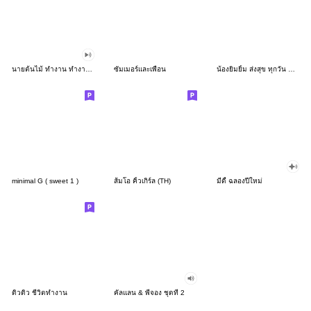
นายต้นไม้ ทำงาน ทำงาน ทำงาน!!!
ซัมเมอร์และเพื่อน
น้องยิมยิ้ม ส่งสุข ทุกวัน CutePastel THA
minimal G ( sweet 1 )
ส้มโอ คิ้วเกิร์ล (TH)
มีดี้ ฉลองปีใหม่
ดิวดิว ชีวิตทำงาน
คัลแลน & พี่จอง ชุดที่ 2