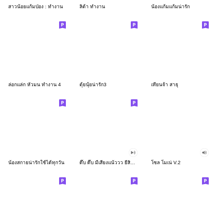
สาวน้อยแก้มป่อง : ทำงาน
ลิต้า ทำงาน
น้องแก้มแก้มน่ารัก
ล่อกแล่ก หัวมน ทำงาน 4
ตุ้ยนุ้ยน่ารัก3
เทียนจ้า สาธุ
น้องสกายน่ารักใช้ได้ทุกวัน
ดึ๊บ ดึ๊บ มีเสียงแน้ววว ยี่สิบสอง
โซล โมเน่ V.2