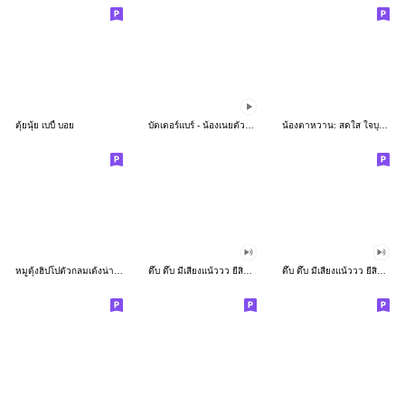
ตุ้ยนุ้ย เบบี้ บอย
บัตเตอร์แบร์ - น้องเนยตัวตึง พุงเต่ง
น้องตาหวาน: สดใส ใจบุญ (สีพาสเทล)
หมูดุ้งฮิปโปตัวกลมเด้งน่ารัก
ดึ๊บ ดึ๊บ มีเสียงแน้ววว ยี่สิบเจ็ด
ดึ๊บ ดึ๊บ มีเสียงแน้ววว ยี่สิบหก