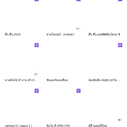
ดึ๊บ ดึ๊บ 2025
ต่ายไฮเปอร์ : สาดดด!!
ดึ๊บ ดึ๊บ ออฟฟิศซินโดรม สี่
นายต้นไม้ ทำงาน ทำงาน ทำงาน!!!
ซัมเมอร์และเพื่อน
น้องยิมยิ้ม ส่งสุข ทุกวัน CutePastel THA
minimal G ( sweet 1 )
ส้มโอ คิ้วเกิร์ล (TH)
มีดี้ ฉลองปีใหม่