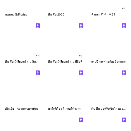
หมูแดง ฮิปโปน้อย
ดึ๊บ ดึ๊บ 2026
หัวกลมดุ๊กดิ๊ก V.24
ดึ๊บ ดึ๊บ มีเสียงแน้ววว สิบเก้า
ดึ๊บ ดึ๊บ มีเสียงแน้ววว ยี่สิบสี่
แรบบี้ กระต่ายน้อยอ้วนกลม
เด็กเฮีย - RedremasteRed
พาร์เฟ่ต์ : สติกเกอร์ทำงาน
ดึ๊บ ดึ๊บ ออฟฟิศซินโดรม เจ็ด