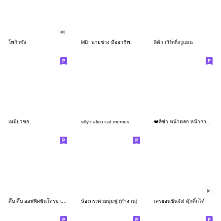
โพก้าซัง
MD: นายช่าง มืออาชีพ
ลิต้า เวิร์กกิ้งวูแมน
เหมียวขอ
silly calico cat memes
❤️ลิซ่า หน้าตลก หน้ากวน!❤️
ดึ๊บ ดึ๊บ ออฟฟิศซินโดรม เก้า
น้องกระต่ายนุ่มฟู (ทำงาน)
เครยอนชินจัง! ดุ๊กดิ๊กได้