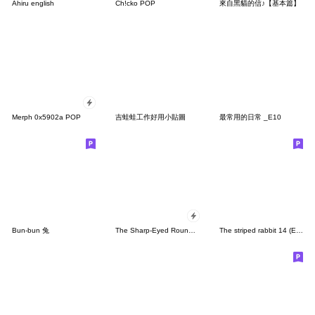
Ahiru english
Ch!cko POP
來自黑貓的信♪【基本篇】
Merph 0x5902a POP
吉蛙蛙工作好用小貼圖
最常用的日常 _E10
Bun-bun 兔
The Sharp-Eyed Round One
The striped rabbit 14 (English)