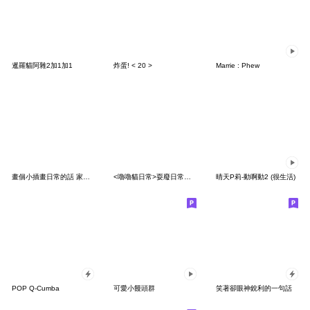
暹羅貓阿雜2加1加1
炸蛋! < 20 >
Marrie : Phew
畫個小插畫日常的話 家人報備
<嚕嚕貓日常>耍廢日常♡♡♡～
晴天P莉-動啊動2 (很生活)
POP Q-Cumba
可愛小饅頭群
笑著卻眼神銳利的一句話