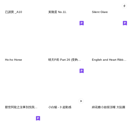
已讀寶 _A10
黃雞蛋 No.11.
Silent Glare
Ho-ho Horse
晴天P莉 Part 26 (受夠了篇)
English and Heart Ribbon Marun
厭世阿龍之沒事別找我人生好難啊
小白貓 - 3 超動感
綿花糖小姐很頂嘴 大貼圖