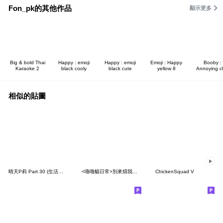
Fon_pk的其他作品
顯示更多
Big & bold Thai
Happy : emoji
Happy : emoji
Emoji : Happy
Booby :
Karaoke 2
black cooly
black cute
yellow 8
Annoying c
相似的貼圖
晴天P莉 Part 30 (生活情境篇-3D無字版)
<嚕嚕貓日常>別來煩我♡♡♡～
ChickenSquad V