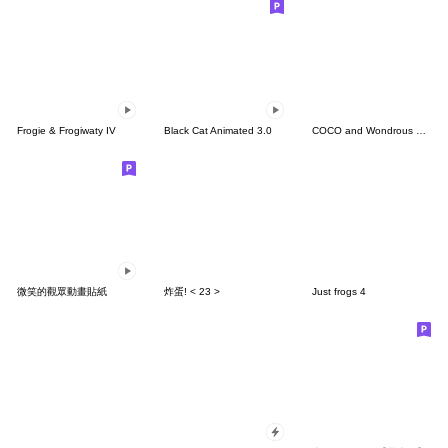
Frogie & Frogiwaty IV
Black Cat Animated 3.0
COCO and Wondrous Gang 34
微笑的觀眾動畫貼紙
炸蛋! < 23 >
Just frogs 4