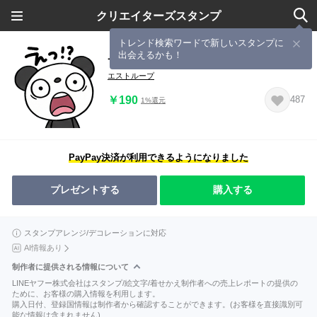
クリエイターズスタンプ
トレンド検索ワードで新しいスタンプに
出会えるかも！
サクッと返信☆ふんわかパンダ
エストループ
￥190
487
1%還元
PayPay決済が利用できるようになりました
プレゼントする
購入する
スタンプアレンジ/デコレーションに対応
AI情報あり
制作者に提供される情報について
LINEヤフー株式会社はスタンプ/絵文字/着せかえ制作者への売上レポートの提供の
ために、お客様の購入情報を利用します。
購入日付、登録国情報は制作者から確認することができます。(お客様を直接識別可
能な情報は含まれません)