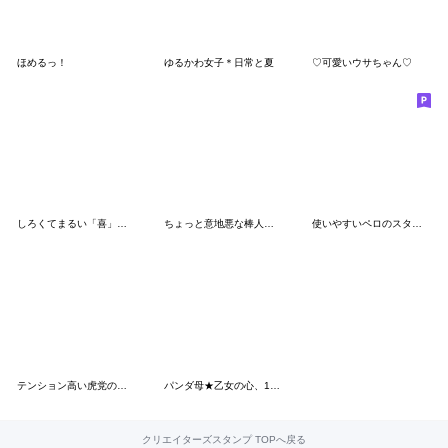
ほめるっ！
ゆるかわ女子＊日常と夏
♡可愛いウサちゃん♡
しろくてまるい「喜」のやつ 2
ちょっと意地悪な棒人間スタンプ
使いやすいペロのスタンプ
テンション高い虎党のトラ
パンダ母★乙女の心、100まで
クリエイターズスタンプ TOPへ戻る