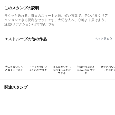
このスタンプの説明
サクッと送れる、毎日のスマート返信。短い言葉で、テンポ良くリア
クションできる便利なセットです。大切な人へ、心地よく届けよう。
返信/リアクション/日常/あいづち
エストループの他の作品
もっと見る
大人可愛い♡う
トークが弾む♡
ゆるかわ♡だじ
主婦のつぶやき
夏☆とべな
さ耳くるリボン
ふんわかウサギ
ゃれ★ふんわか
☆ふんわかウサ
リのロビ
ウサギ
ギ
関連スタンプ