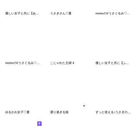
優しい女子と共に【あると助かるスタンプ】
うさぎさん♡夏
mottoのVうさぐるみ♡丁寧
mottoのVうさぐるみ♡ずっと使える
こじゃれた主婦 4
優しい女子と共に【ふきだしの夏】
ゆるかわ女子♡夏
通り過ぎる猫
ずっと使える♪うさぎの夏スタンプ【3D】