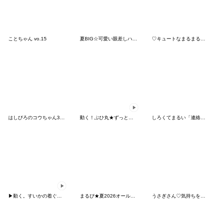
ことちゃん vo.15
夏BIG☆可愛い眼差しハシビロコウ②
♡キュートなまるまる！♡
はしびろのコウちゃん36【夏だ！祭だ！】
動く！ぶひ丸★ずっと使える楽しい会話ブヒ
しろくてまるい「連絡」のやつ 2
▶動く。すいかの着ぐるみちゃん
まるぴ★夏2026オールスター
うさぎさん♡気持ちを伝える クレイ風