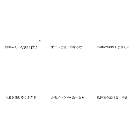
絵本みたいな[動く]大人カラーのお仕事敬語
ずーっと使い倒せる敬語 ちびっ子編
mottoの3DVくまさん♡春とハート
☆夏を感じるうさぎさんのスタンプ【3D】
カモノハシ de あーる★夏の天気
気持ちを届ける♡やさしさお団子ガール