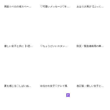
再販☆ペロの省スペース吹き出し
♡可愛いメッセージ♡8 [夏]
おはうさ再び【ぷっくりシール風】
優しい女子と共に【+恐竜の着ぐるみ】
♡ちょうどいいスタンプ♡２ [夏]
防災・緊急連絡用の棒人間スタンプ
夏を感じる〇しばいぬのスタンプ
ゆるかわ女子♡クレイ風
改訂版：優しい女子と共に【夏】