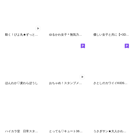
動く！ぴよ丸★ずっと使える楽しい会話★
ゆるかわ女子＊無気力と夏
優しい女子と共に【+3D恐竜の初夏】
ほんわか♡麦わらぼうし
おちゃめ！スタンプメーカーで作ってみたよ
さとしのカワイイKIDSスタンプ
ハイカラ堂 日常スタンプ②
とっても♡キュート36 [リアクション]
うさぎサン★大人かわいいカラフルデカ文字