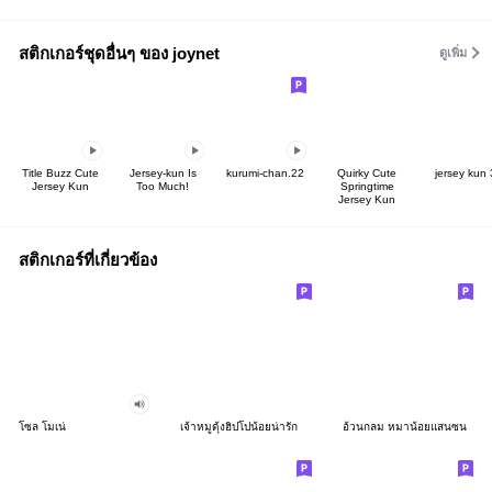
สติกเกอร์ชุดอื่นๆ ของ joynet
ดูเพิ่ม
Title Buzz Cute
Jersey-kun Is
kurumi-chan.22
Quirky Cute
jersey kun
Jersey Kun
Too Much!
Springtime
Jersey Kun
สติกเกอร์ที่เกี่ยวข้อง
โซล โมเน่
เจ้าหมูดุ้งฮิปโปน้อยน่ารัก
อ้วนกลม หมาน้อยแสนซน