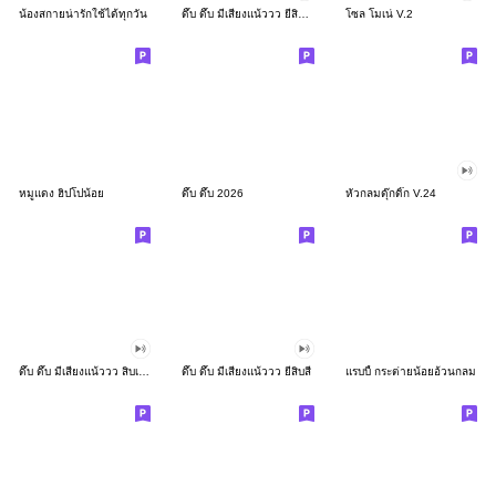
น้องสกายน่ารักใช้ได้ทุกวัน
ดึ๊บ ดึ๊บ มีเสียงแน้ววว ยี่สิบสอง
โซล โมเน่ V.2
หมูแดง ฮิปโปน้อย
ดึ๊บ ดึ๊บ 2026
หัวกลมดุ๊กดิ๊ก V.24
ดึ๊บ ดึ๊บ มีเสียงแน้ววว สิบเก้า
ดึ๊บ ดึ๊บ มีเสียงแน้ววว ยี่สิบสี่
แรบบี้ กระต่ายน้อยอ้วนกลม