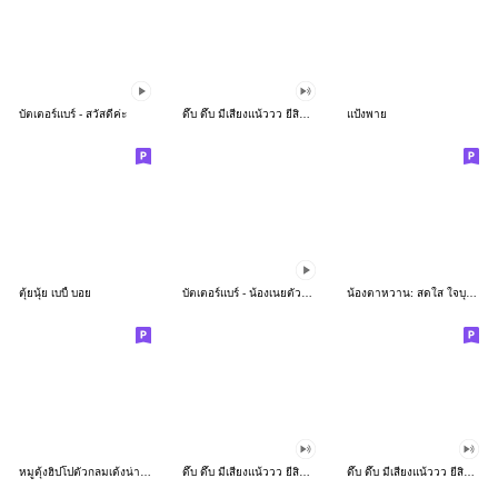
บัตเตอร์แบร์ - สวัสดีค่ะ
ดึ๊บ ดึ๊บ มีเสียงแน้ววว ยี่สิบห้า
แป้งพาย
ตุ้ยนุ้ย เบบี้ บอย
บัตเตอร์แบร์ - น้องเนยตัวตึง พุงเต่ง
น้องตาหวาน: สดใส ใจบุญ (สีพาสเทล)
หมูดุ้งฮิปโปตัวกลมเด้งน่ารัก
ดึ๊บ ดึ๊บ มีเสียงแน้ววว ยี่สิบเจ็ด
ดึ๊บ ดึ๊บ มีเสียงแน้ววว ยี่สิบหก