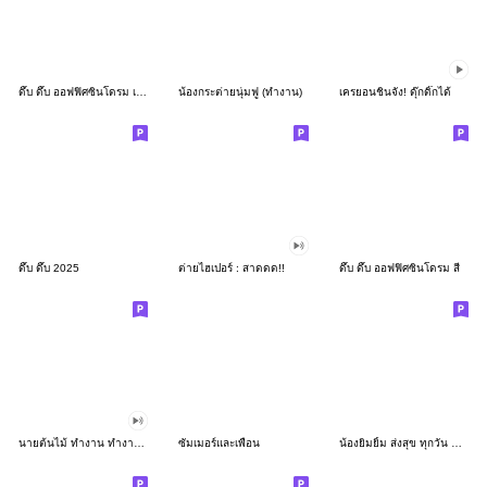
ดึ๊บ ดึ๊บ ออฟฟิศซินโดรม เก้า
น้องกระต่ายนุ่มฟู (ทำงาน)
เครยอนชินจัง! ดุ๊กดิ๊กได้
ดึ๊บ ดึ๊บ 2025
ต่ายไฮเปอร์ : สาดดด!!
ดึ๊บ ดึ๊บ ออฟฟิศซินโดรม สี่
นายต้นไม้ ทำงาน ทำงาน ทำงาน!!!
ซัมเมอร์และเพื่อน
น้องยิมยิ้ม ส่งสุข ทุกวัน CutePastel THA