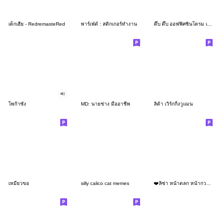
เด็กเฮีย - RedremasteRed
พาร์เฟ่ต์ : สติกเกอร์ทำงาน
ดึ๊บ ดึ๊บ ออฟฟิศซินโดรม เจ็ด
โพก้าซัง
MD: นายช่าง มืออาชีพ
ลิต้า เวิร์กกิ้งวูแมน
เหมียวขอ
silly calico cat memes
❤️ลิซ่า หน้าตลก หน้ากวน!❤️