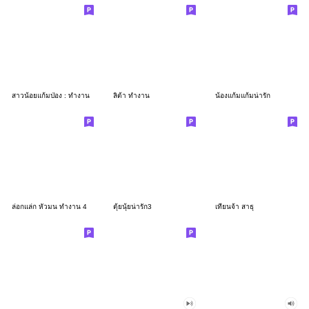
สาวน้อยแก้มป่อง : ทำงาน
ลิต้า ทำงาน
น้องแก้มแก้มน่ารัก
ล่อกแล่ก หัวมน ทำงาน 4
ตุ้ยนุ้ยน่ารัก3
เทียนจ้า สาธุ