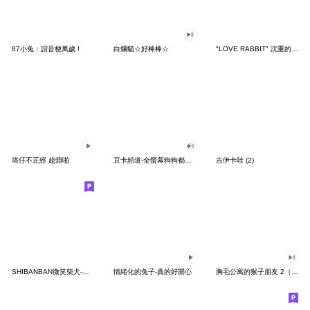
87小兔：諧音梗萬歲 !
白爛貓☆好棒棒☆
"LOVE RABBIT" 沈重的愛 台灣版
塔仔不正經 超煩啪
豆卡頻道-全螢幕狗狗都沒你上班累
吉伊卡哇 (2)
SHIBANBAN微笑柴犬-廢柴寶寶日常
情緒化的兔子-真的好開心
胸毛公寓的猴子朋友 2（有聲動態）