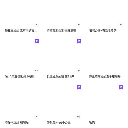
變種吉娃娃 沒有字的吉娃娃
胖鯊魚鯊西米-胚囉胚囉
喵嗚公園−有點嗆嗆的
[豆卡頻道-聲動貼10(茶寶丸日常篇)
反應過激的貓 第21彈
野生喵喵怪的左手壓扁扁
塔仔不正經 胡鬧啪
好想兔-你的小公主
勒狗