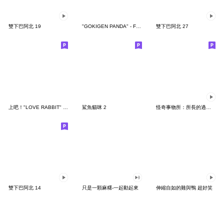
雙下巴阿北 19
"GOKIGEN PANDA" - Feeling / global
雙下巴阿北 27
上吧！"LOVE RABBIT" 台灣版
鯊魚貓咪 2
怪奇事物所：所長的過度繁殖
雙下巴阿北 14
只是一顆麻糬-一起動起來
伸縮自如的雞與鴨 超好笑