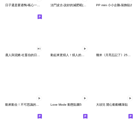
日子還是要過鴨-呱心一下鴨
法鬥皮古-說好的減肥呢(第15彈)
PP mini 小小企鵝-裝飾貼2
鹿人與泥鰍-社畜伯的日常有聲貼圖
動起來更煩人！煩人的貓咪3
幾米《月亮忘記了》25周年 x 晴天P莉
動來動去！不可思議的寶可夢貼圖
Love Mode 動態貼圖5
大頭兒 開心動動蠟筆貼