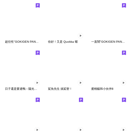
超任性"GOKIGEN PANDA" 台灣版
你好！又是 Quokka 喔
一直鬧"GOKIGEN PANDA" 台灣版
日子還是要過鴨－陽光開朗每一天鴨
鯊魚先生 搞鯊密！
蜜桃貓和小伙伴8