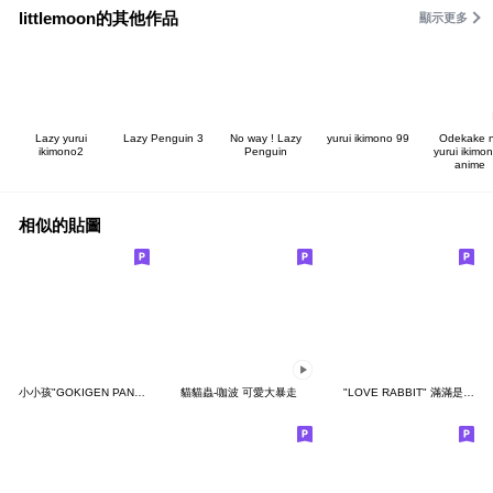
littlemoon的其他作品
顯示更多
Lazy yurui
Lazy Penguin 3
No way ! Lazy
yurui ikimono 99
Odekake 
ikimono2
Penguin
yurui ikimon
anime
相似的貼圖
小小孩"GOKIGEN PANDA" 台灣版
貓貓蟲-咖波 可愛大暴走
"LOVE RABBIT" 滿滿是愛 台灣版