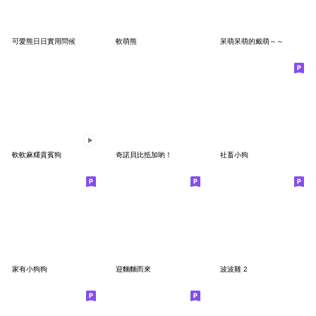
可愛熊日日實用問候
軟萌熊
呆萌呆萌的戴萌～～
軟軟麻糬貴賓狗
奇諾貝比抵加喲！
社畜小狗
家有小狗狗
迎麵麵而來
波波雞 2