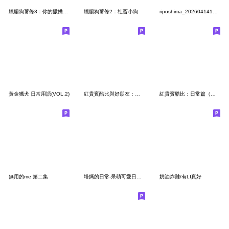
臘腸狗薯條3：你的撒嬌狗勾
臘腸狗薯條2：社畜小狗
riposhima_20260414133203
黃金獵犬 日常用語(VOL.2)
紅貴賓酷比與好朋友：歡樂梗圖龍乎你
紅貴賓酷比：日常篇（舊圖修正版）
無用的me 第二集
塔媽的日常-呆萌可愛日常用語
奶油炸雞/有LI真好