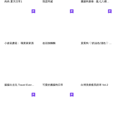
肉肉 夏天日常1
我是阿威
臘腸狗薯條：亂七八糟日常
小倉鼠蘑菇： 職業家家酒
改頭換麵麵
貴賓狗 ♡奶油色/淺色♡ 療癒日常
腸腸出去玩 Travel Everywhere
可愛的臘腸狗日常
白博美療癒系奶球 Vol.2