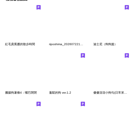
紅毛貴賓醬的散步時間
riposhima_20260722174339
迪士尼（狗狗篇）
臘腸狗薯條4：嘴巴閉閉
蓬鬆的狗 ver.1.2
傻傻澎澎小狗勾(日常呆萌篇)