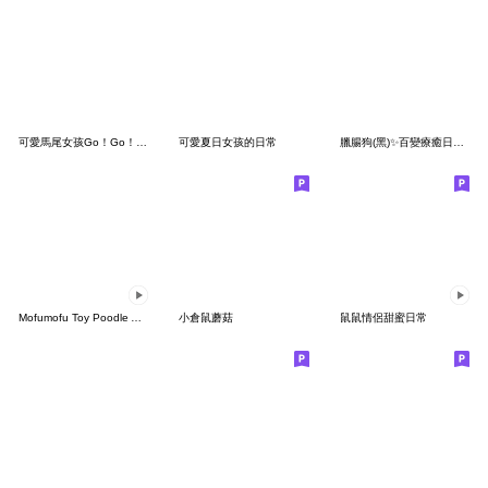
可愛馬尾女孩Go！Go！Go！
可愛夏日女孩的日常
臘腸狗(黑)✨百變療癒日常-夏日篇
Mofumofu Toy Poodle Animated Stickers
小倉鼠蘑菇
鼠鼠情侶甜蜜日常