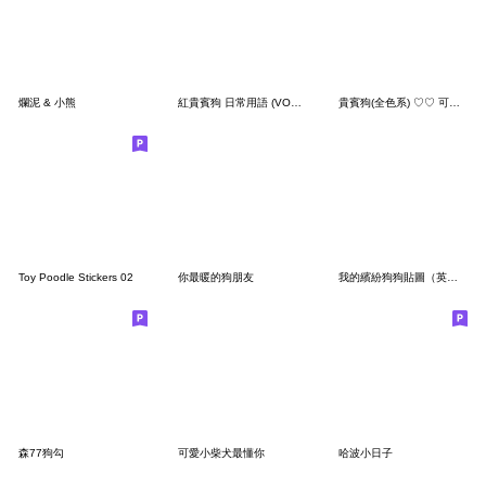
爛泥 & 小熊
紅貴賓狗 日常用語 (VOL.1)
貴賓狗(全色系) ♡♡ 可愛撒嬌實用日常
Toy Poodle Stickers 02
你最暖的狗朋友
我的繽紛狗狗貼圖（英文版）
森77狗勾
可愛小柴犬最懂你
哈波小日子