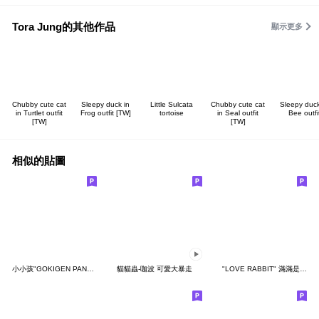
Tora Jung的其他作品
顯示更多
Chubby cute cat
Sleepy duck in
Little Sulcata
Chubby cute cat
Sleepy duck
in Turtlet outfit
Frog outfit [TW]
tortoise
in Seal outfit
Bee outfi
[TW]
[TW]
相似的貼圖
小小孩"GOKIGEN PANDA" 台灣版
貓貓蟲-咖波 可愛大暴走
"LOVE RABBIT" 滿滿是愛 台灣版