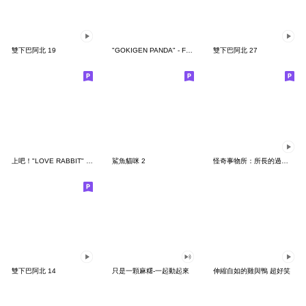
雙下巴阿北 19
"GOKIGEN PANDA" - Feeling / global
雙下巴阿北 27
上吧！"LOVE RABBIT" 台灣版
鯊魚貓咪 2
怪奇事物所：所長的過度繁殖
雙下巴阿北 14
只是一顆麻糬-一起動起來
伸縮自如的雞與鴨 超好笑