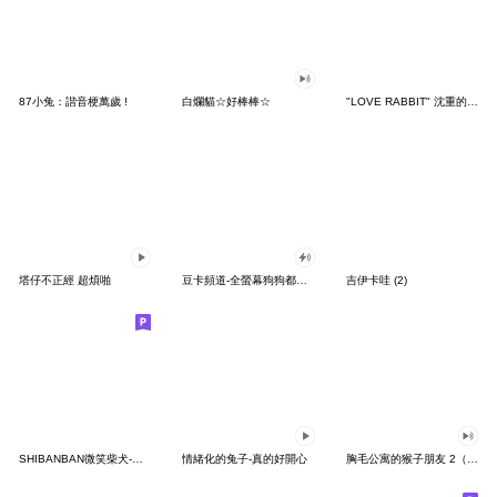
87小兔：諧音梗萬歲 !
白爛貓☆好棒棒☆
"LOVE RABBIT" 沈重的愛 台灣版
塔仔不正經 超煩啪
豆卡頻道-全螢幕狗狗都沒你上班累
吉伊卡哇 (2)
SHIBANBAN微笑柴犬-廢柴寶寶日常
情緒化的兔子-真的好開心
胸毛公寓的猴子朋友 2（有聲動態）