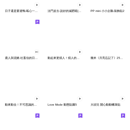
日子還是要過鴨-呱心一下鴨
法鬥皮古-說好的減肥呢(第15彈)
PP mini 小小企鵝-裝飾貼2
鹿人與泥鰍-社畜伯的日常有聲貼圖
動起來更煩人！煩人的貓咪3
幾米《月亮忘記了》25周年 x 晴天P莉
動來動去！不可思議的寶可夢貼圖
Love Mode 動態貼圖5
大頭兒 開心動動蠟筆貼