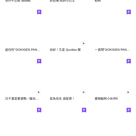
塔仔不正經 胡鬧啪
好想兔-你的小公主
勒狗
超任性"GOKIGEN PANDA" 台灣版
你好！又是 Quokka 喔
一直鬧"GOKIGEN PANDA" 台灣版
日子還是要過鴨－陽光開朗每一天鴨
鯊魚先生 搞鯊密！
蜜桃貓和小伙伴8