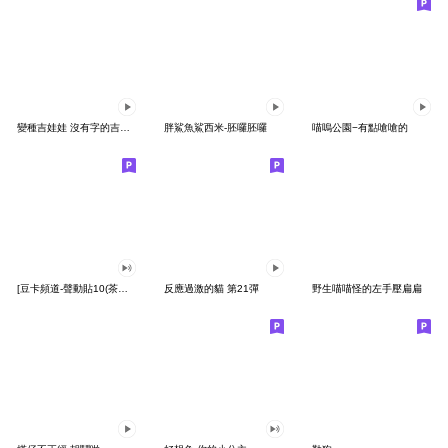
變種吉娃娃 沒有字的吉娃娃
胖鯊魚鯊西米-胚囉胚囉
喵嗚公園−有點嗆嗆的
[豆卡頻道-聲動貼10(茶寶丸日常篇)
反應過激的貓 第21彈
野生喵喵怪的左手壓扁扁