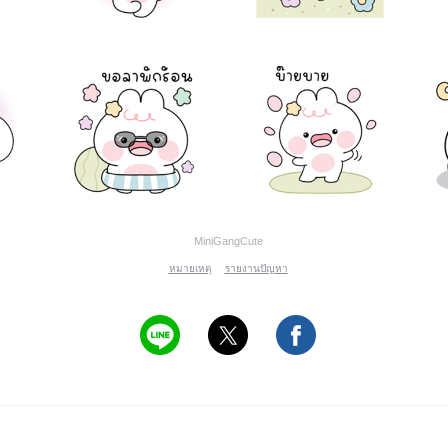
MiniGangCute
หมายเหตุ
รายงานปัญหา