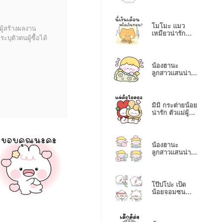
โมโมะ แมว
ผู้สร้างผลงาน
เหมียวน่ารัก
บุตัวตนผู้ซื้อได้
ติดตลก
น้องฮานะ
ลูกสาวแสนน่า
รัก (No Text)
มิมิ กระต่ายน้อย
น่ารัก ตัวแม่ผู้รัก
แม่
น้องฮานะ
ลูกสาวแสนน่า
รัก
โป๊ปโปะ เป็ด
น้อยจอมซน
หมดไฟ