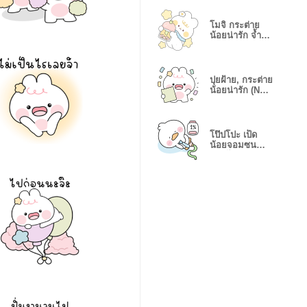
โมจิ กระต่าย
น้อยน่ารัก จ้ำม่ำ
(No Text)
ปุยฝ้าย, กระต่าย
น้อยน่ารัก (No
text)
โป๊ปโปะ เป็ด
น้อยจอมซน
หมดไฟ (No
Text)