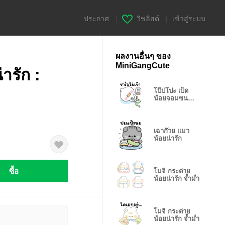
ประกาศ
|
วิชลิสต์
|
เข้าสู่ระบบ
ผลงานอื่นๆ ของ
MiniGangCute
ารัก :
โป๊ปโปะ เป็ด
น้อยจอมซน
หมดไฟ
เฉาก๊วย แมว
น้อยน่ารัก
ซื้อ
โมจิ กระต่าย
น้อยน่ารัก จ้ำม่ำ
โมจิ กระต่าย
น้อยน่ารัก จ้ำม่ำ