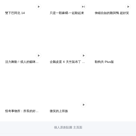
雙下巴阿北 14
只是一顆麻糬-一起動起來
伸縮自如的雞與鴨 超好笑
活力舞動！煩人的貓咪★迷你版 2
企鵝皮蛋 X 天竺鼠布丁 有點厭世
勒狗共 Plus版
怪奇事物所：所長的好日子要來力
微笑的上班族
個人原創貼圖 主頁面