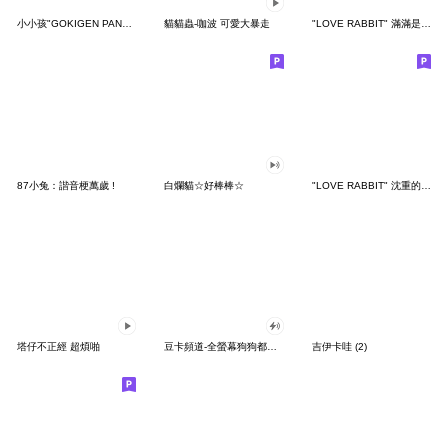
小小孩"GOKIGEN PANDA" 台灣版
貓貓蟲-咖波 可愛大暴走
"LOVE RABBIT" 滿滿是愛 台灣版
87小兔：諧音梗萬歲 !
白爛貓☆好棒棒☆
"LOVE RABBIT" 沈重的愛 台灣版
塔仔不正經 超煩啪
豆卡頻道-全螢幕狗狗都沒你上班累
吉伊卡哇 (2)