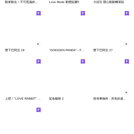
動來動去！不可思議的寶可夢貼圖
Love Mode 動態貼圖5
大頭兒 開心動動蠟筆貼
雙下巴阿北 19
"GOKIGEN PANDA" - Feeling / global
雙下巴阿北 27
上吧！"LOVE RABBIT" 台灣版
鯊魚貓咪 2
怪奇事物所：所長的過度繁殖