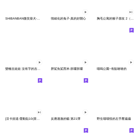
SHIBANBAN微笑柴犬-廢柴寶寶日常
情緒化的兔子-真的好開心
胸毛公寓的猴子朋友 2（有聲動態）
變種吉娃娃 沒有字的吉娃娃
胖鯊魚鯊西米-胚囉胚囉
喵嗚公園−有點嗆嗆的
[豆卡頻道-聲動貼10(茶寶丸日常篇)
反應過激的貓 第21彈
野生喵喵怪的左手壓扁扁