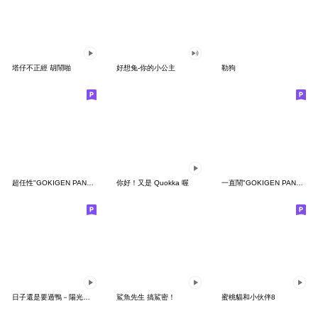
塔仔不正經 胡鬧啪
好想兔-你的小公主
勒狗
超任性"GOKIGEN PANDA" 台灣版
你好！又是 Quokka 喔
一直鬧"GOKIGEN PANDA" 台灣版
日子還是要過鴨－陽光開朗每一天鴨
鯊魚先生 搞鯊密！
蜜桃貓和小伙伴8