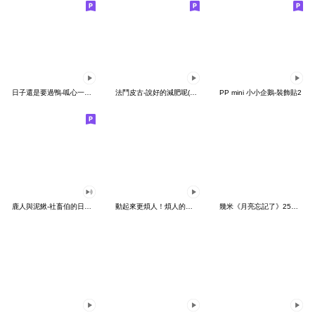
日子還是要過鴨-呱心一下鴨
法鬥皮古-說好的減肥呢(第15彈)
PP mini 小小企鵝-裝飾貼2
鹿人與泥鰍-社畜伯的日常有聲貼圖
動起來更煩人！煩人的貓咪3
幾米《月亮忘記了》25周年 x 晴天P莉