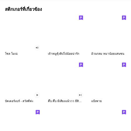
สติกเกอร์ที่เกี่ยวข้อง
โซล โมเน่
เจ้าหมูดุ้งฮิปโปน้อยน่ารัก
อ้วนกลม หมาน้อยแสนซน
บัตเตอร์แบร์ - สวัสดีค่ะ
ดึ๊บ ดึ๊บ มีเสียงแน้ววว ยี่สิบห้า
แป้งพาย