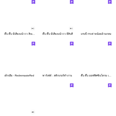
ดึ๊บ ดึ๊บ มีเสียงแน้ววว สิบเก้า
ดึ๊บ ดึ๊บ มีเสียงแน้ววว ยี่สิบสี่
แรบบี้ กระต่ายน้อยอ้วนกลม
เด็กเฮีย - RedremasteRed
พาร์เฟ่ต์ : สติกเกอร์ทำงาน
ดึ๊บ ดึ๊บ ออฟฟิศซินโดรม เจ็ด