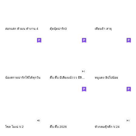
ล่อกแล่ก หัวมน ทำงาน 4
ตุ้ยนุ้ยน่ารัก3
เทียนจ้า สาธุ
น้องสกายน่ารักใช้ได้ทุกวัน
ดึ๊บ ดึ๊บ มีเสียงแน้ววว ยี่สิบสอง
หมูแดง ฮิปโปน้อย
โซล โมเน่ V.2
ดึ๊บ ดึ๊บ 2026
หัวกลมดุ๊กดิ๊ก V.24