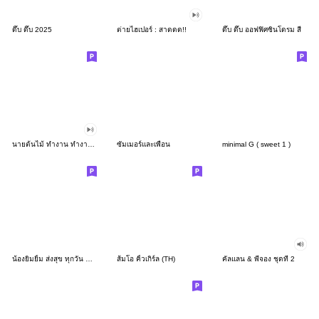
ดึ๊บ ดึ๊บ 2025
ต่ายไฮเปอร์ : สาดดด!!
ดึ๊บ ดึ๊บ ออฟฟิศซินโดรม สี่
นายต้นไม้ ทำงาน ทำงาน ทำงาน!!!
ซัมเมอร์และเพื่อน
minimal G ( sweet 1 )
น้องยิมยิ้ม ส่งสุข ทุกวัน CutePastel THA
ส้มโอ คิ้วเกิร์ล (TH)
คัลแลน & พี่จอง ชุดที่ 2