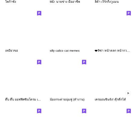
โพก้าซัง
MD: นายช่าง มืออาชีพ
ลิต้า เวิร์กกิ้งวูแมน
เหมียวขอ
silly calico cat memes
❤️ลิซ่า หน้าตลก หน้ากวน!❤️
ดึ๊บ ดึ๊บ ออฟฟิศซินโดรม เก้า
น้องกระต่ายนุ่มฟู (ทำงาน)
เครยอนชินจัง! ดุ๊กดิ๊กได้