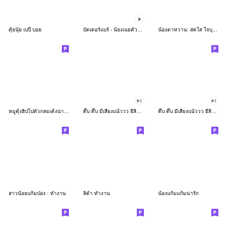
ตุ้ยนุ้ย เบบี้ บอย
บัตเตอร์แบร์ - น้องเนยตัวตึง พุงเต่ง
น้องตาหวาน: สดใส ใจบุญ (สีพาสเทล)
หมูดุ้งฮิปโปตัวกลมเด้งน่ารัก
ดึ๊บ ดึ๊บ มีเสียงแน้ววว ยี่สิบเจ็ด
ดึ๊บ ดึ๊บ มีเสียงแน้ววว ยี่สิบหก
สาวน้อยแก้มป่อง : ทำงาน
ลิต้า ทำงาน
น้องแก้มแก้มน่ารัก