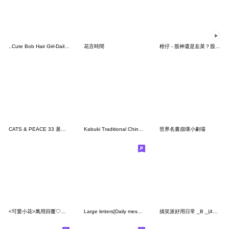
..Cute Bob Hair Girl-Daily life-..
花言時間
柑仔 - 股神還是韭菜？股市鄉民語錄
CATS & PEACE 33 基本款貼圖
Kabuki Traditional Chinese 2
世界名畫崩壞小劇場
<可愛小花>萬用回覆♡♡♡～
Large letters[Daily message]
搞笑派好用日常 _B _(41-80)