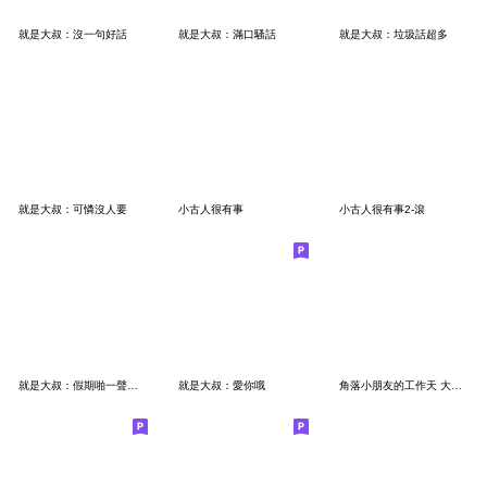
就是大叔：沒一句好話
就是大叔：滿口騷話
就是大叔：垃圾話超多
就是大叔：可憐沒人要
小古人很有事
小古人很有事2-滾
就是大叔：假期啪一聲沒了
就是大叔：愛你哦
角落小朋友的工作天 大貼圖