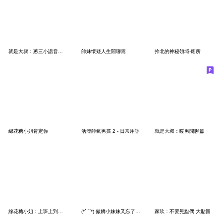
就是大叔：蔥三小諧音梗 大貼圖
帥妹懷疑人生閒聊篇
拎北的神秘領域-廁所
綿花糖小姐肯定你
活潑帥氣男孩 2 - 日常用語
就是大叔：暖男閒聊篇
線花糖小姐：上班上到快瘋掉
(*ˋ ˇˊ*) 傲嬌小妹妹又忘了帶腦
家玖：不要晃點偶 大貼圖