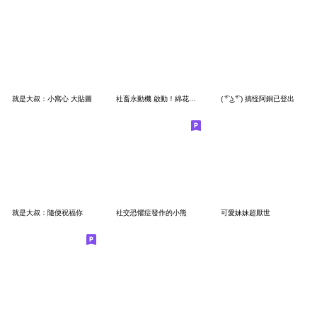
就是大叔：小窩心 大貼圖
社畜永動機 啟動！綿花糖小姐加油！
( ͡° ͜ʖ ͡° ) 搞怪阿銅已登出
就是大叔：隨便祝福你
社交恐懼症發作的小熊
可愛妹妹超厭世