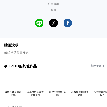
注意事項
檢舉
貼圖說明
呆頭兒還要魯多久
gulugulu的其他作品
顯示更多
薇妮小妹有病就
潦草白白是在大
薇妮小妹好好笑
小醜妹我真的是
泡芙妹妹你
吃藥
聲什麼啦
喔
傻眼
多了