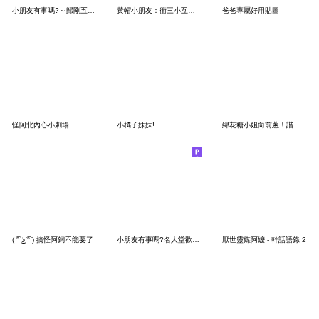
小朋友有事嗎?～歸剛五四三
黃帽小朋友：衝三小互嗆篇
爸爸專屬好用貼圖
怪阿北內心小劇場
小橘子妹妹!
綿花糖小姐向前蔥！諧音梗
( ͡° ͜ʖ ͡° ) 搞怪阿銅不能要了
小朋友有事嗎?名人堂歡慶篇
厭世靈媒阿嬤 - 幹話語錄 2