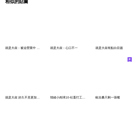
相似的貼圖
就是大叔：被迫營業中 大貼圖
就是大叔：心口不一
就是大叔有點白目篇
就是大叔 好久不見更加討厭
情緒小肉球10-社畜打工人2拜託別搞我
歐吉桑只剩一張嘴