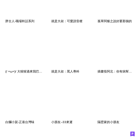
胖古人-職場幹話系列
就是大叔：可愛諧音梗
孤單阿猴之說好要那個的
(/ =ω=)/ 大猩猩過來我巴兩下
就是大叔：罵人專科
插畫怪阿北：你有病幫你打一針
白爛小賀-正港台灣味
小朋友--33來遲
隔壁家的小朋友