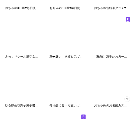
おちゃめ3Ｄ風♥毎日使えるご挨拶,デカ文字
おちゃめ3Ｄ風♥毎日使う/気持ち色々伝える
おちゃめ色鉛筆タッチ♥気持ち色々♥感情編
ぷっくりシール風♡女の子
夏❤️暑い！挨拶＆気づかい 敬語＆タメ語２
【敬語】派手かわガーリー毎日使える
ゆる線画◎判子風手書きメッセージ #6
毎日使える♡可愛いぷっくりシール
おちゃめのお名前カスタム♥気持ち色々♥夏