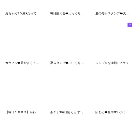
おちゃめ3Ｄ風♥だってお母さんだもの敬語
毎日使える❤️ぷっくりかわいいスタンプ
夏の毎日スタンプ❤️大人可愛い
カラフル❤️見やすくてかわいいスタンプ
夏スタンプ❤️ぷっくりかわいい
シンプルな肉球✨ブラックパール✨
【毎日１００％】かわいい面白い♡ 挨拶編
茶々子♥毎日使える,ずっと使える敬語だよ
伝わる❤️見やすいカラフルスタンプ