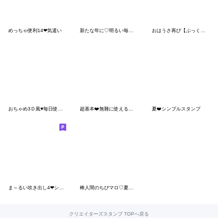
めっちゃ便利14❤気遣い
新たな年に♡明るい毎日スタンプ
おはうさ再び【ぷっくりシール風】
おちゃめ3Ｄ風♥毎日使えるお仕事,敬語編
超基本❤️無難に使えるスタンプ
夏❤️シンプルスタンプ
ま～るい吹き出し4❤シンプル日常
棒人間のちびマロ♡夏の立体メモ
クリエイターズスタンプ TOPへ戻る