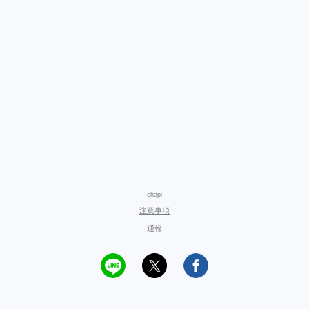
chapi
注意事項
通報