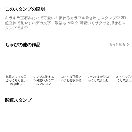
このスタンプの説明
キラキラ宝石みたいで可愛い！伝わるカラフル吹き出しスタンプ♡ 3D
超立体で見やすいデカ文字、敬語も MIX☆ 可愛いくサクッと押せるス
タンプです♡
ちゃぴの他の作品
もっと見る
毎日スマイル♡
シンプル使える
ぷっくり可愛い
ごちゃまぜ♡ぷ
スマイル♡
ぷっくり可愛い
♡可愛いカラフ
♡伝わる吹き出
っくり吹き出し
くり吹き出
吹き出し
ルクレヨン
し
関連スタンプ