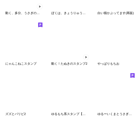
動く、多分、うさぎの赤ちゃん（小さめ）
ぼくは、きょうりゅう【夏の日々】
白い猫かぶってます(再販)
にゃんこねこスタンプ
動く！たぬきのスタンプ2
やっぱりもちお
ズズとパリピ2
ゆるもち系スタンプ【こころ便り】
ゆるーいくまとうさぎ時々ひよこ。vol.1