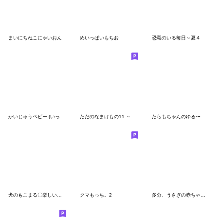
まいにちねこにゃいおん
めいっぱいもちお
恐竜のいる毎日～夏４
かいじゅうベビー (いっぱい食べる)
ただのなまけもの11 ～まんが編～
たらもちゃんのゆる〜い夏
犬のもこまる〇楽しい夏休み【省スペース】
クマもっち。2
多分、うさぎの赤ちゃん(ダジャレ)