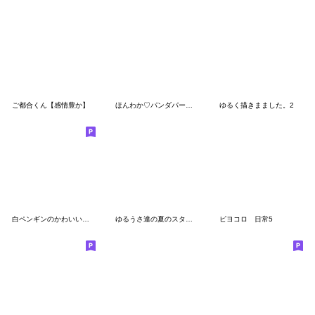
ご都合くん【感情豊か】
ほんわか♡パンダパーカー
ゆるく描きまました。2
白ペンギンのかわいい幸せスタンプ②
ゆるうさ達の夏のスタンプ2
ピヨコロ 日常5