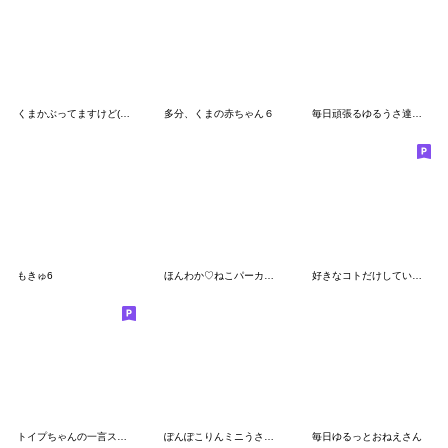
くまかぶってますけど(再販)
多分、くまの赤ちゃん６
毎日頑張るゆるうさ達のスタンプ
もきゅ6
ほんわか♡ねこパーカーfeat.こねこ
好きなコトだけしていたいねこ 冬編
トイプちゃんの一言スタンプ②
ぽんぽこりんミニうさぎくまわにごりら
毎日ゆるっとおねえさん