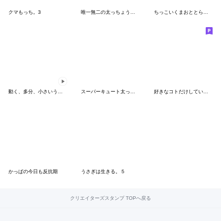
クマもっち。3
唯一無二の太っちょうさぎ
ちっこいくまおととらたろうのスタンプ
動く、多分、小さいうさぎの赤ちゃん
スーパーキュート太っちょくま
好きなコトだけしていたいねこ わがまま
かっぱの今日も反抗期
うさぎは生きる。５
クリエイターズスタンプ TOPへ戻る