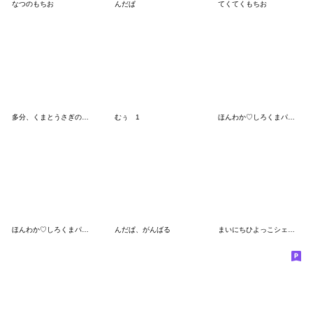
なつのもちお
んだぱ
てくてくもちお
多分、くまとうさぎの赤ちゃん
むぅ 1
ほんわか♡しろくまパーカー（リアクション
ほんわか♡しろくまパーカー（ネガティブ）
んだぱ、がんばる
まいにちひよっこシェアハピ