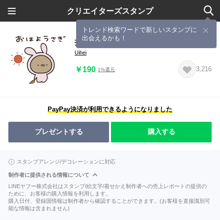
クリエイターズスタンプ
トレンド検索ワードで新しいスタンプに
出会えるかも！
持っててよかった！ぽんこつダジャレ
Uihei
￥190
3,216
1%還元
PayPay決済が利用できるようになりました
プレゼントする
購入する
スタンプアレンジ/デコレーションに対応
制作者に提供される情報について
LINEヤフー株式会社はスタンプ/絵文字/着せかえ制作者への売上レポートの提供の
ために、お客様の購入情報を利用します。
購入日付、登録国情報は制作者から確認することができます。(お客様を直接識別可
能な情報は含まれません)