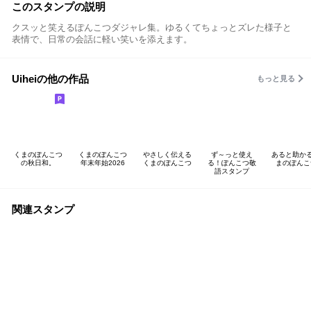
このスタンプの説明
クスッと笑えるぽんこつダジャレ集。ゆるくてちょっとズレた様子と
表情で、日常の会話に軽い笑いを添えます。
Uiheiの他の作品
もっと見る
くまのぽんこつ
くまのぽんこつ
やさしく伝える
ず～っと使え
あると助かる
の秋日和。
年末年始2026
くまのぽんこつ
る！ぽんこつ敬
まのぽんこ
語スタンプ
関連スタンプ