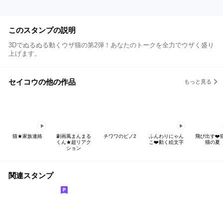
このスタンプの説明
3Dでぬるぬる動くウザ猫の第2弾！あなたのトークを全力でウザく盛り
上げます。
セイコウの他の作品
もっと見る
猫★家族連絡
劇画風まんまる
チワワのピノ2
ふんわりにゃん
飛び出す❤️
くん★超リアク
こ❤️動く絵文字
猫の夏
ション
関連スタンプ