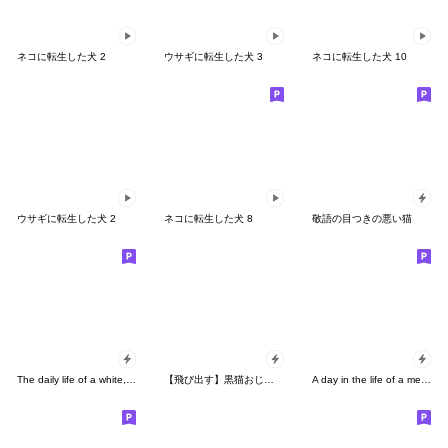
ネコに転生した犬 2
ウサギに転生した犬 3
ネコに転生した犬 10
ウサギに転生した犬 2
ネコに転生した犬 8
敬語の目つきの悪い猫
The daily life of a white, round cat
【飛び出す】黒猫おじいちゃん
A day in the life of a mean-looking cat