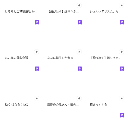
じろりねこ3D挨拶とか友達に送る
【飛び出す】煽りうさぎ4☆関西弁
シュルレアリスム。ちょっと謙虚スタンプ
丸い猫の日常会話
ネコに転生した犬 4
【飛び出す】煽りうさぎ博多弁リメイク修正
動く!はたらくねこ
唇厚めの姐さん・情のスタンプ
猫まっすぐら