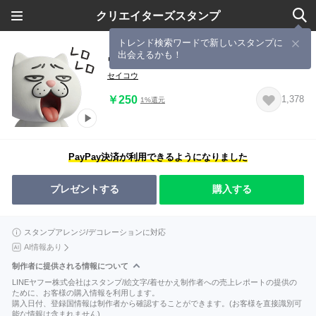
クリエイターズスタンプ
トレンド検索ワードで新しいスタンプに
出会えるかも！
ウザ～～い猫3D 2
セイコウ
￥250
1,378
1%還元
PayPay決済が利用できるようになりました
プレゼントする
購入する
スタンプアレンジ/デコレーションに対応
AI情報あり
制作者に提供される情報について
LINEヤフー株式会社はスタンプ/絵文字/着せかえ制作者への売上レポートの提供の
ために、お客様の購入情報を利用します。
購入日付、登録国情報は制作者から確認することができます。(お客様を直接識別可
能な情報は含まれません)