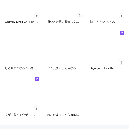
Grumpy-Eyed Chicken Popup
目つきの悪い柴犬スタンプ
動く!うざいマン 39
じろりねこゆるふわネガティブポジティブ
ねこたまっしぐらゆるふわ口悪め
Big-eyed chick life
ウザく動く！ウザ～～い猫2
ねこたまっしぐら3D口悪い飴と鞭