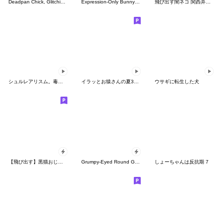
Deadpan Chick, Glitching Moods
Expression-Only Bunny Set
飛び出す闇ネコ 関西弁【コテコテ度★★】
シュルレアリスム。毒舌猫さん
イラッとお猿さんの夏3D（繁体字）
ウサギに転生した犬
【飛び出す】黒猫おじいちゃん★
Grumpy-Eyed Round Guy, Mood Glitch
しょーちゃんは反抗期 7