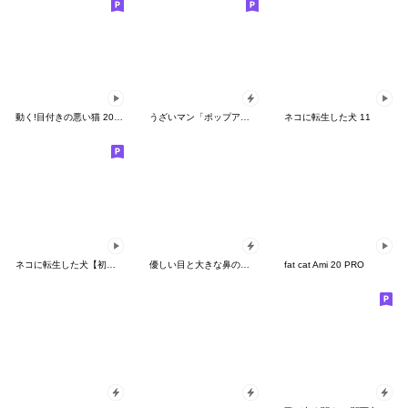
動く!目付きの悪い猫 2021
うざいマン「ポップアップ8」
ネコに転生した犬 11
ネコに転生した犬【初版】
優しい目と大きな鼻の丸い人ポップアップ
fat cat Ami 20 PRO