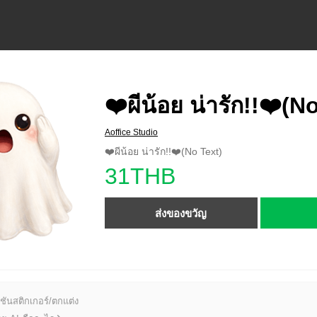
❤️ผีน้อย น่ารัก!!❤️(N
Aoffice Studio
❤️ผีน้อย น่ารัก!!❤️(No Text)
31THB
ส่งของขวัญ
ชันสติกเกอร์/ตกแต่ง