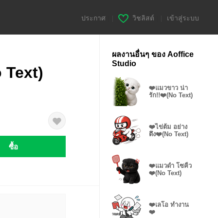
ประกาศ
|
วิชลิสต์
|
เข้าสู่ระบบ
ผลงานอื่นๆ ของ Aoffice
Studio
o Text)
❤️แมวขาว น่า
รัก!!❤️(No Text)
❤️ไข่ต้ม อย่าง
ตึง❤️(No Text)
ซื้อ
❤️แมวดำ โซคิ้ว
❤️(No Text)
❤️เลโอ ทำงาน
❤️