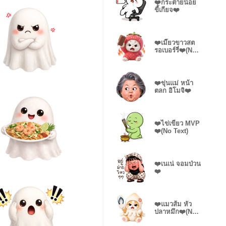
❤️กระต่ายน้อย
ขี้เกียจ❤️
❤️เมี๊ยวขาวสต
รอเบอร์รี่❤️(No
Text)
❤️ขุ่นแม่ หน้า
ตลก อิโมจิ❤️
❤️ไข่เขียว MVP
❤️(No Text)
❤️เนเน่ จอมป่วน
❤️
❤️แมวส้ม หัว
ปลาหมึก❤️(No
Text)