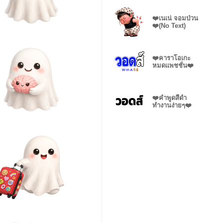
❤️เนเน่ จอมป่วน
❤️(No Text)
❤️คาราโอเกะ
หมดแพชชั่น❤️
❤️คำพูดสีดำ
ทำงานง่ายๆ❤️