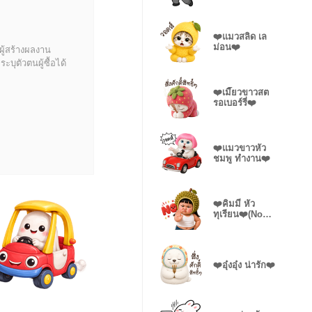
❤️แมวสลิด เล
ม่อน❤️
ผู้สร้างผลงาน
บุตัวตนผู้ซื้อได้
❤️เมี๊ยวขาวสต
รอเบอร์รี่❤️
❤️แมวขาวหัว
ชมพู ทำงาน❤️
❤️คิมมี่ หัว
ทุเรียน❤️(No
Text)
❤️อุ๋งอุ๋ง น่ารัก❤️