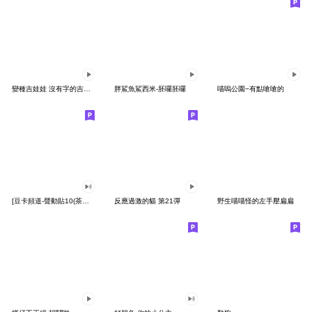
變種吉娃娃 沒有字的吉娃娃
胖鯊魚鯊西米-胚囉胚囉
喵嗚公園−有點嗆嗆的
[豆卡頻道-聲動貼10(茶寶丸日常篇)
反應過激的貓 第21彈
野生喵喵怪的左手壓扁扁