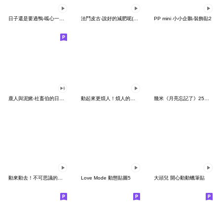
日子還是要過鴨-呱心一下鴨
法鬥皮古-說好的減肥呢(第15彈)
PP mini 小小企鵝-裝飾貼2
鹿人與泥鰍-社畜伯的日常有聲貼圖
動起來更煩人！煩人的貓咪3
幾米《月亮忘記了》25周年 x 晴天P莉
動來動去！不可思議的寶可夢貼圖
Love Mode 動態貼圖5
大頭兒 開心動動蠟筆貼