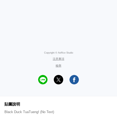
Copyright © Aoffice Studio
注意事項
檢舉
貼圖說明
Black Duck TuaTueng! (No Text)