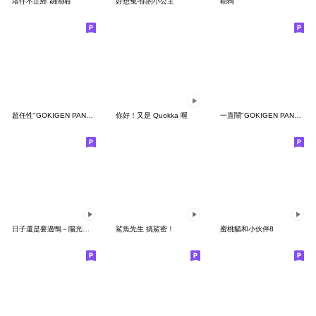
塔仔不正經 胡鬧啪
好想兔-你的小公主
勒狗
超任性"GOKIGEN PANDA" 台灣版
你好！又是 Quokka 喔
一直鬧"GOKIGEN PANDA" 台灣版
日子還是要過鴨－陽光開朗每一天鴨
鯊魚先生 搞鯊密！
蜜桃貓和小伙伴8