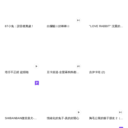
87小兔：諧音梗萬歲 !
白爛貓☆好棒棒☆
"LOVE RABBIT" 沈重的愛 台灣版
塔仔不正經 超煩啪
豆卡頻道-全螢幕狗狗都沒你上班累
吉伊卡哇 (2)
SHIBANBAN微笑柴犬-廢柴寶寶日常
情緒化的兔子-真的好開心
胸毛公寓的猴子朋友 2（有聲動態）