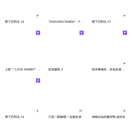
雙下巴阿北 19
"GOKIGEN PANDA" - Feeling / global
雙下巴阿北 27
上吧！"LOVE RABBIT" 台灣版
鯊魚貓咪 2
怪奇事物所：所長的過度繁殖
雙下巴阿北 14
只是一顆麻糬-一起動起來
伸縮自如的雞與鴨 超好笑