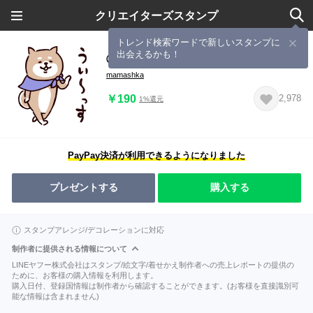
クリエイターズスタンプ
トレンド検索ワードで新しいスタンプに
出会えるかも！
◯SHIBAINUさん・カジュアル◯
mamashka
￥190
2,978
1%還元
PayPay決済が利用できるようになりました
プレゼントする
購入する
スタンプアレンジ/デコレーションに対応
制作者に提供される情報について
LINEヤフー株式会社はスタンプ/絵文字/着せかえ制作者への売上レポートの提供の
ために、お客様の購入情報を利用します。
購入日付、登録国情報は制作者から確認することができます。(お客様を直接識別可
能な情報は含まれません)