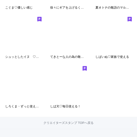
こぐま♡優しい感じ
徐々にギアを上げるくまさん
夏オトナの敬語のマルちゃんたち
シュッとしたイヌ ♡犬の日2025♡
てきとーな人の為の敬語スタンプ
しばいぬ♡家族で使える
しろくま・ずっと使える夏
しば犬♡毎日使える！
クリエイターズスタンプ TOPへ戻る