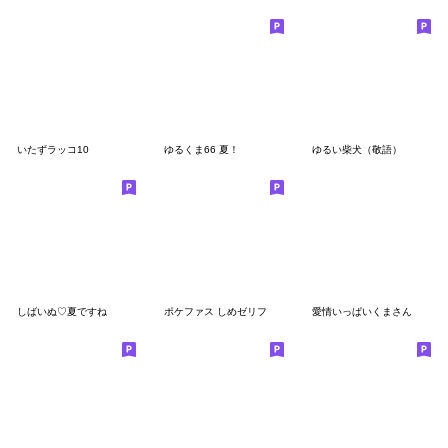
いたずラッコ10
ゆるくま66 夏！
ゆるい柴犬（敬語）
しばいぬ♡夏ですね
ポケファス しめゼリフ
愛情いっぱいくまさん