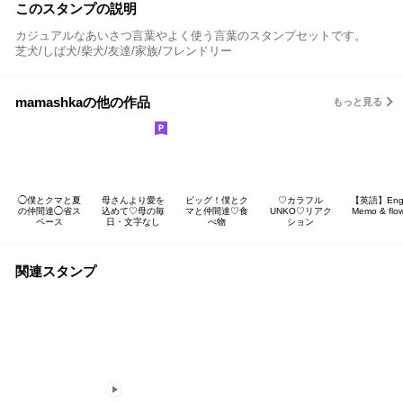
このスタンプの説明
カジュアルなあいさつ言葉やよく使う言葉のスタンプセットです。
芝犬/しば犬/柴犬/友達/家族/フレンドリー
mamashkaの他の作品
もっと見る
◯僕とクマと夏
母さんより愛を
ビッグ！僕とク
♡カラフル
【英語】Engl
の仲間達◯省ス
込めて♡母の毎
マと仲間達♡食
UNKO♡リアク
Memo & flow
ペース
日・文字なし
べ物
ション
関連スタンプ