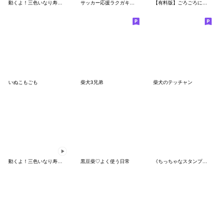
動くよ！三色いなり寿司さんスタンプ2
サッカー応援ラクガキ柴犬
【有料版】ごろごろにゃんすけ コラボ 7
いぬこもごも
柴犬3兄弟
柴犬のテッチャン
動くよ！三色いなり寿司さんスタンプ
黒豆柴♡よく使う日常
《ちっちゃなスタンプ♡１》ハナチャンと猫