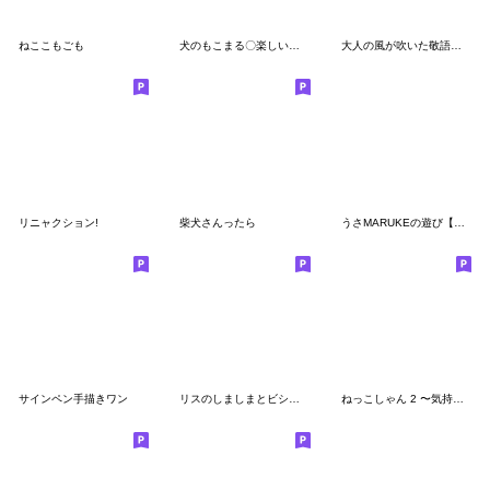
ねここもごも
犬のもこまる〇楽しい夏休み【省スペース】
大人の風が吹いた敬語のマルちゃんたち6
リニャクション!
柴犬さんったら
うさMARUKEの遊び【連絡】
サインペン手描きワン
リスのしましまとビションたち
ねっこしゃん 2 〜気持ち伝える