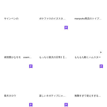
サインペンの
ポケファスのイヌスタンプ 01
manpuku商店のトイプ―あいづちスタンプ
表情豊かなモモ usamusiのスタンプ31
もっちり柴犬の日常2【感情】
もちもち動くハムスター
柴犬タロウ
楽しいネガティブにゃんこ4
無難すぎて使えすぎる黒柴の毎日スタンプ