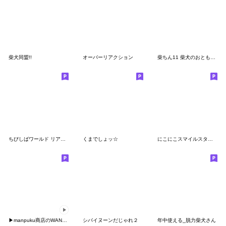
柴犬同盟!!
オーバーリアクション
柴ちん11 柴犬のおともだち
ちびしばワールド リアクション編２
くまでしょッ☆
にこにこスマイルスタンプ
▶manpuku商店のWAN☆WANスタンプ
シバイヌーンだじゃれ２
年中使える_脱力柴犬さん