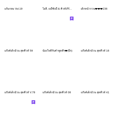
แก้มกลม Vol.19
โอลี่, เบบี้ชับบี้ & คิวท์เกิร์ล ชุดชมพู
เด็กหน้ากวน❤️❤️❤️236
แก๊งค์เด็กอ้วน สุดคิ้วท์ 59
น้องใจดีกับคำพูดดีๆ❤️(บิ๊ก)
แก๊งค์เด็กอ้วน สุดคิ้วท์ 16
แก๊งค์เด็กอ้วน สุดคิ้วท์ V.78
แก๊งค์เด็กอ้วน สุดคิ้วท์ 08
แก๊งค์เด็กอ้วน สุดคิ้วท์ 41