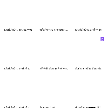
แก๊งค์เด็กอ้วน ทำงาน V.01
เมโลดี้น่ารักส่งความรักความห่วงใย❤️Big
แก๊งค์เด็กอ้วน สุดคิ้วท์ 56
แก๊งค์เด็กอ้วน สุดคิ้วท์ 23
แก๊งค์เด็กอ้วน สุดคิ้วท์ V.89
อัยย่า: สาวน้อย อ้อนแฟน
แก๊งค์เด็กอ้วน สุดคิ้วท์ V.101
ยัยลูกหมู ปากจู๋
เด็กหน้ากวน❤️❤️❤️ 212