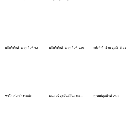
แก๊งค์เด็กอ้วน สุดคิ้วท์ 62
แก๊งค์เด็กอ้วน สุดคิ้วท์ V.98
แก๊งค์เด็กอ้วน สุดคิ้วท์ 21
ชาโคลปัง ทำงานค่ะ
เอแคลร์ สุขสันต์วันสงกรานต์
คุณแม่สุดคิ้วท์ V.01