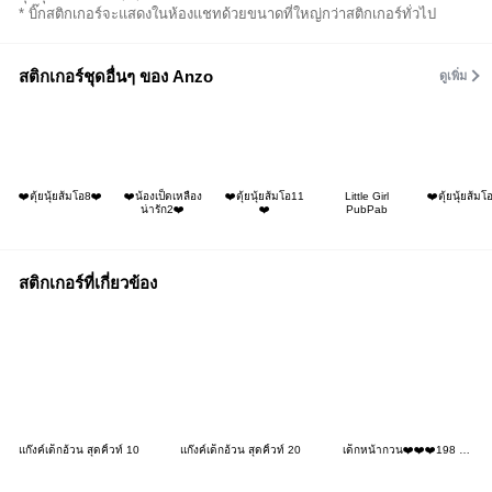
* บิ๊กสติกเกอร์จะแสดงในห้องแชทด้วยขนาดที่ใหญ่กว่าสติกเกอร์ทั่วไป
สติกเกอร์ชุดอื่นๆ ของ Anzo
ดูเพิ่ม
❤️ตุ้ยนุ้ยส้มโอ8❤️
❤️น้องเป็ดเหลือง
❤️ตุ้ยนุ้ยส้มโอ11
Little Girl
❤️ตุ้ยนุ้ยส้ม
น่ารัก2❤️
❤️
PubPab
สติกเกอร์ที่เกี่ยวข้อง
แก๊งค์เด็กอ้วน สุดคิ้วท์ 10
แก๊งค์เด็กอ้วน สุดคิ้วท์ 20
เด็กหน้ากวน❤️❤️❤️198 No Text