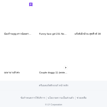
น้องก้านบุญ:สาวน้อยสายบุญ(บิ๊ก)
Funny face girl 231 NoText
แก๊งค์เด็กอ้วน สุดคิ้วท์ 38
เมษามาแล้วค่ะ
Couple doggy 11 (retriever)
ครีเอเตอร์สติกเกอร์ หน้าหลัก
|
|
ข้อกำหนดการใช้บริการ
นโยบายความเป็นส่วนตัว
ช่วยเหลือ
©
LY Corporation