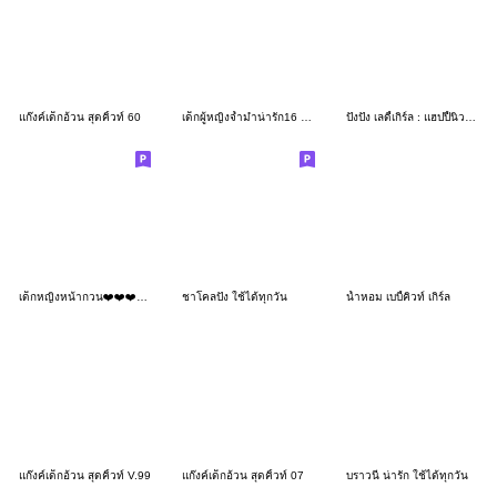
แก๊งค์เด็กอ้วน สุดคิ้วท์ 60
เด็กผู้หญิงจ้ำม่ำน่ารัก16 ให้กำลังใจ
ปังปัง เลดี้เกิร์ล : แฮปปี้นิวเยียร์
เด็กหญิงหน้ากวน❤️❤️❤️189 No Text
ชาโคลปัง ใช้ได้ทุกวัน
น้ำหอม เบบี้คิวท์ เกิร์ล
แก๊งค์เด็กอ้วน สุดคิ้วท์ V.99
แก๊งค์เด็กอ้วน สุดคิ้วท์ 07
บราวนี่ น่ารัก ใช้ได้ทุกวัน