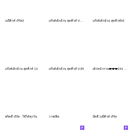
เบบี้คิวท์ เกิร์ล2
แก๊งค์เด็กอ้วน สุดคิ้วท์ V.106
แก๊งค์เด็กอ้วน สุดคิ้วท์04
แก๊งค์เด็กอ้วน สุดคิ้วท์ 13
แก๊งค์เด็กอ้วน สุดคิ้วท์ V.95
เด็กหน้ากวน❤️❤️❤️241 BIG
พริตตี้ เกิร์ล : ใช้ได้ทุกวัน
วาฟเฟิล.
บั๊ดดี้ เบบี้คิวท์ เกิร์ล