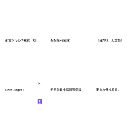
那隻水母心情複雜（粉）
黏黏屋-宅在家
《台灣味｜厭世貓》
Encourager 8
明明就是小湯圓可愛微嗆(粉)
那隻水母找爸爸2