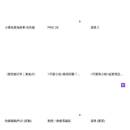
小廢魚要做家事-洗衣服
FRIC 26
逼噗 2
《厭世貓日常｜漸進式》
<可愛小花>萬用回覆♡♡♡～
<可愛萌小桃>超實用語貼♡♡♡～
快樂鵝鵝們10 (歪鵝)
動態！療癒系鼴鼠
逼噗 (重置)