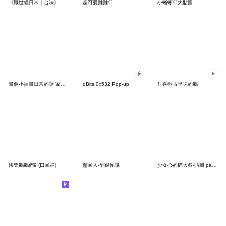
《厭世貓日常｜台味》
超可愛雞雞♡
小蜥蜥♡大貼圖
畫個小插畫日常的話 家人報備
qBits 0x532 Pop-up
只喜歡古早味的鵝
快樂鵝鵝們9 (口頭禪)
憨頭人-早跟你說
少女心的貓大叔-貼圖 part 2