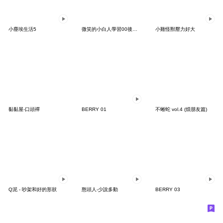
小塵埃生活5
微笑的小白人學習00後心態
小雞怪獸壓力好大
黏黏屋-口頭禪
BERRY 01
不蜥蛇 vol.4 (煩朋友篇)
Q泥 - 吵架和好的形狀
憨頭人-少說多動
BERRY 03