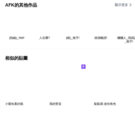
AFK的其他作品
顯示更多
(熱融)_NW!
人在哪?
(瞄)_無字!
就很離譜!
爛爛人_我就
_無字!
相似的貼圖
小廢魚看好戲
我的聖旨
黏黏屋-迷你角色