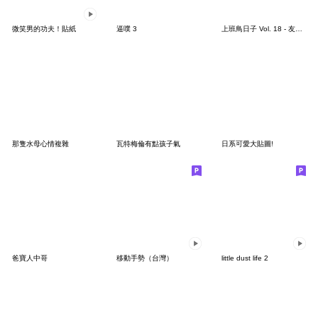
微笑男的功夫！貼紙
逼噗 3
上班鳥日子 Vol. 18 - 友善特輯
那隻水母心情複雜
瓦特梅倫有點孩子氣
日系可愛大貼圖!
爸寶人中哥
移動手勢（台灣）
little dust life 2