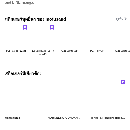
and LINE manga.
สติกเกอร์ชุดอื่นๆ ของ mofusand
ดูเพิ่ม
Panda & Nyan
Let's make curry
Cat sweets!4
Pan_Nyan
Cat sweets
rice!3
สติกเกอร์ที่เกี่ยวข้อง
Usamaru15
NORANEKO GUNDAN Greeting Stickers
Tenko & Ponkichi sticker2-Tenko ver.