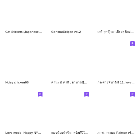
Cat Stickers (Japanese message) Summer 2
GensouEclipse vol.2
เลดี้ ลุคตุ๊กตาเฟียสๆ บิ๊กสติกเกอร์
Noisy chicken66
คานะ & คากิ : อาหารญี่ปุ่นแห่งความสุข
กระต่ายที่น่ารัก! 11, lovely mongmong
Love mode -Happy NYANKO
แมวน้อยน่ารัก : สวัสดีปีใหม่
ภาพวาดของ Paimon เซ็ตที่ 39