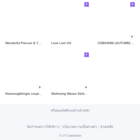
Wonderful Precure & You and Idol Precure
Love Live! AS
COBIHAMU (AUTUMN) Move part1
Kkamung&Angto couple9(Angto ver.)
Wuthering Waves Sticker Set Vol.11
ครีเอเตอร์สติกเกอร์ หน้าหลัก
|
|
ข้อกำหนดการใช้บริการ
นโยบายความเป็นส่วนตัว
ช่วยเหลือ
©
LY Corporation