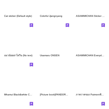
Cat sticker (Default style)
Colorful Jjangnyang
ASAMIMICHAN Sticker to show your love3
แมวน้อยฮาโลวีน (No text)
Usamaru ONSEN
ASAMIMICHAN Everydayconversation Sticker
Mhamui Black&white Cat tuatung (EN)
[Picture book]PANDOROBOU "Bread Thief"
ภาพวาดของ Paimonเซ็ตที่ 48