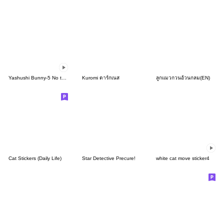
Yashushi Bunny-5 No text
Kuromi ดาร์กเนส
ลูกแมวกวนอ้วนกลม(EN)
Cat Stickers (Daily Life)
Star Detective Precure!
white cat move sticker4