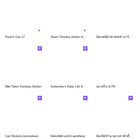
Peach Cat 17
Team Timothy sticker HorseYearSP
น้องเหมียวพาสเทล! น่ารัก (No text)
Miki Takei Fantasy Sticker
Sukeroku's Daily Life 8
แมวสไบ น่ารัก
Cat Stickers (unmotivated) 3
NekoMiA-vol10 wordless
น้องจัดจ้าน แมวเทาตัวตึง (No text)