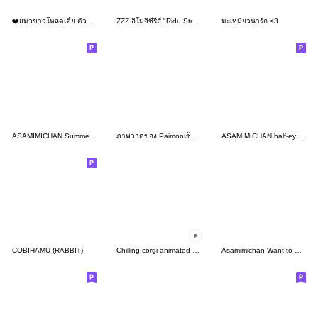
❤️แมวขาวโหลดเตี้ย ตัวตึง❤️ (No text)
ZZZ อิโมจิซีรีส์ "Ridu Stroll" เซ็ตที่ 7
มะเหมียวน่ารัก <3
ASAMIMICHAN Summer stamps for every year
ภาพวาดของ Paimonเซ็ตที่ 51
ASAMIMICHAN half-eye Sticker
COBIHAMU (RABBIT)
Chilling corgi animated stickers
Asamimichan Want to Be Loved stickers