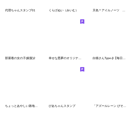
代理ちゃんスタンプ01
くらげぬい（みいむ）
天色＊アイルノーツ オリジナルスタンプ
部屋着の女の子(銀髪)2
幸せな悪夢のオリジナルキャラスタンプ２
白猫さんType-β【毎日使えるスタンプ】２
ちょっとあやしい路地裏猫さん弐
びあちゃんスタンプ
「アズールレーン びそくぜんしんっ！」