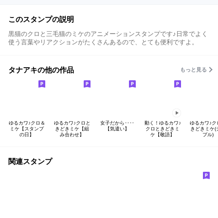
このスタンプの説明
黒猫のクロと三毛猫のミケのアニメーションスタンプです♪日常でよく
使う言葉やリアクションがたくさんあるので、とても便利ですよ。
タナアキの他の作品
もっと見る
ゆるカワ♪クロ＆
ゆるカワ♪クロと
女子だから‥‥
動く！ゆるカワ♪
ゆるカワ♪ク
ミケ【スタンプ
きどきミケ【組
【気遣い】
クロときどきミ
きどきミケ(
の日】
み合わせ】
ケ【敬語】
プル)
関連スタンプ