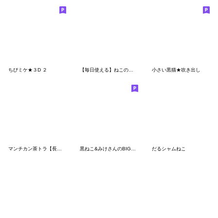
ちびミケ★３D ２
【毎日使える】ねこのきもち②
小さい黒猫★吹き出し
マンチカン茶トラ【長文】
黒ねこ&みけさんのBIGなお便り4
だるシャムねこ