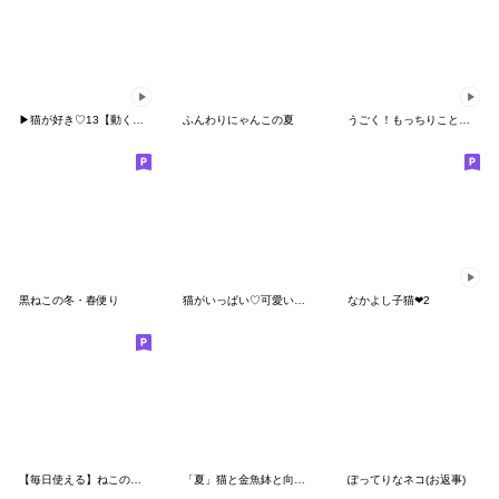
▶︎猫が好き♡13【動く❤️優しさ❤️共感】
ふんわりにゃんこの夏
うごく！もっちりことりたちの夏休み♪
黒ねこの冬・春便り
猫がいっぱい♡可愛いあいさつ
なかよし子猫❤2
【毎日使える】ねこのきもち
「夏」猫と金魚鉢と向日葵♪
ぽってりなネコ(お返事)