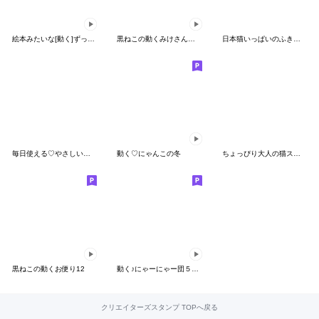
絵本みたいな[動く]ずっと使えるちびねこ
黒ねこの動くみけさん便り・5
日本猫いっぱいのふきだし
毎日使える♡やさしいネコの日常スタンプ
動く♡にゃんこの冬
ちょっぴり大人の猫スタンプ
黒ねこの動くお便り12
動く♪にゃーにゃー団５【夏】
クリエイターズスタンプ TOPへ戻る