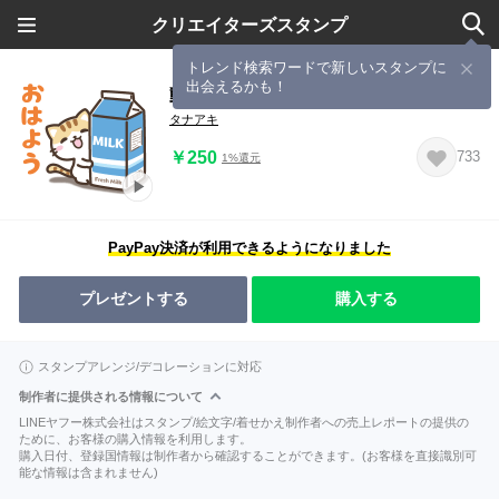
クリエイターズスタンプ
トレンド検索ワードで新しいスタンプに
出会えるかも！
動く！クロときどきミケ【日常】
タナアキ
￥250
733
1%還元
PayPay決済が利用できるようになりました
プレゼントする
購入する
スタンプアレンジ/デコレーションに対応
制作者に提供される情報について
LINEヤフー株式会社はスタンプ/絵文字/着せかえ制作者への売上レポートの提供の
ために、お客様の購入情報を利用します。
購入日付、登録国情報は制作者から確認することができます。(お客様を直接識別可
能な情報は含まれません)