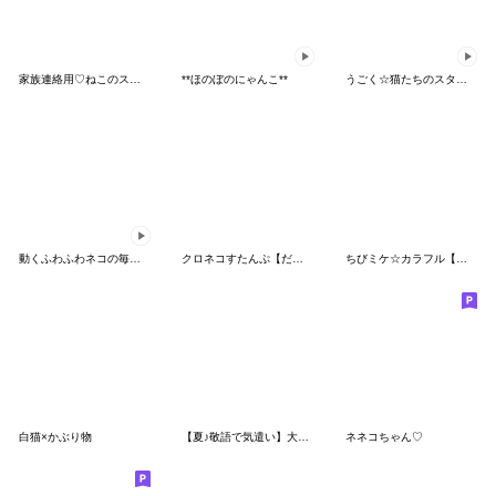
家族連絡用♡ねこのスタンプ
**ほのぼのにゃんこ**
うごく☆猫たちのスタンプ(夏)
動くふわふわネコの毎日スタンプ
クロネコすたんぷ【だじゃれ付】
ちびミケ☆カラフル【ぷっくり】
白猫×かぶり物
【夏♪敬語で気遣い】大人可愛い女の子
ネネコちゃん♡