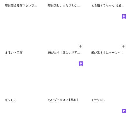
毎日使える猫スタンプ♡シンプル
毎日楽しい☆ちびミケ★３D
とら猫トラちゃん 可愛い毎日
まるいトラ猫
飛び出す！激しいリアクションにゃんこ
飛び出す！にゃーにゃー団４
キジしろ
ちびブチ☆３D【基本】
トラシロ２