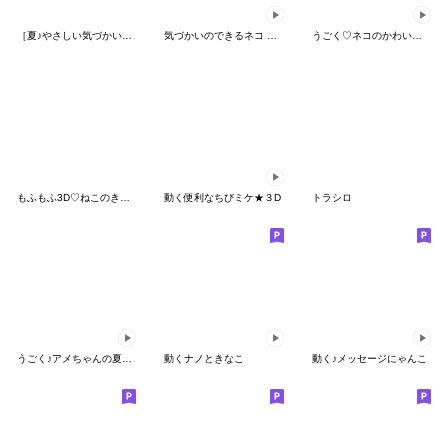
［夏♪やさしい気づかい］ふんわり♡うさぎ
気づかいのできるネコ 夏スイーツver.
うごく♡ネコのかわいい夏スタンプ
もふもふ3D♡ねこのきもち
動く便利なちびミケ★３D
トラシロ
うごく♪アメちゃんの夏の挨拶
動くナノときなこ
動く♪メッセージにゃんこ