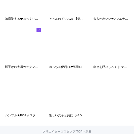
毎日使える❤️ぷっくりかわいいスタンプ
アヒルのドリス28 【気遣いスタンプ多め】
大人かわいい♥️シマエナガmix
派手かわ太眉ガックンの日常スタンプ
めっちゃ便利14❤気遣い
幸せを呼ぶしろくま テディ
シンプル★POP☆スタンプ★６
優しい女子と共に【+3D恐竜の初夏】
クリエイターズスタンプ TOPへ戻る