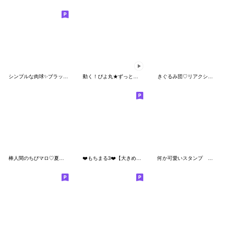
シンプルな肉球✨ブラックパール✨
動く！ぴよ丸★ずっと使える楽しい会話★
きぐるみ団♡リアクションで伝える気持ち
棒人間のちびマロ♡夏の立体メモ
❤️もちまる3❤️【大きめシンプル】
何か可愛いスタンプ 梅雨じゃん？