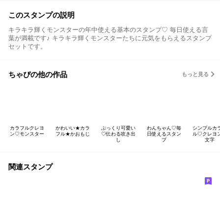
このスタンプの説明
キラキラ輝くモンスターの年中使える基本のスタンプ♡ 毎日使える言
葉が満載です♪ キラキラ輝くモンスターたちに元気をもらえるスタンプ
セットです。
ちゃぴの他の作品
もっと見る
カラフルクレヨ
かわいい★カラ
ぷっくり可愛い
わんちゃん♡毎
シンプルカ
ン♡モンスター
フル★かおもじ
♡伝わる吹き出
日使えるスタン
ル♡クレヨ
し
プ
文字
関連スタンプ