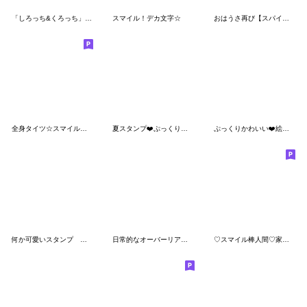
「しろっち&くろっち」2 超でか文字。
スマイル！デカ文字☆
おはうさ再び【スパイの春】
全身タイツ☆スマイルマン☆
夏スタンプ❤️ぷっくりかわいい
ぷっくりかわいい❤️絵文字風
何か可愛いスタンプ え？四葉じゃん？
日常的なオーバーリアクション！棒人間
♡スマイル棒人間♡家族で使える♪