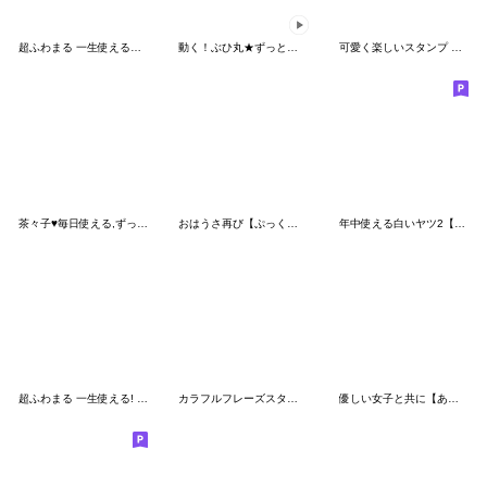
超ふわまる 一生使える夏!スタンプ
動く！ぶひ丸★ずっと使える楽しい会話ブヒ
可愛く楽しいスタンプ 【大きい文字２】
茶々子♥毎日使える,ずっと使える敬語だよ
おはうさ再び【ぷっくりシール風】
年中使える白いヤツ2【日常】
超ふわまる 一生使える! 気持ち伝えよう
カラフルフレーズスタンプ
優しい女子と共に【あると助かるスタンプ】