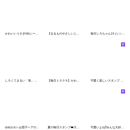
かわいいうさぎ49(シール風)
【るるものやさしいじかん♡】 毎日編 ④
毎日しろちゃん15 (シンプル☆でか文字)
しろくてまるい「喜」のやつ 2
【毎日１００％】かわいい面白い♡ 挨拶編
可愛く楽しいスタンプ 【よく使う言葉２】
ゆめかわ✨お団子ヘアの女の子♡
夏の毎日スタンプ❤️大人可愛い
可愛いよね⁈みんな大好きエヘヘ♪