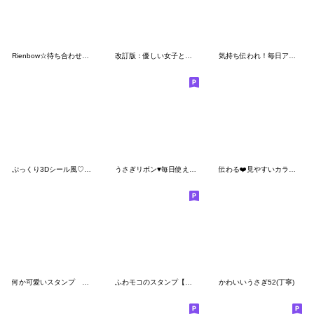
Rienbow☆待ち合わせ＆お出かけスタンプ
改訂版：優しい女子と共に【夏】
気持ち伝われ！毎日アヒルのドリス3D
ぷっくり3Dシール風♡動物の毎日スタンプ
うさぎリボン♥毎日使えるカラフルポップ
伝わる❤️見やすいカラフルスタンプ
何か可愛いスタンプ 貼り絵風じゃん
ふわモコのスタンプ【１】
かわいいうさぎ52(丁寧)