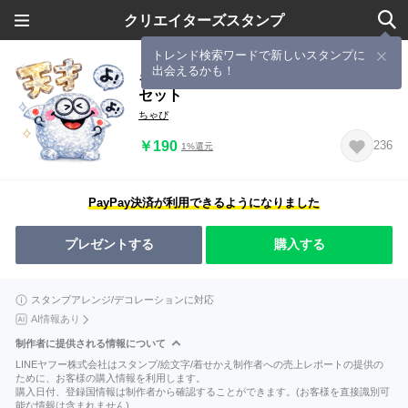
クリエイターズスタンプ
トレンド検索ワードで新しいスタンプに
出会えるかも！
キラキラ輝くモンスター♡毎日使える
セット
ちゃぴ
￥190
236
1%還元
PayPay決済が利用できるようになりました
プレゼントする
購入する
スタンプアレンジ/デコレーションに対応
AI情報あり
制作者に提供される情報について
LINEヤフー株式会社はスタンプ/絵文字/着せかえ制作者への売上レポートの提供の
ために、お客様の購入情報を利用します。
購入日付、登録国情報は制作者から確認することができます。(お客様を直接識別可
能な情報は含まれません)