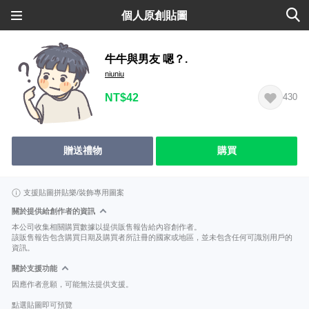
個人原創貼圖
牛牛與男友 嗯？.
niuniu
NT$42
430
贈送禮物
購買
支援貼圖拼貼樂/裝飾專用圖案
關於提供給創作者的資訊
本公司收集相關購買數據以提供販售報告給內容創作者。
該販售報告包含購買日期及購買者所註冊的國家或地區，並未包含任何可識別用戶的
資訊。
關於支援功能
因應作者意願，可能無法提供支援。
點選貼圖即可預覽