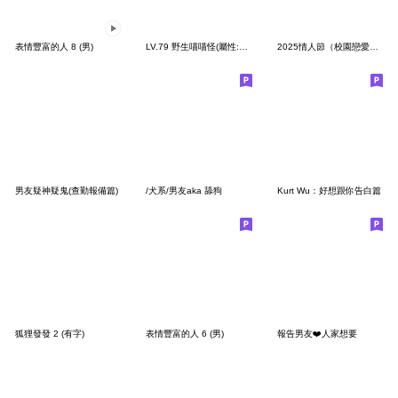
表情豐富的人 8 (男)
LV.79 野生喵喵怪(屬性:兔兔)
2025情人節（校園戀愛篇）男生版
男友疑神疑鬼(查勤報備篇)
/犬系/男友aka 舔狗
Kurt Wu：好想跟你告白篇
狐狸發發 2 (有字)
表情豐富的人 6 (男)
報告男友❤️人家想要