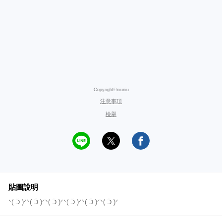
Copyright©niuniu
注意事項
檢舉
貼圖說明
ᐠ( ᑒ )ᐟᐠ( ᑒ )ᐟᐠ( ᑒ )ᐟᐠ( ᑒ )ᐟᐠ( ᑒ )ᐟᐠ( ᑒ )ᐟ