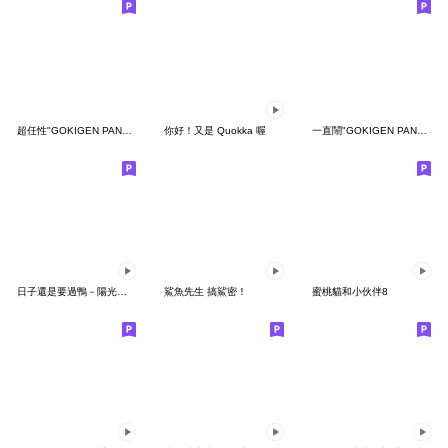
超任性"GOKIGEN PANDA" 台灣版
你好！又是 Quokka 喔
一直鬧"GOKIGEN PANDA" 台灣版
日子還是要過鴨－陽光開朗每一天鴨
鯊魚先生 搞鯊密！
蜜桃貓和小伙伴8