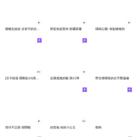
變種吉娃娃 沒有字的吉娃娃
胖鯊魚鯊西米-胚囉胚囉
喵嗚公園−有點嗆嗆的
[豆卡頻道-聲動貼10(茶寶丸日常篇)
反應過激的貓 第21彈
野生喵喵怪的左手壓扁扁
塔仔不正經 胡鬧啪
好想兔-你的小公主
勒狗