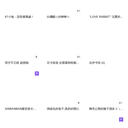
87小兔：諧音梗萬歲 !
白爛貓☆好棒棒☆
"LOVE RABBIT" 沈重的愛 台灣版
塔仔不正經 超煩啪
豆卡頻道-全螢幕狗狗都沒你上班累
吉伊卡哇 (2)
SHIBANBAN微笑柴犬-廢柴寶寶日常
情緒化的兔子-真的好開心
胸毛公寓的猴子朋友 2（有聲動態）