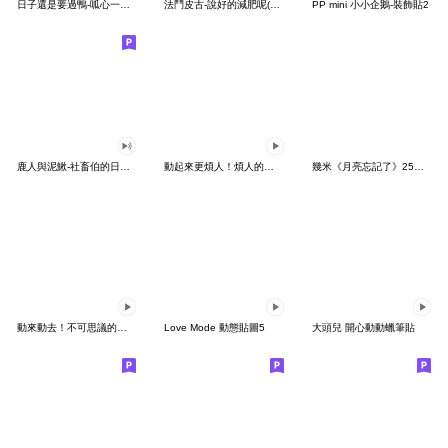
日子還是要過鴨-呱心一下鴨
法鬥皮古-說好的減肥呢(第15彈)
PP mini 小小企鵝-裝飾貼2
鹿人與泥鰍-社畜伯的日常有聲貼圖
動起來更煩人！煩人的貓咪3
幾米《月亮忘記了》25周年 x 晴天P莉
動來動去！不可思議的寶可夢貼圖
Love Mode 動態貼圖5
大頭兒 開心動動蠟筆貼