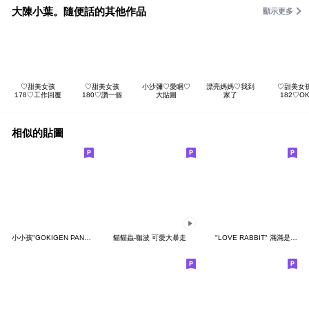
大陳小葉。隨便話的其他作品
顯示更多
♡甜美女孩
♡甜美女孩
小沙彌♡愛睏♡
漂亮媽媽♡我到
♡甜美女
178♡工作回覆
180♡讚一個
大貼圖
家了
182♡O
相似的貼圖
小小孩"GOKIGEN PANDA" 台灣版
貓貓蟲-咖波 可愛大暴走
"LOVE RABBIT" 滿滿是愛 台灣版