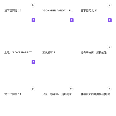
雙下巴阿北 19
"GOKIGEN PANDA" - Feeling / global
雙下巴阿北 27
上吧！"LOVE RABBIT" 台灣版
鯊魚貓咪 2
怪奇事物所：所長的過度繁殖
雙下巴阿北 14
只是一顆麻糬-一起動起來
伸縮自如的雞與鴨 超好笑