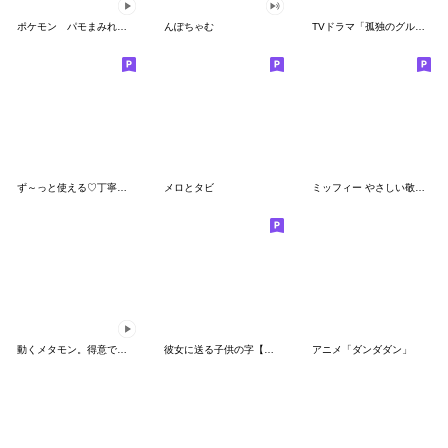
ポケモン パモまみれスタンプ
んぽちゃむ
TVドラマ「孤独のグルメ」
ず～っと使える♡丁寧な敬語お辞儀スタンプ
メロとタビ
ミッフィー やさしい敬語スタンプ
動くメタモン。得意でも苦手でもへんしん！
彼女に送る子供の字【カップル・彼氏】
アニメ「ダンダダン」