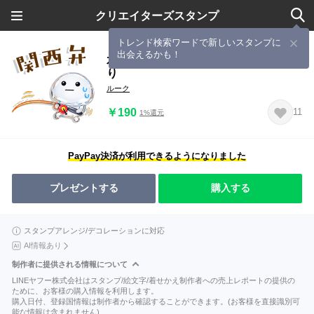
クリエイターズスタンプ
トレンド検索ワードで新しいスタンプに
出会えるかも！
水だいふくまる関西弁✨キラキラ♬釣
り
ルーク
￥190
11
1%還元
PayPay決済が利用できるようになりました
プレゼントする
購入する
スタンプアレンジ/デコレーションに対応
AI情報あり
制作者に提供される情報について
LINEヤフー株式会社はスタンプ/絵文字/着せかえ制作者への売上レポートの提供の
ために、お客様の購入情報を利用します。
購入日付、登録国情報は制作者から確認することができます。(お客様を直接識別可
能な情報は含まれません)