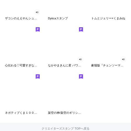
ザコシのええやんシューシュースタンプ
Dyticaスタンプ
トムとジェリー×くまみね
心伝わる♡可愛すぎない大人の長文スタンプ
なかやまきんに君 パワー!!スタンプ
劇場版『チェンソーマン レゼ篇』
ネガティブくま１００％ 憂鬱な一日
架空の神/架空のギリシャ神話
クリエイターズスタンプ TOPへ戻る