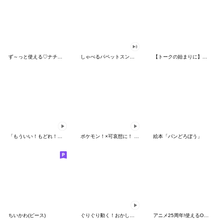
ず～っと使える♡ナチュラルガール
しゃべるパペットスンスン（HAPPY）
【トークの始まりに】ゆるカワ♪スヌーピー
「もういい！もどれ！ピカチュウ！」
ポケモン！×可哀想に！ ムチっとスタンプ
絵本「パンどろぼう」
ちいかわ(ピース)
ぐりぐり動く！おかしなポケモンスタンプ
アニメ25周年!使えるONE PIECEスタンプ