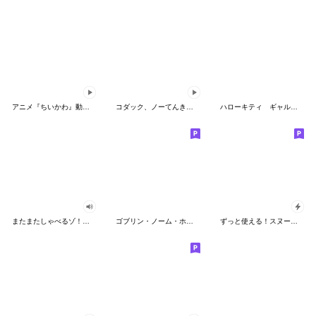
アニメ『ちいかわ』動くLINEスタンプ vol.2
コダック、ノーてんきに悩み中！
ハローキティ ギャルバイブス♡
またまたしゃべるゾ！クレヨンしんちゃん
ゴブリン・ノーム・ホーン
ずっと使える！スヌーピーのグリーティング