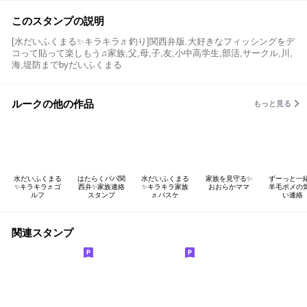
このスタンプの説明
[水だいふくまる✨キラキラ♬釣り]関西弁版.大好きなフィッシングをデ
コって貼って楽しもう♫家族,父,母,子,友,小中高学生,部活,サークル,川,
海,堤防までbyだいふくまる
ルークの他の作品
もっと見る
水だいふくまる
はたらくパパ関
水だいふくまる
家族を見守る✨
ずーっと一
✨キラキラ♬ゴ
西弁✨家族連絡
✨キラキラ家族
おおらかママ
羊毛ポメの
ルフ
スタンプ
♬バスケ
い連絡
関連スタンプ