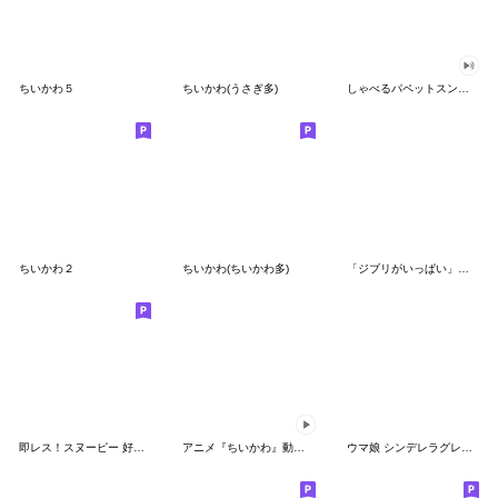
ちいかわ５
ちいかわ(うさぎ多)
しゃべるパペットスンスン（GOOD）
ちいかわ２
ちいかわ(ちいかわ多)
「ジブリがいっぱい」スタンプ
即レス！スヌーピー 好印象な長文スタンプ
アニメ『ちいかわ』動くLINEスタンプ vol.1
ウマ娘 シンデレラグレイ かんたんオグリ