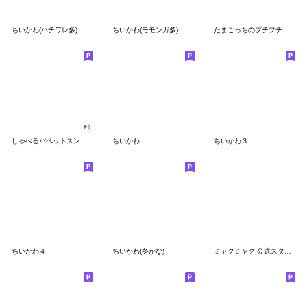
ちいかわ(ハチワレ多)
ちいかわ(モモンガ多)
たまごっちのプチプチおみせっち
しゃべるパペットスンスン
ちいかわ
ちいかわ３
ちいかわ４
ちいかわ(冬かな)
ミャクミャク 公式スタンプ第２弾