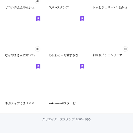
ザコシのええやんシューシュースタンプ
Dyticaスタンプ
トムとジェリー×くまみね
なかやまきんに君 パワー!!スタンプ
心伝わる♡可愛すぎない大人の長文スタンプ
劇場版『チェンソーマン レゼ篇』
ネガティブくま１００％ 憂鬱な一日
sakumaru×スヌーピー
クリエイターズスタンプ TOPへ戻る