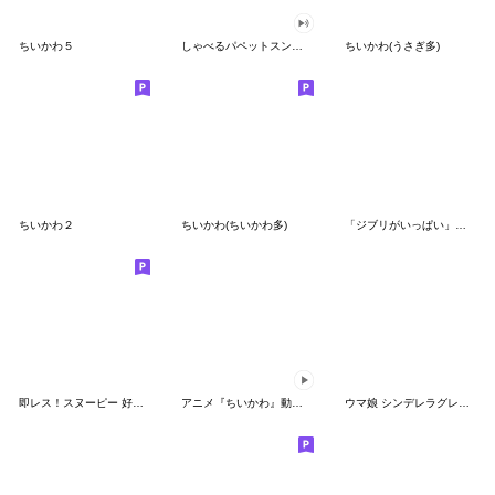
ちいかわ５
しゃべるパペットスンスン（GOOD）
ちいかわ(うさぎ多)
ちいかわ２
ちいかわ(ちいかわ多)
「ジブリがいっぱい」スタンプ
即レス！スヌーピー 好印象な長文スタンプ
アニメ『ちいかわ』動くLINEスタンプ vol.1
ウマ娘 シンデレラグレイ かんたんオグリ