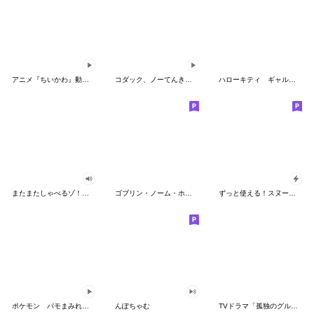
アニメ『ちいかわ』動くLINEスタンプ vol.2
コダック、ノーてんきに悩み中！
ハローキティ ギャルバイブス♡
またまたしゃべるゾ！クレヨンしんちゃん
ゴブリン・ノーム・ホーン
ずっと使える！スヌーピーのグリーティング
ポケモン パモまみれスタンプ
んぽちゃむ
TVドラマ「孤独のグルメ」