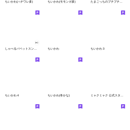
ちいかわ(ハチワレ多)
ちいかわ(モモンガ多)
たまごっちのプチプチおみせっち
しゃべるパペットスンスン
ちいかわ
ちいかわ３
ちいかわ４
ちいかわ(冬かな)
ミャクミャク 公式スタンプ第２弾