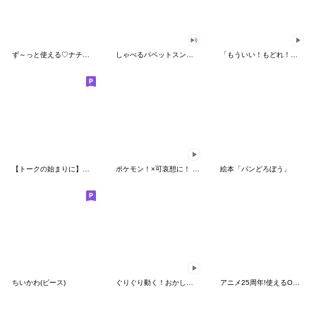
ず～っと使える♡ナチュラルガール
しゃべるパペットスンスン（HAPPY）
「もういい！もどれ！ピカチュウ！」
【トークの始まりに】ゆるカワ♪スヌーピー
ポケモン！×可哀想に！ ムチっとスタンプ
絵本「パンどろぼう」
ちいかわ(ピース)
ぐりぐり動く！おかしなポケモンスタンプ
アニメ25周年!使えるONE PIECEスタンプ