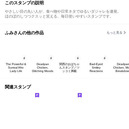
このスタンプの説明
やさしい目の丸い人が、食べ物や日常ネタでゆるいダジャレを連発。
ほのぼのしつつクスッと笑える、毎日使いやすいスタンプです。
ふみさんの他の作品
もっと見る
The Powerful &
Deadpan
関西のおばちゃ
Bad-Eyed
Deadpa
Surreal Afro
Chicken,
んスタンプ／ツ
Smiley
Chicken, M
Lady Life
Glitching Moods
ッコミ満載
Reactions
Breakdow
関連スタンプ