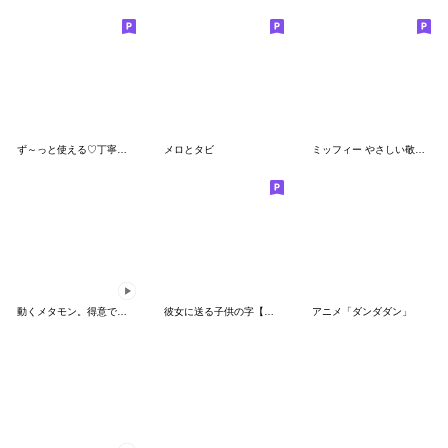
ず～っと使える♡丁寧な敬語お辞儀スタンプ
メロとタビ
ミッフィー やさしい敬語スタンプ
動くメタモン。得意でも苦手でもへんしん！
彼女に送る子供の字【カップル・彼氏】
アニメ「ダンダダン」