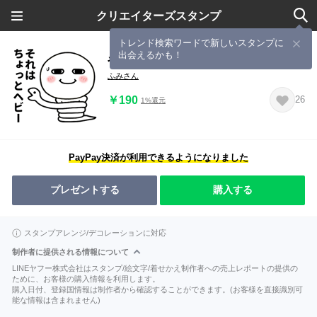
クリエイターズスタンプ
トレンド検索ワードで新しいスタンプに
出会えるかも！
やさしい目の丸い人のダジャレ集
ふみさん
￥190
26
1%還元
PayPay決済が利用できるようになりました
プレゼントする
購入する
スタンプアレンジ/デコレーションに対応
制作者に提供される情報について
LINEヤフー株式会社はスタンプ/絵文字/着せかえ制作者への売上レポートの提供の
ために、お客様の購入情報を利用します。
購入日付、登録国情報は制作者から確認することができます。(お客様を直接識別可
能な情報は含まれません)