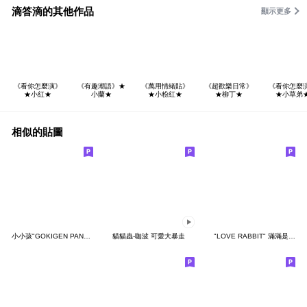
滴答滴的其他作品
顯示更多
《看你怎麼演》
《有趣潮語》★
《萬用情緒貼》
《超歡樂日常》
《看你怎麼
★小紅★
小蘭★
★小粉紅★
★柳丁★
★小草弟
相似的貼圖
小小孩"GOKIGEN PANDA" 台灣版
貓貓蟲-咖波 可愛大暴走
"LOVE RABBIT" 滿滿是愛 台灣版