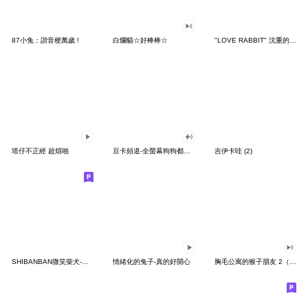
87小兔：諧音梗萬歲 !
白爛貓☆好棒棒☆
"LOVE RABBIT" 沈重的愛 台灣版
塔仔不正經 超煩啪
豆卡頻道-全螢幕狗狗都沒你上班累
吉伊卡哇 (2)
SHIBANBAN微笑柴犬-廢柴寶寶日常
情緒化的兔子-真的好開心
胸毛公寓的猴子朋友 2（有聲動態）