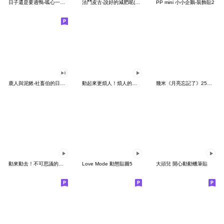
日子還是要過鴨-呱心一下鴨
法鬥皮古-說好的減肥呢(第15彈)
PP mini 小小企鵝-裝飾貼2
鹿人與泥鰍-社畜伯的日常有聲貼圖
動起來更煩人！煩人的貓咪3
幾米《月亮忘記了》25周年 x 晴天P莉
動來動去！不可思議的寶可夢貼圖
Love Mode 動態貼圖5
大頭兒 開心動動蠟筆貼