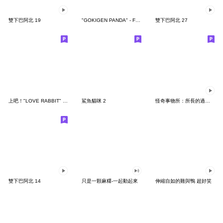
雙下巴阿北 19
"GOKIGEN PANDA" - Feeling / global
雙下巴阿北 27
上吧！"LOVE RABBIT" 台灣版
鯊魚貓咪 2
怪奇事物所：所長的過度繁殖
雙下巴阿北 14
只是一顆麻糬-一起動起來
伸縮自如的雞與鴨 超好笑