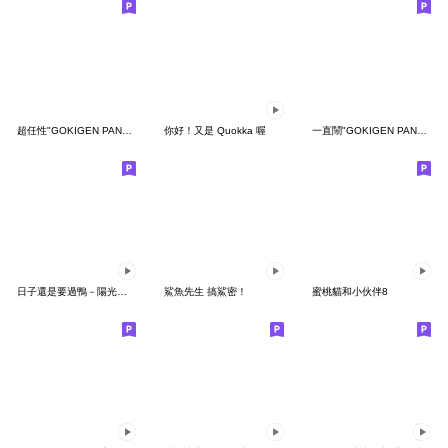
超任性"GOKIGEN PANDA" 台灣版
你好！又是 Quokka 喔
一直鬧"GOKIGEN PANDA" 台灣版
日子還是要過鴨－陽光開朗每一天鴨
鯊魚先生 搞鯊密！
蜜桃貓和小伙伴8