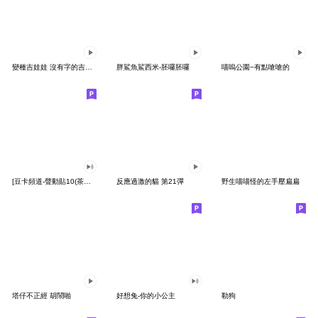
變種吉娃娃 沒有字的吉娃娃
胖鯊魚鯊西米-胚囉胚囉
喵嗚公園−有點嗆嗆的
[豆卡頻道-聲動貼10(茶寶丸日常篇)
反應過激的貓 第21彈
野生喵喵怪的左手壓扁扁
塔仔不正經 胡鬧啪
好想兔-你的小公主
勒狗