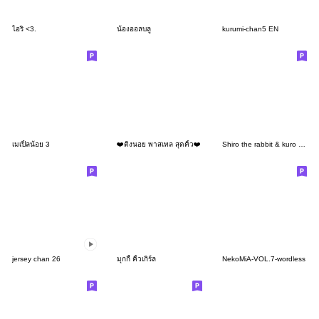
ไอริ <3.
น้องออลบลู
kurumi-chan5 EN
เมเปิ้ลน้อย 3
❤️ติงนอย พาสเทล สุดคิ้ว❤️
Shiro the rabbit & kuro the cat Part26
jersey chan 26
มุกกี้ คิ้วเกิร์ล
NekoMiA-VOL.7-wordless