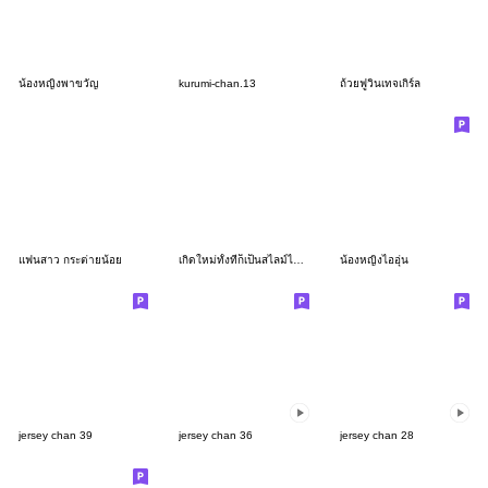
น้องหญิงพาขวัญ
kurumi-chan.13
ถ้วยฟูวินเทจเกิร์ล
แฟนสาว กระต่ายน้อย
เกิดใหม่ทั้งทีก็เป็นสไลม์ไปซะแล้ว
น้องหญิงไออุ่น
jersey chan 39
jersey chan 36
jersey chan 28