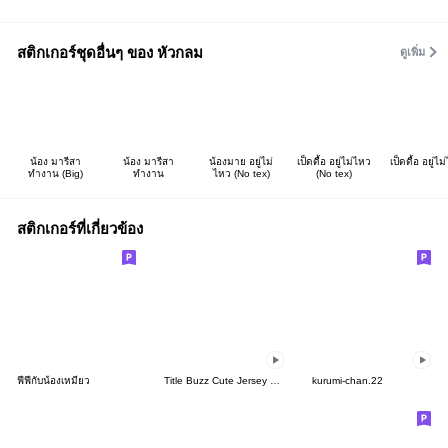
สติกเกอร์ชุดอื่นๆ ของ หัวกลม
ดูเพิ่ม
น้อง มารีสา
น้อง มารีสา
น้องมาย อยู่ไม่
เป็ดดื้อ อยู่ไม่ไหว
เป็ดดื้อ อยู่ไ
ทำงาน (Big)
ทำงาน
ไหว (No tex)
(No tex)
สติกเกอร์ที่เกี่ยวข้อง
ฟีฟี่กับน้องเหมียว
Title Buzz Cute Jersey Chan
kurumi-chan.22