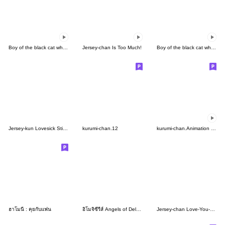
Boy of the black cat which moves7
Jersey-chan Is Too Much!
Boy of the black cat which moves(food)
Jersey-kun Lovesick Stickers
kurumi-chan.12
kurumi-chan.Animation 3 EN
ฮาโมนี่ : คุยกับแฟน
อิโมจิซีรีส์ Angels of Delusion เซ็ตที่4
Jersey-chan Love-You-Lots Stickers