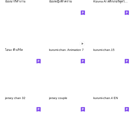
น้องมากิทำงาน
น้องหญิงฟ้าคราม
Kizuna AI สติกเกอร์พูดได้ 3
ไอนะ คิ้วเกิร์ล
kurumi-chan. Animation 7
kurumi-chan.15
jersey chan 32
jersey couple
kurumi-chan.4 EN