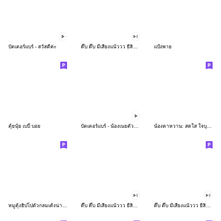
บัตเตอร์แบร์ - สวัสดีค่ะ
ดึ๊บ ดึ๊บ มีเสียงแน้ววว ยี่สิบห้า
แป้งพาย
ตุ้ยนุ้ย เบบี้ บอย
บัตเตอร์แบร์ - น้องเนยตัวตึง พุงเต่ง
น้องตาหวาน: สดใส ใจบุญ (สีพาสเทล)
หมูดุ้งฮิปโปตัวกลมเด้งน่ารัก
ดึ๊บ ดึ๊บ มีเสียงแน้ววว ยี่สิบเจ็ด
ดึ๊บ ดึ๊บ มีเสียงแน้ววว ยี่สิบหก