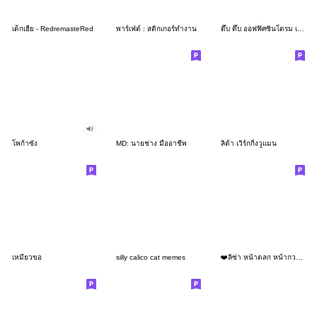
เด็กเฮีย - RedremasteRed
พาร์เฟ่ต์ : สติกเกอร์ทำงาน
ดึ๊บ ดึ๊บ ออฟฟิศซินโดรม เจ็ด
โพก้าซัง
MD: นายช่าง มืออาชีพ
ลิต้า เวิร์กกิ้งวูแมน
เหมียวขอ
silly calico cat memes
❤️ลิซ่า หน้าตลก หน้ากวน!❤️