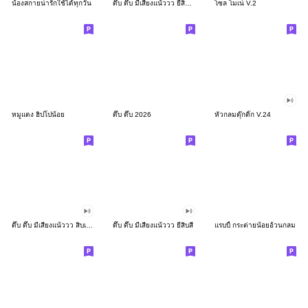
น้องสกายน่ารักใช้ได้ทุกวัน
ดึ๊บ ดึ๊บ มีเสียงแน้ววว ยี่สิบสอง
โซล โมเน่ V.2
หมูแดง ฮิปโปน้อย
ดึ๊บ ดึ๊บ 2026
หัวกลมดุ๊กดิ๊ก V.24
ดึ๊บ ดึ๊บ มีเสียงแน้ววว สิบเก้า
ดึ๊บ ดึ๊บ มีเสียงแน้ววว ยี่สิบสี่
แรบบี้ กระต่ายน้อยอ้วนกลม