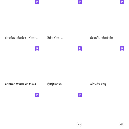
สาวน้อยแก้มป่อง : ทำงาน
ลิต้า ทำงาน
น้องแก้มแก้มน่ารัก
ล่อกแล่ก หัวมน ทำงาน 4
ตุ้ยนุ้ยน่ารัก3
เทียนจ้า สาธุ