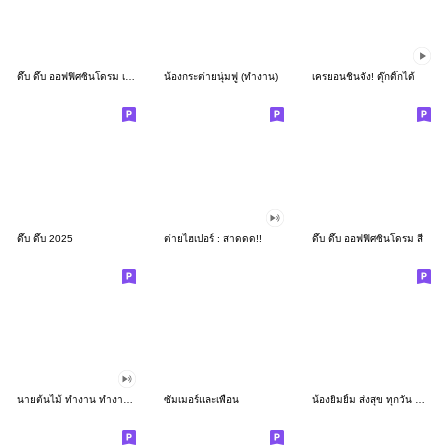
ดึ๊บ ดึ๊บ ออฟฟิศซินโดรม เก้า
น้องกระต่ายนุ่มฟู (ทำงาน)
เครยอนชินจัง! ดุ๊กดิ๊กได้
ดึ๊บ ดึ๊บ 2025
ต่ายไฮเปอร์ : สาดดด!!
ดึ๊บ ดึ๊บ ออฟฟิศซินโดรม สี่
นายต้นไม้ ทำงาน ทำงาน ทำงาน!!!
ซัมเมอร์และเพื่อน
น้องยิมยิ้ม ส่งสุข ทุกวัน CutePastel THA