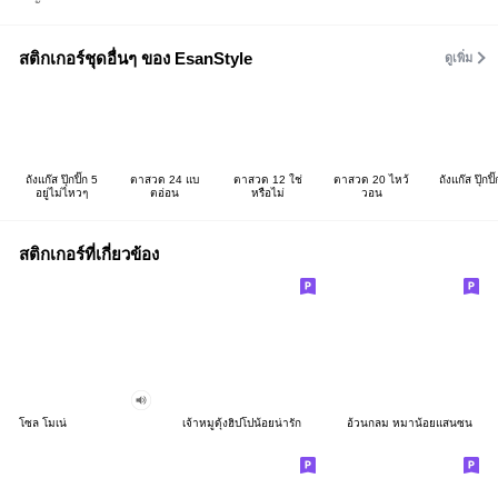
สติกเกอร์ชุดอื่นๆ ของ EsanStyle
ดูเพิ่ม
ถังแก๊ส ปุ๊กปิ๊ก 5
ตาสวด 24 แบ
ตาสวด 12 ใช่
ตาสวด 20 ไหว้
ถังแก๊ส ปุ๊กปิ
อยู่ไม่ไหวๆ
ตอ่อน
หรือไม่
วอน
สติกเกอร์ที่เกี่ยวข้อง
โซล โมเน่
เจ้าหมูดุ้งฮิปโปน้อยน่ารัก
อ้วนกลม หมาน้อยแสนซน