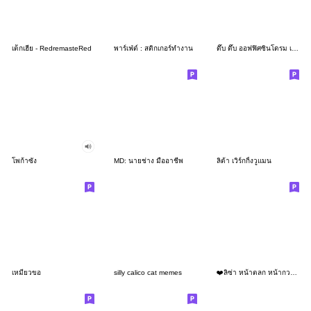
เด็กเฮีย - RedremasteRed
พาร์เฟ่ต์ : สติกเกอร์ทำงาน
ดึ๊บ ดึ๊บ ออฟฟิศซินโดรม เจ็ด
โพก้าซัง
MD: นายช่าง มืออาชีพ
ลิต้า เวิร์กกิ้งวูแมน
เหมียวขอ
silly calico cat memes
❤️ลิซ่า หน้าตลก หน้ากวน!❤️