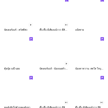
บัตเตอร์แบร์ - สวัสดีค่ะ
ดึ๊บ ดึ๊บ มีเสียงแน้ววว ยี่สิบห้า
แป้งพาย
ตุ้ยนุ้ย เบบี้ บอย
บัตเตอร์แบร์ - น้องเนยตัวตึง พุงเต่ง
น้องตาหวาน: สดใส ใจบุญ (สีพาสเทล)
หมูดุ้งฮิปโปตัวกลมเด้งน่ารัก
ดึ๊บ ดึ๊บ มีเสียงแน้ววว ยี่สิบเจ็ด
ดึ๊บ ดึ๊บ มีเสียงแน้ววว ยี่สิบหก