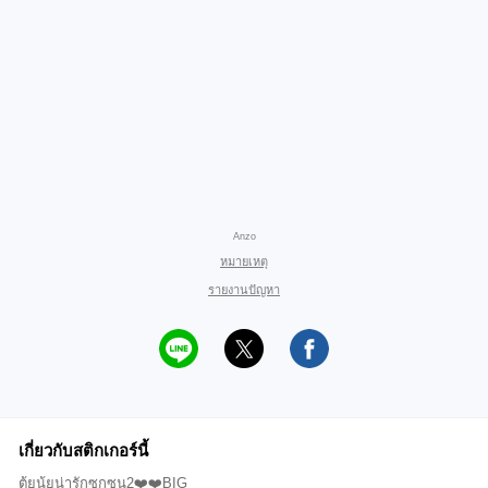
Anzo
หมายเหตุ
รายงานปัญหา
เกี่ยวกับสติกเกอร์นี้
ตุ้ยนุ้ยน่ารักซุกซน2❤️❤️BIG