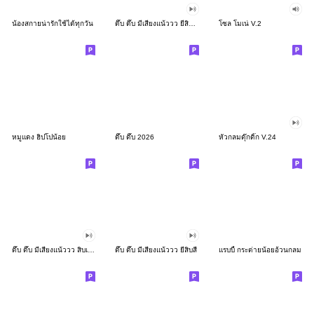
น้องสกายน่ารักใช้ได้ทุกวัน
ดึ๊บ ดึ๊บ มีเสียงแน้ววว ยี่สิบสอง
โซล โมเน่ V.2
หมูแดง ฮิปโปน้อย
ดึ๊บ ดึ๊บ 2026
หัวกลมดุ๊กดิ๊ก V.24
ดึ๊บ ดึ๊บ มีเสียงแน้ววว สิบเก้า
ดึ๊บ ดึ๊บ มีเสียงแน้ววว ยี่สิบสี่
แรบบี้ กระต่ายน้อยอ้วนกลม