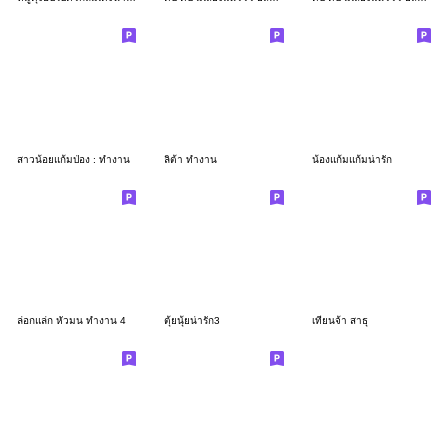
สาวน้อยแก้มป่อง : ทำงาน
ลิต้า ทำงาน
น้องแก้มแก้มน่ารัก
ล่อกแล่ก หัวมน ทำงาน 4
ตุ้ยนุ้ยน่ารัก3
เทียนจ้า สาธุ