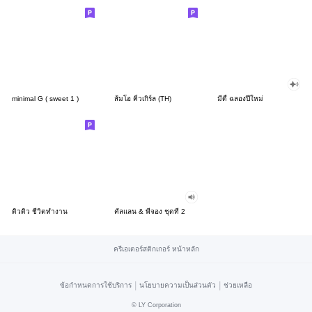
minimal G ( sweet 1 )
ส้มโอ คิ้วเกิร์ล (TH)
มีดี้ ฉลองปีใหม่
ดิวดิว ชีวิตทำงาน
คัลแลน & พี่จอง ชุดที่ 2
ครีเอเตอร์สติกเกอร์ หน้าหลัก
|
|
ข้อกำหนดการใช้บริการ
นโยบายความเป็นส่วนตัว
ช่วยเหลือ
©
LY Corporation