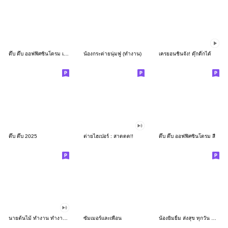
ดึ๊บ ดึ๊บ ออฟฟิศซินโดรม เก้า
น้องกระต่ายนุ่มฟู (ทำงาน)
เครยอนชินจัง! ดุ๊กดิ๊กได้
ดึ๊บ ดึ๊บ 2025
ต่ายไฮเปอร์ : สาดดด!!
ดึ๊บ ดึ๊บ ออฟฟิศซินโดรม สี่
นายต้นไม้ ทำงาน ทำงาน ทำงาน!!!
ซัมเมอร์และเพื่อน
น้องยิมยิ้ม ส่งสุข ทุกวัน CutePastel THA