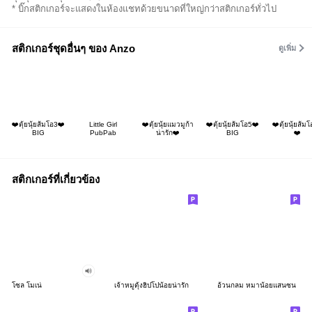
* บิ๊กสติกเกอร์จะแสดงในห้องแชทด้วยขนาดที่ใหญ่กว่าสติกเกอร์ทั่วไป
สติกเกอร์ชุดอื่นๆ ของ Anzo
ดูเพิ่ม
❤️ตุ้ยนุ้ยส้มโอ3❤️
Little Girl
❤️ตุ้ยนุ้ยแมวมูก้า
❤️ตุ้ยนุ้ยส้มโอ5❤️
❤️ตุ้ยนุ้ยส้ม
BIG
PubPab
น่ารัก❤️
BIG
❤️
สติกเกอร์ที่เกี่ยวข้อง
โซล โมเน่
เจ้าหมูดุ้งฮิปโปน้อยน่ารัก
อ้วนกลม หมาน้อยแสนซน