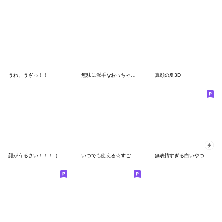
うわ、うざっ！！
無駄に派手なおっちゃん✨の日常
真顔の夏3D
顔がうるさい！！！（ラブ❤）
いつでも使える☆すごく使いやすいスタンプ
無表情すぎる白いやつの日常スタンプ