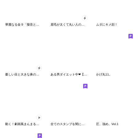
華麗なる金９「擬音とデカ文字」
眉毛が太くて丸い人の日常
ムダにキメ顔！
優しい目と大きな鼻の丸い人ポップアップ
ある男ダイエット中❤︎【毎日1年中使える】
かげ丸11。
動く！劇画風まんまるくん
全てのスタンプを闇に葬り去りし者
圧、強め。Vol.1