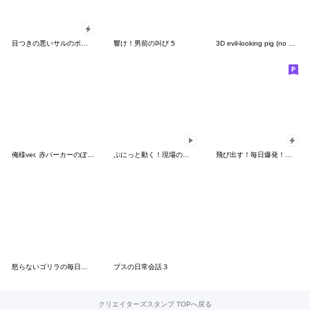
目つきの悪いサルのポップアップ
響け！男前の叫び 5
3D evil-looking pig (no dialogue)
俺様ver. 赤パーカーのぽっちゃりboy③
ぷにっと動く！現場のおやじ君3
飛び出す！毎日爆発！おやじ君
怒らないゴリラの毎日スタンプ
ブスの日常会話３
クリエイターズスタンプ TOPへ戻る