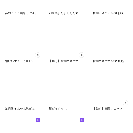
あの・・・陰キャです。
劇画風まんまるくん★超リアクション
奮闘マスクマン20 お友達とプロレス【3D】
飛び出す！トゥルピカおやじ君
【動く】奮闘マスクマン24 踊るプロレス
奮闘マスクマン22 夏色とプロレス【3D】
毎日使えるやる気がある風のゴリラ! Ng.4
顔がうるさい！！！
【動く】奮闘マスクマン23 躍動とプロレス