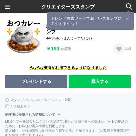
クリエイターズスタンプ
トレンド検索ワードで新しいスタンプに
出会えるかも！
圧男の食べ物/果物/野菜ダジャレスタ
ンプ
4A-Studio（よんえーすたじお）
￥190
360
1%還元
PayPay決済が利用できるようになりました
プレゼントする
購入する
スタンプアレンジ/デコレーションに対応
AI情報あり
制作者に提供される情報について
LINEヤフー株式会社はスタンプ/絵文字/着せかえ制作者への売上レポートの提供の
ために、お客様の購入情報を利用します。
購入日付、登録国情報は制作者から確認することができます。(お客様を直接識別可
能な情報は含まれません)