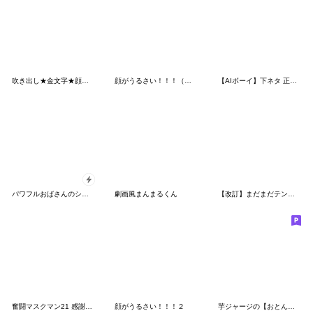
吹き出し★金文字★顔文字 よくつかう。
顔がうるさい！！！（やる気が出ない）
【AIボーイ】下ネタ 正直になろう‼️
パワフルおばさんのシュールな日常
劇画風まんまるくん
【改訂】まだまだテンション高い虎党のトラ
奮闘マスクマン21 感謝と返事とプロレス 3D
顔がうるさい！！！２
芋ジャージの【おとん】♂決め関西弁