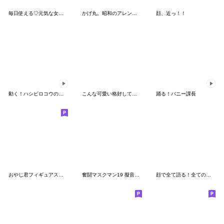
毎日使える♡元気な女の子のひとこと
かげ丸。昭和のアレンジ。
顔、近っ！！
動く！ハシビロコウのクロちゃん2
こんな可愛い格好して俺様ってww 憎めないw
踊る！バニー課長
おやじ君フィギュアスタンプ
奮闘マスクマン19 擬音とプロレス【3D】
顔で全て語る！全ての会話に使える顔面返信