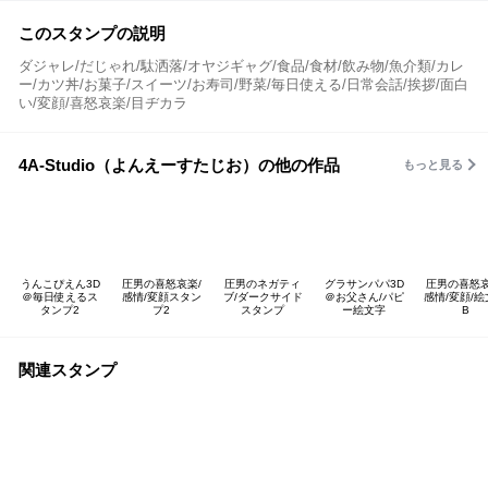
このスタンプの説明
ダジャレ/だじゃれ/駄洒落/オヤジギャグ/食品/食材/飲み物/魚介類/カレ
ー/カツ丼/お菓子/スイーツ/お寿司/野菜/毎日使える/日常会話/挨拶/面白
い/変顔/喜怒哀楽/目ヂカラ
4A-Studio（よんえーすたじお）の他の作品
もっと見る
うんこぴえん3D
圧男の喜怒哀楽/
圧男のネガティ
グラサンパパ3D
圧男の喜怒哀
＠毎日使えるス
感情/変顔スタン
ブ/ダークサイド
＠お父さん/パピ
感情/変顔/
タンプ2
プ2
スタンプ
ー絵文字
B
関連スタンプ