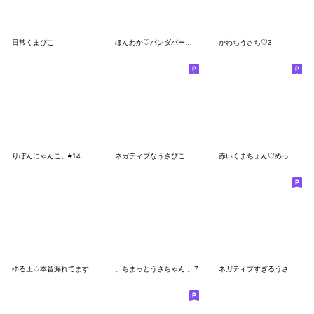
日常くまぴこ
ほんわか♡パンダパーカー
かわちうさち♡3
りぼんにゃんこ。#14
ネガティブなうさぴこ
赤いくまちょん♡めっちゃ可愛い日常会話♡
ゆる圧♡本音漏れてます
。ちまっとうさちゃん 。7
ネガティブすぎるうさ姫が意外と使える