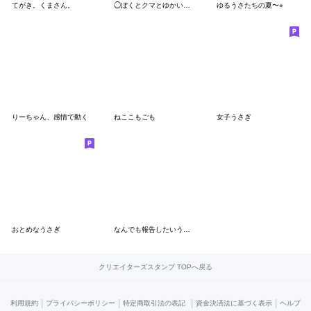
てがき。くまさん。
◯ぼくとクマとゆかいな仲間たち◯夏
ゆるうさたちの夏〜⭐︎
りーちゃん、感情で動く
ねここもごも
女子うさぎ
おとめなうさぎ
なんでも報告したいうさぴこ
クリエイターズスタンプ TOPへ戻る
|
|
|
|
利用規約
プライバシーポリシー
特定商取引法の表記
資金決済法に基づく表示
ヘルプ