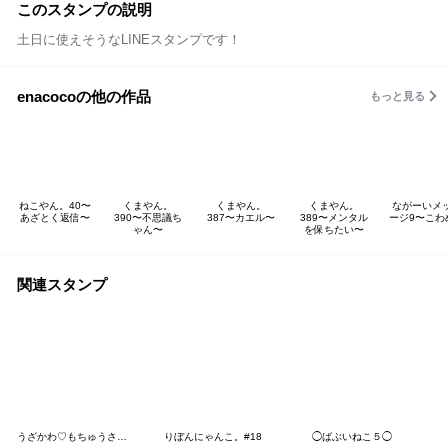
このスタンプの説明
土日に使えそうなLINEスタンプです！
enacocoの他の作品
もっと見る
ねこやん。40〜
くまやん。
くまやん。
くまやん。
ながーいメ
あざとく返信〜
390〜不思議ち
387〜カエル〜
389〜メンタル
ージ9〜こわ
ゃん〜
を保ちたい〜
関連スタンプ
うざかわ♡もちゅうさ【毎日使える編】
りぼんにゃんこ。#18
◯ばぶいねこ５◯