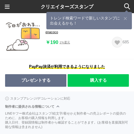
クリエイターズスタンプ
トレンド検索ワードで新しいスタンプに
出会えるかも！
くまやん。383〜土日に使って〜
enacoco
￥190
685
1%還元
PayPay決済が利用できるようになりました
プレゼントする
購入する
スタンプアレンジ/デコレーションに対応
制作者に提供される情報について
LINEヤフー株式会社はスタンプ/絵文字/着せかえ制作者への売上レポートの提供の
ために、お客様の購入情報を利用します。
購入日付、登録国情報は制作者から確認することができます。(お客様を直接識別可
能な情報は含まれません)