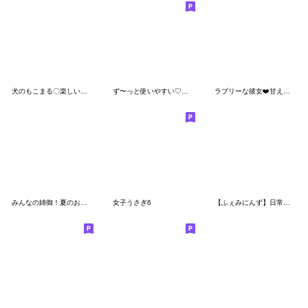
犬のもこまる〇楽しい夏休み【省スペース】
ず〜っと使いやすい♡うさ姫の日常会話♡
ラブリーな彼女❤️甘えん坊のギャル彼女
みんなの姉御！夏のお出かけ3Dスタイル
女子うさぎ6
【ふぇみにんず】日常会話40個