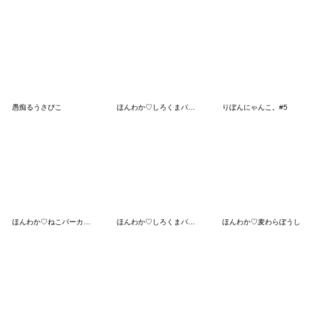
愚痴るうさぴこ
ほんわか♡しろくまパーカー（ネガティブ）
りぼんにゃんこ。#5
ほんわか♡ねこパーカーfeat.こねこ
ほんわか♡しろくまパーカー（リアクション
ほんわか♡麦わらぼうし