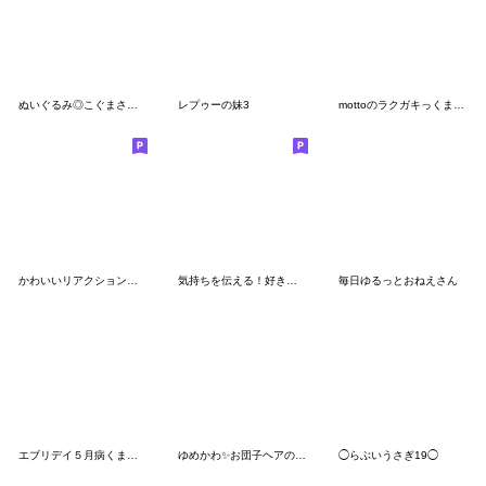
ぬいぐるみ◎こぐまさんスタンプ #3
レプゥーの妹3
mottoのラクガキっくま♡超小さい
かわいいリアクションスタンプ！
気持ちを伝える！好きを伝える！
毎日ゆるっとおねえさん
エブリデイ５月病くまおスタンプ
ゆめかわ✨お団子ヘアの女の子♡
◯らぶいうさぎ19◯