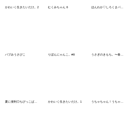
かわいく生きたいだけ。2
むくみちゃん 6
ほんわか♡しろくまパーカー（夏）
バブみうさぴこ
りぼんにゃんこ。#8
うさぎのきもち。〜春とわたし〜
夏に便利◎ちびっこぱんださん #5
かわいく生きたいだけ。1
うちゃちゃん！うちゃたん！