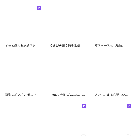
ずっと使える挨拶スタンプ【省スペース】
くまぴ★短く簡単返信
省スペースな【敬語】ニコちゃん◎
気楽にポンポン 省スペビジネス
mottoの消しゴムはんこ♡ゆるカワアニマル
犬のもこまる〇楽しい夏休み【省スペース】