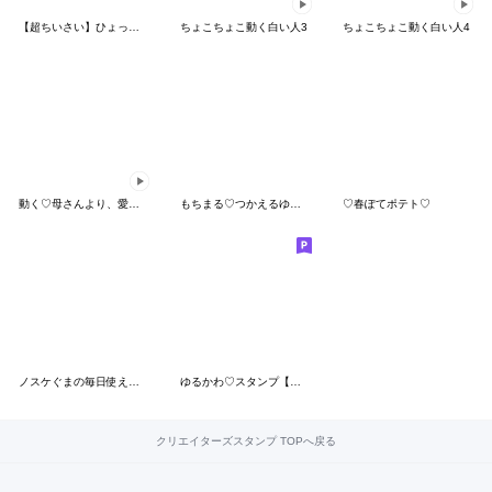
【超ちいさい】ひょっこりさん2
ちょこちょこ動く白い人3
ちょこちょこ動く白い人4
動く♡母さんより、愛を込めて♡
もちまる♡つかえるゆる文字♡体調
♡春ぽてポテト♡
ノスケぐまの毎日使える敬語スタンプ
ゆるかわ♡スタンプ【ザ・夏】
クリエイターズスタンプ TOPへ戻る