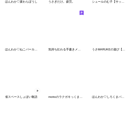
ほんわか♡麦わらぼうし
うさぎだけ。疲労。
シュールのむ子【サッカー応援編】
ほんわか♡ねこパーカーfeat.こねこ
気持ち伝わる手書きメッセージ2
うさMARUKEの遊び【連絡】
省スペースしょぼい敬語
mottoのラクガキっくま♡超小さい
ほんわか♡しろくまパーカー（リアクション