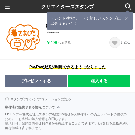
クリエイターズスタンプ
トレンド検索ワードで新しいスタンプに
出会えるかも！
ゆる線画◎カラフルメッセージ #5
hitonatsu
￥190
1,261
1%還元
PayPay決済が利用できるようになりました
プレゼントする
購入する
スタンプアレンジ/デコレーションに対応
制作者に提供される情報について
LINEヤフー株式会社はスタンプ/絵文字/着せかえ制作者への売上レポートの提供の
ために、お客様の購入情報を利用します。
購入日付、登録国情報は制作者から確認することができます。(お客様を直接識別可
能な情報は含まれません)