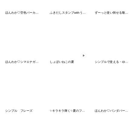
ほんわか♡空色パーカー（ぷるぷる）
ふきだしスタンプwithうさちゃん
ずーっと使い倒せる敬語 ちびっ子編
ほんわか♡シマエナガパーカー（夏）
しょぼいねこの夏
シンプルで使える・ゆるめスマイル
シンプル フレーズ
✨キラキラ輝く✨夏のフルーツ♡マトリョー
ほんわか♡パンダパーカー