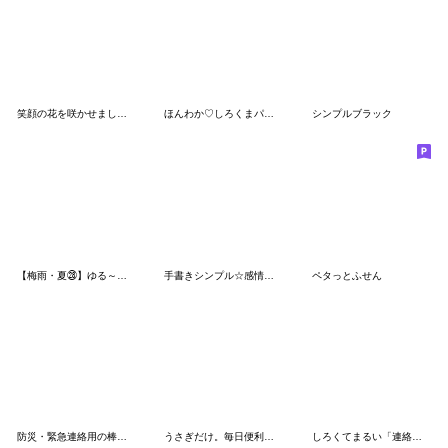
笑顔の花を咲かせましょ〜！【おんなのこ】
ほんわか♡しろくまパーカー（夏）
シンプルブラック
【梅雨・夏㉘】ゆる～いシンプルベア★
手書きシンプル☆感情を伝えるスタンプ
ペタっとふせん
防災・緊急連絡用の棒人間スタンプ
うさぎだけ。毎日便利敬語。
しろくてまるい「連絡」のやつ 2