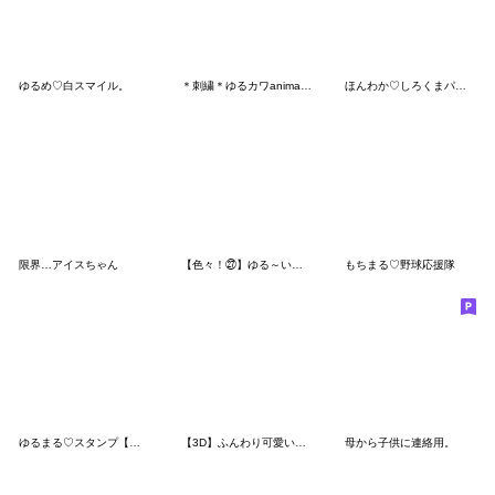
ゆるめ♡白スマイル。
＊刺繍＊ゆるカワanimalのメッセージ
ほんわか♡しろくまパーカー（ネガティブ）
限界…アイスちゃん
【色々！㉗】ゆる～いシンプルベア★
もちまる♡野球応援隊
ゆるまる♡スタンプ【いろんな感情】
【3D】ふんわり可愛い♡くまこの長文
母から子供に連絡用。