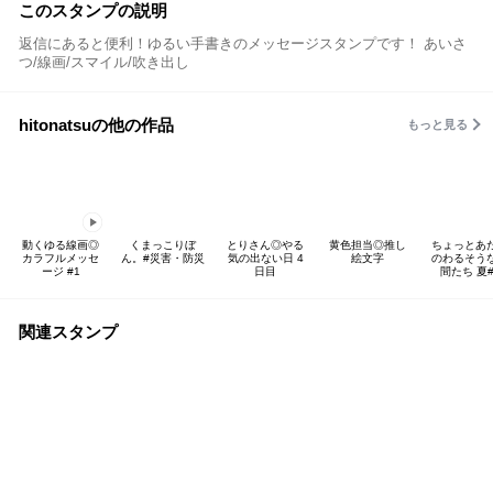
このスタンプの説明
返信にあると便利！ゆるい手書きのメッセージスタンプです！ あいさ
つ/線画/スマイル/吹き出し
hitonatsuの他の作品
もっと見る
動くゆる線画◎
くまっこりぼ
とりさん◎やる
黄色担当◎推し
ちょっとあ
カラフルメッセ
ん。#災害・防災
気の出ない日 4
絵文字
のわるそう
ージ #1
日目
間たち 夏#
関連スタンプ