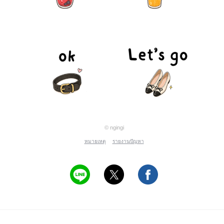
© ngingi
หมายเหตุ
รายงานปัญหา