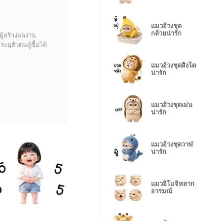
แมวอ้วงชุด
กล้วยน่ารัก
ผู้สร้างผลงาน
บุตัวตนผู้ซื้อได้
แมวอ้วงชุดสิงโต
น่ารัก
แมวอ้วงชุดเม่น
น่ารัก
แมวอ้วงชุดวาฬ
น่ารัก
แมวอิโมจิหลาก
อารมณ์