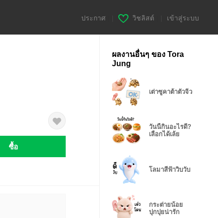
ประกาศ
|
วิชลิสต์
|
เข้าสู่ระบบ
ผลงานอื่นๆ ของ Tora
Jung
เต่าซูคาต้าตัวจิ๋ว
วันนี้กินอะไรดี?
เลือกได้เล้ย
ซื้อ
โลมาสีฟ้าวิบวับ
กระต่ายน้อย
ปุกปุยน่ารัก