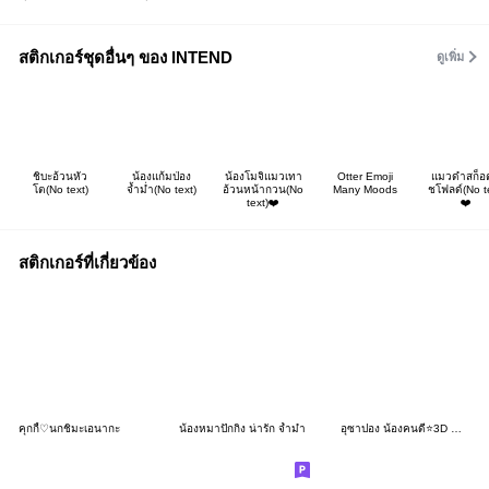
สติกเกอร์ชุดอื่นๆ ของ INTEND
ดูเพิ่ม
ชิบะอ้วนหัว
น้องแก้มป่อง
น้องโมจิแมวเทา
Otter Emoji
แมวดำสก็อ
โต(No text)
จ้ำม่ำ(No text)
อ้วนหน้ากวน(No
Many Moods
ชโฟลด์(No t
text)❤️
❤️
สติกเกอร์ที่เกี่ยวข้อง
คุกกี้♡นกชิมะเอนากะ
น้องหมาปักกิ่ง น่ารัก จ้ำม่ำ
อุซาปอง น้องคนดี⭐️3D กำมะหยี่ 1