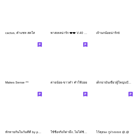
cactus, คำแชท สดใส
พาสเทลน่ารัก ❤️❤️ V.40 ปลาน้อยน่ารัก
เจ้านกน้อยน่ารัก6
Makes Sense ^^
ต่ายน้อย-ขาวดำ คำใช้บ่อย
เด็กน่ามันเขี้ยวผู้ใหญ่แบ๊วๆทักทายสุภาพ
ทักทายกันในวันที่ดี by pa aoy
ใช้ชื่อจริงก็ด่ามึง..ไม่ได้ซิ ^^
ไว้คุยนะ กูง่วงงงงง @.@