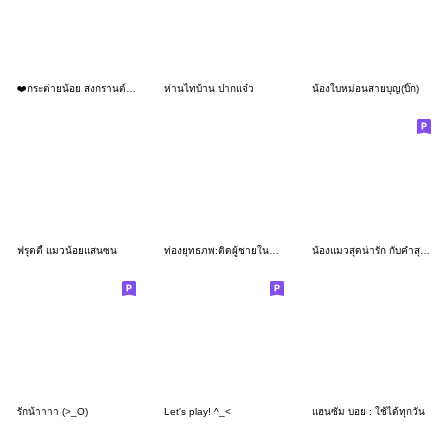
❤️กระต่ายน้อย สงกรานต์❤️(No Text)
ห่านไทบ้าน ปากแจ๋ว
น้องใบหม่อนสายบุญ(บิ๊ก)
ฟรุตตี้ แมวน้อยแสนซน
ท่องยุทธภพ:ติดผู้ชายในซีรีย์(บิ๊ก)
น้องแมวสุดน่ารัก กับคำสุภาพตะมุตะมิ
รักน้าาาา (>_O)
Let's play! ^_<
แฮนซัม บอย : ใช้ได้ทุกวัน