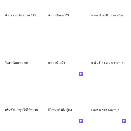
คำแชทน่ารัก สุภาพ ใช้ได้ทุกวัน
เจ้านกน้อยน่า05
คานะ & คากิ : อาหารไทยแห่งความสุข
โบอา เริ่ดมากกกก
นาก แบ๊วแบ๊ว
แ ต่ เ ช้ า เ ล ย น ะ ((+_+))
ครีมพัฟ คำพูดใช้ได้ทุกวัน
กีกี้ หมาตัวตึง กู๊ด3
Have a nice Day ^_<