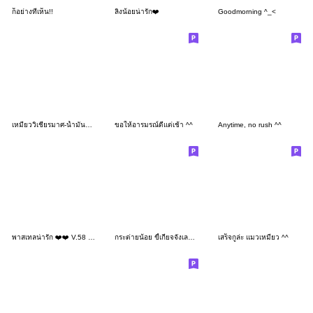
ก็อย่างที่เห็น!!
ลิงน้อยน่ารัก❤️
Goodmorning ^_<
เหมียววิเชียรมาศ-น้ำมันหมด
ขอให้อารมรณ์ดีแต่เช้า ^^
Anytime, no rush ^^
พาสเทลน่ารัก ❤️❤️ V.58 เลิฟ กาแฟ
กระต่ายน้อย ขี้เกียจจังเลย 2_98
เสร็จกูล่ะ แมวเหมียว ^^