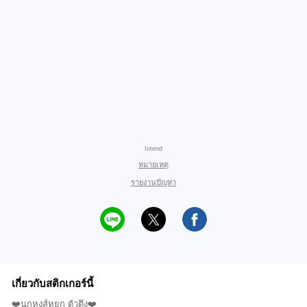
Intend
หมายเหตุ
รายงานปัญหา
เกี่ยวกับสติกเกอร์นี้
❤️นกหงส์หยก ตัวตึง❤️