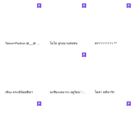
Tainoi+Pednoi @__@ Ron noeh
โมโม่ ลูกแมวแสนซน
หราาาาาาาา ^^
เข้นะ-จระเข้น้อยสีเทา
นกชิมะเอนากะ ฤดูร้อน♡น่ารัก
โคล่า หมีน่ารัก