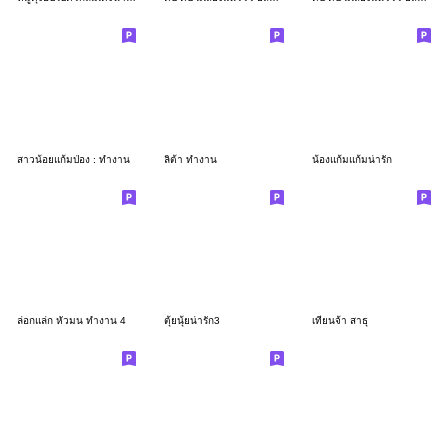
สาวน้อยแก้มป่อง : ทำงาน
ลิต้า ทำงาน
น้องแก้มแก้มน่ารัก
ล่อกแล่ก หัวมน ทำงาน 4
ตุ้ยนุ้ยน่ารัก3
เทียนจ้า สาธุ