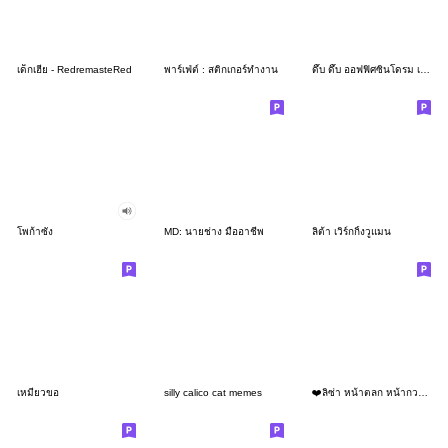
เด็กเฮีย - RedremasteRed
พาร์เฟ่ต์ : สติกเกอร์ทำงาน
ดึ๊บ ดึ๊บ ออฟฟิศซินโดรม เจ็ด
โพก้าซัง
MD: นายช่าง มืออาชีพ
ลิต้า เวิร์กกิ้งวูแมน
เหมียวขอ
silly calico cat memes
❤️ลิซ่า หน้าตลก หน้ากวน!❤️