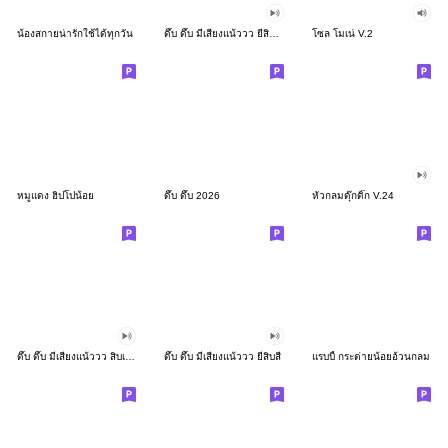
น้องสกายน่ารักใช้ได้ทุกวัน
ดึ๊บ ดึ๊บ มีเสียงแน้ววว ยี่สิบสอง
โซล โมเน่ V.2
หมูแดง ฮิปโปน้อย
ดึ๊บ ดึ๊บ 2026
หัวกลมดุ๊กดิ๊ก V.24
ดึ๊บ ดึ๊บ มีเสียงแน้ววว สิบเก้า
ดึ๊บ ดึ๊บ มีเสียงแน้ววว ยี่สิบสี่
แรบบี้ กระต่ายน้อยอ้วนกลม