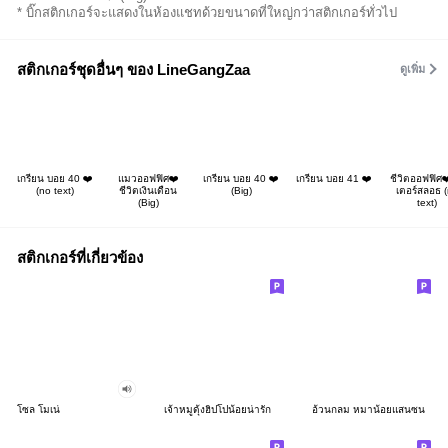
* บิ๊กสติกเกอร์จะแสดงในห้องแชทด้วยขนาดที่ใหญ่กว่าสติกเกอร์ทั่วไป
สติกเกอร์ชุดอื่นๆ ของ LineGangZaa
ดูเพิ่ม
เกรียน บอย 40 ❤️
แมวออฟฟิศ❤️
เกรียน บอย 40 ❤️
เกรียน บอย 41 ❤️
ชีวิตออฟฟิศ❤
(no text)
ชีวิตเงินเดือน
(Big)
เตอร์สลอธ 
(Big)
text)
สติกเกอร์ที่เกี่ยวข้อง
โซล โมเน่
เจ้าหมูดุ้งฮิปโปน้อยน่ารัก
อ้วนกลม หมาน้อยแสนซน