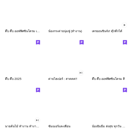
ดึ๊บ ดึ๊บ ออฟฟิศซินโดรม เก้า
น้องกระต่ายนุ่มฟู (ทำงาน)
เครยอนชินจัง! ดุ๊กดิ๊กได้
ดึ๊บ ดึ๊บ 2025
ต่ายไฮเปอร์ : สาดดด!!
ดึ๊บ ดึ๊บ ออฟฟิศซินโดรม สี่
นายต้นไม้ ทำงาน ทำงาน ทำงาน!!!
ซัมเมอร์และเพื่อน
น้องยิมยิ้ม ส่งสุข ทุกวัน CutePastel THA