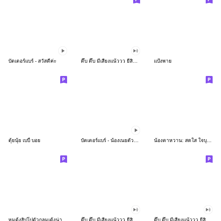
บัตเตอร์แบร์ - สวัสดีค่ะ
ดึ๊บ ดึ๊บ มีเสียงแน้ววว ยี่สิบห้า
แป้งพาย
ตุ้ยนุ้ย เบบี้ บอย
บัตเตอร์แบร์ - น้องเนยตัวตึง พุงเต่ง
น้องตาหวาน: สดใส ใจบุญ (สีพาสเทล)
หมูดุ้งฮิปโปตัวกลมเด้งน่ารัก
ดึ๊บ ดึ๊บ มีเสียงแน้ววว ยี่สิบเจ็ด
ดึ๊บ ดึ๊บ มีเสียงแน้ววว ยี่สิบหก