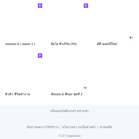
minimal G ( sweet 1 )
ส้มโอ คิ้วเกิร์ล (TH)
มีดี้ ฉลองปีใหม่
ดิวดิว ชีวิตทำงาน
คัลแลน & พี่จอง ชุดที่ 2
ครีเอเตอร์สติกเกอร์ หน้าหลัก
|
|
ข้อกำหนดการใช้บริการ
นโยบายความเป็นส่วนตัว
ช่วยเหลือ
©
LY Corporation