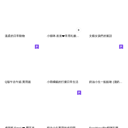
溫柔的日常動物
小猫咪-发发❤️常用礼貌问候语❤️⑦
文藝女孩們的絮語
Q版午吉午妮-實用篇
小萌橘貓的打擾日常生活
奶油小生一點點嗆 (淺奶油虎斑貓)
虎斑貓 Emoji ❤️ 豐富表情18
奶油小生實用的省空間貼圖(灰白虎斑貓)
SoraHanaRin貓咪貼圖＊禮貌篇＊