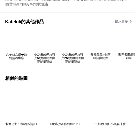
銷業務/吃飽沒/收到/加油
Kateloli的其他作品
顯示更多
丸子頭女孩❤️熱
小沙彌的禪意時
小沙彌的禪意時
慵懶兔兔✨日常
世界名畫崩
到靈魂出竅
光❤️實用問候與
光2❤️實用問候與
幹話與問候
劇場
正能量語錄
正能量語錄
相似的貼圖
卡達公主：森林貼心話 (台文版)
<可愛小貓朋友圈>♡♡♡～
一直都好用♪小黑貓【禮貌用語】