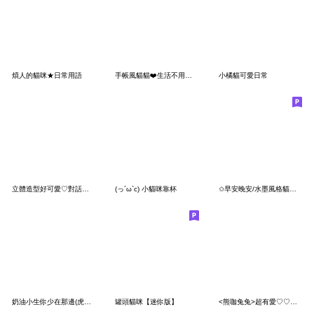
煩人的貓咪★日常用語
手帳風貓貓❤️生活不用太努力
小橘貓可愛日常
立體造型好可愛♡對話框貼圖
(っ´ω`c) 小貓咪靠杯
✩早安晚安/水墨風格貓貓問候大貼圖✩
奶油小生你少在那邊(虎斑貓)
罐頭貓咪【迷你版】
<熊咖兔兔>超有愛♡♡♡～