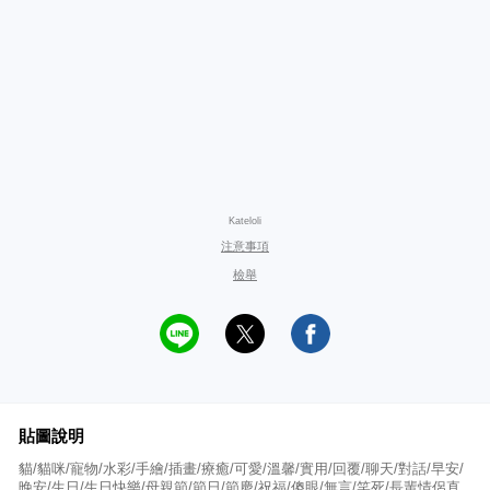
Kateloli
注意事項
檢舉
貼圖說明
貓/貓咪/寵物/水彩/手繪/插畫/療癒/可愛/溫馨/實用/回覆/聊天/對話/早安/
晚安/生日/生日快樂/母親節/節日/節慶/祝福/傻眼/無言/笑死/長輩情侶直