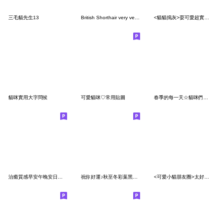
三毛貓先生13
British Shorthair very very cute [TW]
<貓貓搗灰>耍可愛超實用♡♡♡～
貓咪實用大字問候
可愛貓咪♡常用貼圖
春季的每一天☆貓咪們的貼圖（毛茸茸）
治癒質感早安午晚安日常問候療癒系大貼圖 1
祝你好運♪秋至冬彩葉黑貓貼圓
<可愛小貓朋友圈>太好了♡♡♡～