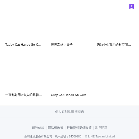
Tabby Cat Hands So Cute
暖暖森林小日子
奶油小生實用的省空間貼圖(橘貓)
一直都好用✳大人的親切問候【立體版】
Grey Cat Hands So Cute
個人原創貼圖 主頁面
|
|
|
服務條款
隱私權政策
行銷資料提供政策
常見問題
台灣連線股份有限公司 統一編號：24556886
© LINE Taiwan Limited