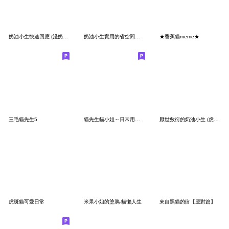
奶油小生快速回應 (淺奶油虎斑貓)
奶油小生實用的省空間貼圖(虎斑貓)
★香蕉貓meme★
三毛貓先生5
貓先生貓小姐～日常用語～新年快樂
厭世敷衍的奶油小生 (虎斑貓)
虎斑貓可愛日常
米果小姐的塗鴉-貓懶人生
來自黑貓的信【應對篇】