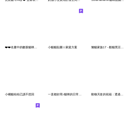
❤️❤️名畫中的傻眼貓咪❤️❤️
小貓貓貼圖☆家庭方案
懶貓家族17 - 酷貓黑豆和小雪花
小橘貓桔桔已讀不想回
一直都好用♪貓咪的日常貼圖
動物天使的祝福：透過牠們傳遞愛