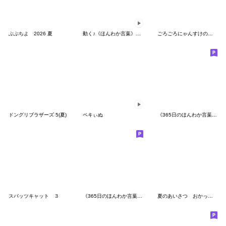
ぶぶちよ 2026 夏
動く♪《ほんわか言葉》ハナチャンと猫
ごろごろにゃんすけの使える北欧風スタンプ
ドングリブラザーズ 5(夏)
ペキぃぬ
《365日のほんわか言葉２》ハナチャンと猫
スパッツキャット ３
《365日のほんわか言葉♪》ハナチャンと猫
夏のあいさつ おかっぱちゃんと猫