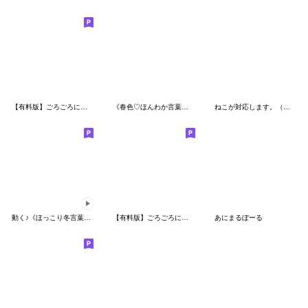
【有料版】ごろごろにゃんすけ コラボ 4
《春色♡ほんわか言葉》ハナチャンと猫
ねこが対応します。（だるっと編）
動く♪《ほっこり冬言葉》ハナチャンと猫
【有料版】ごろごろにゃんすけ コラボ 3
あにまるぼーる