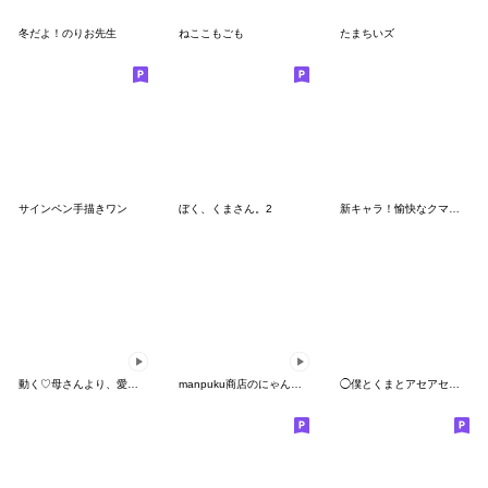
冬だよ！のりお先生
ねここもごも
たまちいズ
サインペン手描きワン
ぼく、くまさん。2
新キャラ！愉快なクマ母ちゃん・家族の連絡
動く♡母さんより、愛を込めて♡
manpuku商店のにゃん☆にゃんスタンプ
◯僕とくまとアセアセ気味なネコ達◯