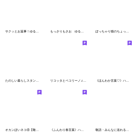
サクッとお返事！ゆるゆるニャンコ
もっさりもさお ゆる〜いお返事
ぽっちゃり猫のちょっとだけ丁寧語
たのしい暮らしスタンプ #2
リコッタとペコリーノ♫チーズの優しい言葉
《ほんわか言葉♡》ハナチャンと猫
オカンぽいネコ④【敬語】
《ふんわり春言葉》ハナチャンと猫
敬語・みんなに送れる！丁寧な白クマの日常