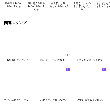
夏の広島弁のマ
毎日使える広島
さまざまな猫た
犬好きのための
さまざまな
ルちゃんたち
弁のマルちゃん
ちとマルちゃん2
さまざまな犬た
ちとマルち
たち
ち
関連スタンプ
【有料版】ごろごろにゃんすけ コラボ 7
動くよ！三色いなり寿司さんスタンプ2
✨キラキラ輝く✨夏のフルーツ♡マトリョー
カッパのカッペリーニ
ハナチャンと猫《なかよし春敬語》
フサヲ 敬語＆ていねい言葉