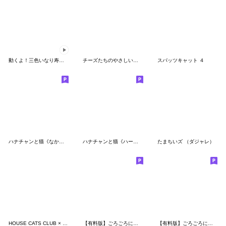
動くよ！三色いなり寿司さんスタンプ
チーズたちのやさしいことば♡
スパッツキャット ４
ハナチャンと猫《なかよし秋敬語》
ハナチャンと猫《ハートがいっぱい編》
たまちいズ （ダジャレ）
HOUSE CATS CLUB × Orneko
【有料版】ごろごろにゃんすけ コラボ 5
【有料版】ごろごろにゃんすけ コラボ 2