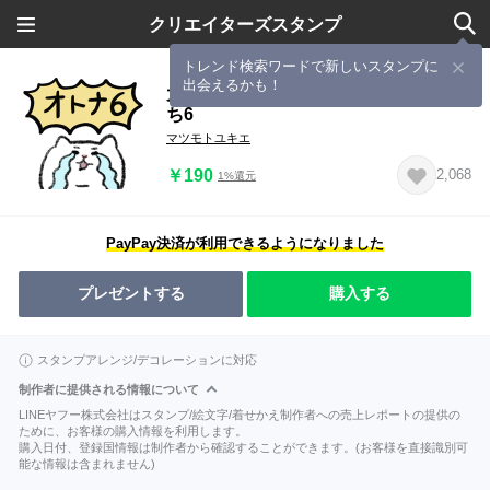
クリエイターズスタンプ
トレンド検索ワードで新しいスタンプに
出会えるかも！
大人の風が吹いた敬語のマルちゃんた
ち6
マツモトユキエ
￥190
2,068
1%還元
PayPay決済が利用できるようになりました
プレゼントする
購入する
スタンプアレンジ/デコレーションに対応
制作者に提供される情報について
LINEヤフー株式会社はスタンプ/絵文字/着せかえ制作者への売上レポートの提供の
ために、お客様の購入情報を利用します。
購入日付、登録国情報は制作者から確認することができます。(お客様を直接識別可
能な情報は含まれません)