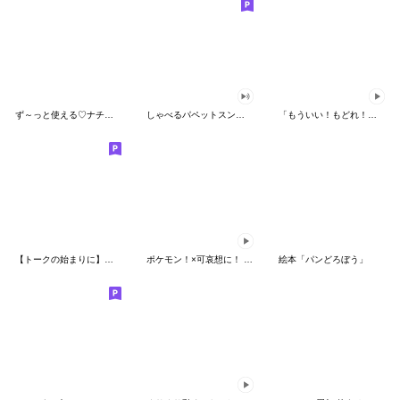
ず～っと使える♡ナチュラルガール
しゃべるパペットスンスン（HAPPY）
「もういい！もどれ！ピカチュウ！」
【トークの始まりに】ゆるカワ♪スヌーピー
ポケモン！×可哀想に！ ムチっとスタンプ
絵本「パンどろぼう」