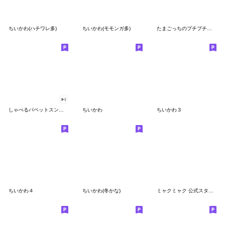
ちいかわ(ハチワレ多)
ちいかわ(モモンガ多)
たまごっちのプチプチおみせっち
しゃべるパペットスンスン
ちいかわ
ちいかわ３
ちいかわ４
ちいかわ(冬かな)
ミャクミャク 公式スタンプ第２弾