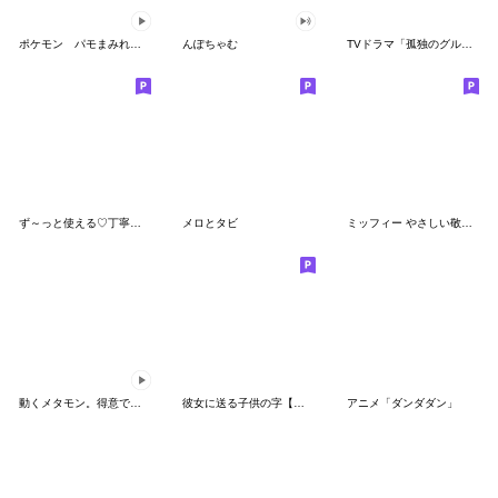
ポケモン パモまみれスタンプ
んぽちゃむ
TVドラマ「孤独のグルメ」
ず～っと使える♡丁寧な敬語お辞儀スタンプ
メロとタビ
ミッフィー やさしい敬語スタンプ
動くメタモン。得意でも苦手でもへんしん！
彼女に送る子供の字【カップル・彼氏】
アニメ「ダンダダン」