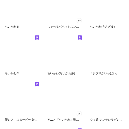
ちいかわ５
しゃべるパペットスンスン（GOOD）
ちいかわ(うさぎ多)
ちいかわ２
ちいかわ(ちいかわ多)
「ジブリがいっぱい」スタンプ
即レス！スヌーピー 好印象な長文スタンプ
アニメ『ちいかわ』動くLINEスタンプ vol.1
ウマ娘 シンデレラグレイ かんたんオグリ