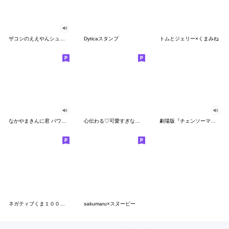
ザコシのええやんシューシュースタンプ
Dyticaスタンプ
トムとジェリー×くまみね
なかやまきんに君 パワー!!スタンプ
心伝わる♡可愛すぎない大人の長文スタンプ
劇場版『チェンソーマン レゼ篇』
ネガティブくま１００％ 憂鬱な一日
sakumaru×スヌーピー