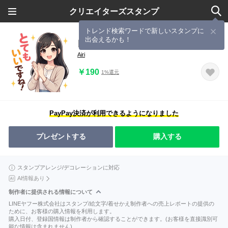
クリエイターズスタンプ
トレンド検索ワードで新しいスタンプに
出会えるかも！
日本語教師が使うスタンプ
Airi
￥190
1%還元
PayPay決済が利用できるようになりました
プレゼントする
購入する
スタンプアレンジ/デコレーションに対応
AI情報あり
制作者に提供される情報について
LINEヤフー株式会社はスタンプ/絵文字/着せかえ制作者への売上レポートの提供の
ために、お客様の購入情報を利用します。
購入日付、登録国情報は制作者から確認することができます。(お客様を直接識別可
能な情報は含まれません)