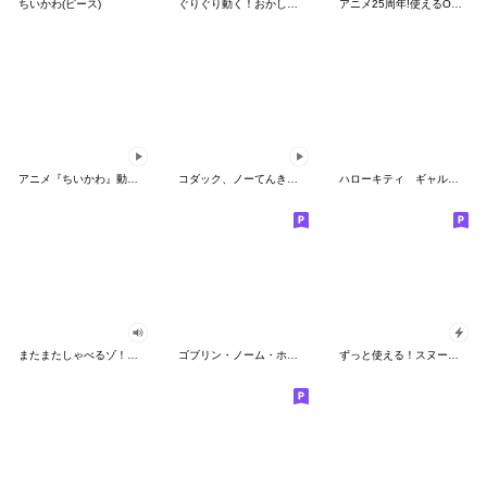
ちいかわ(ピース)
ぐりぐり動く！おかしなポケモンスタンプ
アニメ25周年!使えるONE PIECEスタンプ
アニメ『ちいかわ』動くLINEスタンプ vol.2
コダック、ノーてんきに悩み中！
ハローキティ ギャルバイブス♡
またまたしゃべるゾ！クレヨンしんちゃん
ゴブリン・ノーム・ホーン
ずっと使える！スヌーピーのグリーティング